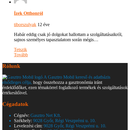
Ízek Otthonról
tiborszulyak
12 éve
Habár eddig csak jó dolgokat hallottam a szolgáltatásaikról,
sajnos személyes tapasztalatom során mégis…
Tetszik
Tovább
Rólunk
A Gasztro Mobil kereső és adatbázis
elsődleges célja,
hogy összehozza a gasztronómia iránt
érdeklődőket, ezen témakörrel foglalkozó termékek és szolgáltatások
értékesítőivel.
Cégadatok
Cégnév:
Gasztro Net Kft.
Székhely:
9028 Győr, Régi Veszprémi u. 10.
Levelezési cím:
9028 Győr, Régi Veszprémi u. 10.