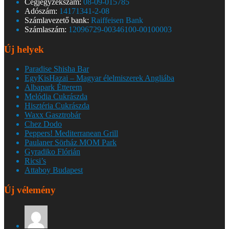
Cégjegyzékszám:
08-09-015785
Adószám:
14171341-2-08
Számlavezető bank:
Raiffeisen Bank
Számlaszám:
12096729-00346100-00100003
Új helyek
Paradise Shisha Bar
EgyKisHazai – Magyar élelmiszerek Angliába
Albapark Étterem
Melódia Cukrászda
Hisztéria Cukrászda
Waxx Gasztrobár
Chez Dodo
Peppers! Mediterranean Grill
Paulaner Sörház MOM Park
Gyradiko Flórián
Ricsi’s
Attaboy Budapest
Új vélemény