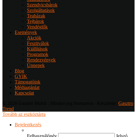
Szendvicsbárok
Szolgáltatások
Teaházak
Tejbárok
Vendéglők
Események
Akciók
Fesztiválok
Kiállítások
Programok
Rendezvények
Ünnepek
Blog
GYIK
Támogatóink
Médiaajánlat
Kapcsolat
© 2026 Gasztro Mobil - Minden jog fenntartva - Készítette:
Gasztro
Trend
Tovább az eszköztárra
Bejelentkezés
Felhasználónév
Jelszó