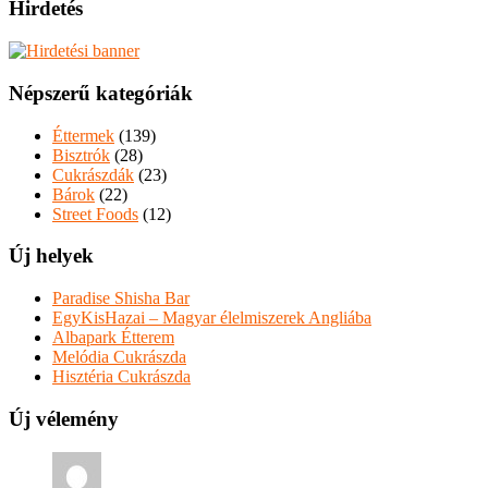
Hirdetés
Népszerű kategóriák
Éttermek
(139)
Bisztrók
(28)
Cukrászdák
(23)
Bárok
(22)
Street Foods
(12)
Új helyek
Paradise Shisha Bar
EgyKisHazai – Magyar élelmiszerek Angliába
Albapark Étterem
Melódia Cukrászda
Hisztéria Cukrászda
Új vélemény