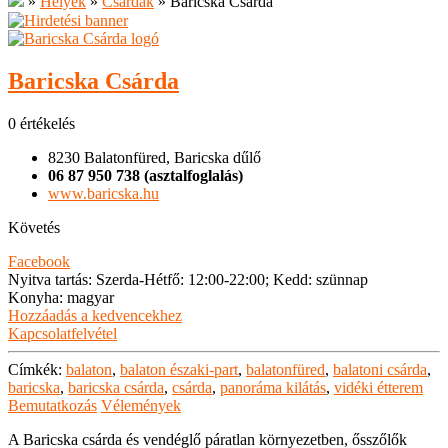
»
Helyek
»
Csárdák
»
Baricska Csárda
Baricska Csárda
0 értékelés
8230 Balatonfüred, Baricska dűlő
06 87 950 738 (asztalfoglalás)
www.baricska.hu
Követés
Facebook
Nyitva tartás
:
Szerda-Hétfő: 12:00-22:00; Kedd: szünnap
Konyha
:
magyar
Hozzáadás a kedvencekhez
Kapcsolatfelvétel
Címkék:
balaton
,
balaton északi-part
,
balatonfüred
,
balatoni csárda
,
baricska
,
baricska csárda
,
csárda
,
panoráma kilátás
,
vidéki étterem
Bemutatkozás
Vélemények
A Baricska csárda és vendéglő páratlan környezetben, ősszőlők