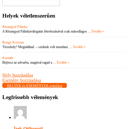
Helyek véletlenszerűen
Rézangyal Pálinka
A Rézangyal Pálinkaválogatás létrehozásával csak másodlagos …
Tovább »
Rongy Kocsma
Törzshely? Megtaláltad. – szoktuk volt mondani. …
Tovább »
Kontakt
Bejössz az udvarba, magával ragad a …
Tovább »
Hely hozzáadása
Esemény hozzáadása
HELYEK és ESEMÉNYEK ajánlása
Legfrissebb vélemények
Ízek Otthonról