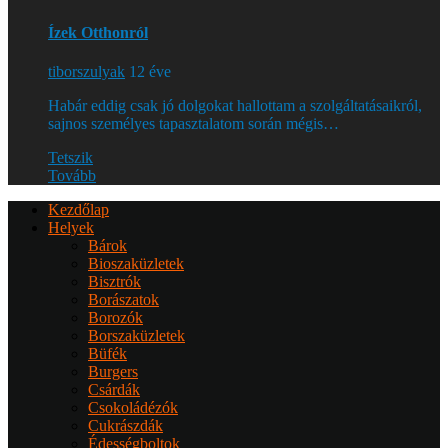
Ízek Otthonról
tiborszulyak
12 éve
Habár eddig csak jó dolgokat hallottam a szolgáltatásaikról,
sajnos személyes tapasztalatom során mégis…
Tetszik
Tovább
Kezdőlap
Helyek
Bárok
Bioszaküzletek
Bisztrók
Borászatok
Borozók
Borszaküzletek
Büfék
Burgers
Csárdák
Csokoládézók
Cukrászdák
Édességboltok