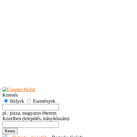
Teaházak
Tejbárok
Vendéglők
Események
Akciók
Fesztiválok
Kiállítások
Programok
Rendezvények
Ünnepek
Hely hozzáadása
Esemény hozzáadása
Ajánlás
Hirdetők részére
GYIK
Keresés
Helyek
Események
pl.: pizza, magyaros étterem
Közelben
(település, irányítószám)
Keres