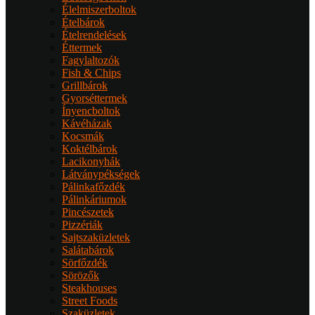
Élelmiszerboltok
Ételbárok
Ételrendelések
Éttermek
Fagylaltozók
Fish & Chips
Grillbárok
Gyorséttermek
Ínyencboltok
Kávéházak
Kocsmák
Koktélbárok
Lacikonyhák
Látványpékségek
Pálinkafőzdék
Pálinkáriumok
Pincészetek
Pizzériák
Sajtszaküzletek
Salátabárok
Sörfőzdék
Sörözők
Steakhouses
Street Foods
Szaküzletek