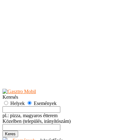
Teaházak
Tejbárok
Vendéglők
Események
Akciók
Fesztiválok
Kiállítások
Programok
Rendezvények
Ünnepek
Hely hozzáadása
Esemény hozzáadása
Ajánlás
Hirdetők részére
GYIK
Keresés
Helyek
Események
pl.: pizza, magyaros étterem
Közelben
(település, irányítószám)
Keres