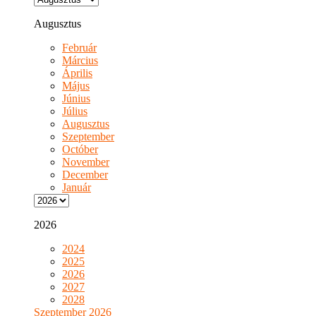
Augusztus
Február
Március
Április
Május
Június
Július
Augusztus
Szeptember
Octóber
November
December
Január
2026
2024
2025
2026
2027
2028
Szeptember 2026