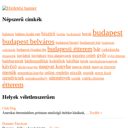
Népszerű címkék
budapest
bisztró
borok
balaton
balaton északi-part
borkóstoló
borbár
budapest belváros
budapesti bisztró
budapesti bár
budapesti
budapesti étterem
bár
cukrászda
budapesti éjszakai élet
cukrászda
győr
gasztro celeb
fagylaltok
fagylaltozó
friss alapanyagok
győri étterem
desszertek
hamburgerek
koktélok
házhozszállítás
kávéház
kávék
kávékülönlegességek
magyar konyha
kávézó
magyar ételek
magyar étterem
látványkonyha
menük
pizzák
online rendelés
nemzetközi konyha
reggelik
street food
szendvicsek
sütemények
szórakozóhely
torták
vidéki étterem
étterem
Helyek véletlenszerűen
Chili Dog
Amerikai éttermünkben prémium minőségű ételeket kínálunk, …
Tovább »
Demeter Pincészet