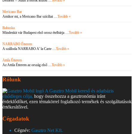
Demeter – Stílus a borok között …
Tovább »
Mericano Bar
Amikor mi, a Mericano Bar szícíliai …
Tovább »
Babuska
Mindenkit vár Budapest első orosz ételbárja …
Tovább »
NARRABO Étterem
A szálloda NARRABO A’ la Carte …
Tovább »
Attila Étterem
Az Attila Étterem az ország első …
Tovább »
Rólunk
A Gasztro Mobil kereső és adatbázis
elsődleges célja,
hogy összehozza a gasztronómia iránt
érdeklődőket, ezen témakörrel foglalkozó termékek és szolgáltatások
értékesítőivel.
Cégadatok
Cégnév:
Gasztro Net Kft.