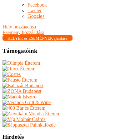
Facebook
Twitter
Google+
Hely hozzáadása
Esemény hozzáadása
HELYEK és ESEMÉNYEK ajánlása
Támogatóink
Hirdetés