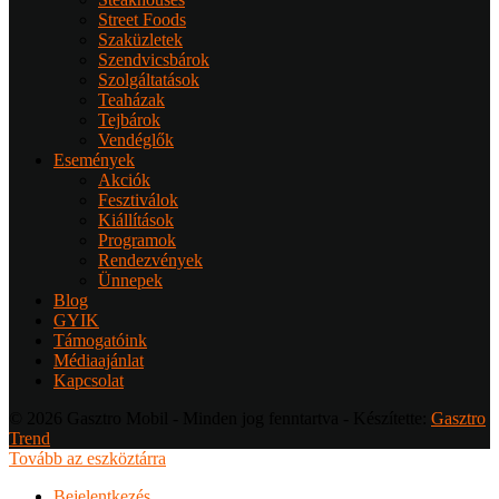
Street Foods
Szaküzletek
Szendvicsbárok
Szolgáltatások
Teaházak
Tejbárok
Vendéglők
Események
Akciók
Fesztiválok
Kiállítások
Programok
Rendezvények
Ünnepek
Blog
GYIK
Támogatóink
Médiaajánlat
Kapcsolat
© 2026 Gasztro Mobil - Minden jog fenntartva - Készítette:
Gasztro
Trend
Tovább az eszköztárra
Bejelentkezés