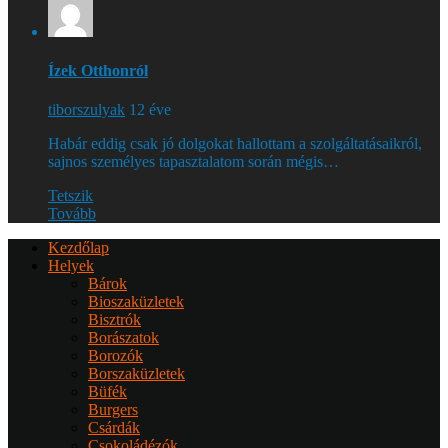
Ízek Otthonról
tiborszulyak
12 éve
Habár eddig csak jó dolgokat hallottam a szolgáltatásaikról,
sajnos személyes tapasztalatom során mégis…
Tetszik
Tovább
Kezdőlap
Helyek
Bárok
Bioszaküzletek
Bisztrók
Borászatok
Borozók
Borszaküzletek
Büfék
Burgers
Csárdák
Csokoládézók