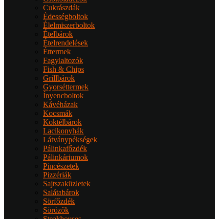
Cukrászdák
Édességboltok
Élelmiszerboltok
Ételbárok
Ételrendelések
Éttermek
Fagylaltozók
Fish & Chips
Grillbárok
Gyorséttermek
Ínyencboltok
Kávéházak
Kocsmák
Koktélbárok
Lacikonyhák
Látványpékségek
Pálinkafőzdék
Pálinkáriumok
Pincészetek
Pizzériák
Sajtszaküzletek
Salátabárok
Sörfőzdék
Sörözők
Steakhouses