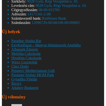
Székhely:
9028 Győr, Régi Veszprémi u. 10.
Levelezési cím:
9028 Győr, Régi Veszprémi u. 10.
Cégjegyzékszám:
08-09-015785
Adószám:
14171341-2-08
Számlavezető bank:
Raiffeisen Bank
Számlaszám:
12096729-00346100-00100003
Új helyek
Paradise Shisha Bar
EgyKisHazai – Magyar élelmiszerek Angliába
Albapark Étterem
Melódia Cukrászda
Hisztéria Cukrászda
Waxx Gasztrobár
Chez Dodo
Peppers! Mediterranean Grill
Paulaner Sörház MOM Park
Gyradiko Flórián
Ricsi’s
Attaboy Budapest
Új vélemény