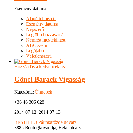
Esemény dátuma
Alapértelmezett
Esemény dátuma
Népszerű
Legtöbb hozzászólás
Nemrég megtekintett
ABC szerint
Legújabb
Véletlenszerű
Hozzáadás a kedvencekhez
Gönci Barack Vigasság
Kategória:
Ünnepek
+36 46 306 628
2014-07-12, 2014-07-13
BESTILLO Pálinkafőzde udvara
3885 Boldogkőváralja, Béke utca 31.