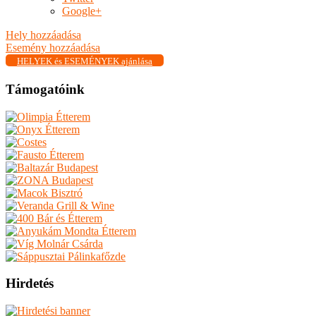
Google+
Hely hozzáadása
Esemény hozzáadása
HELYEK és ESEMÉNYEK ajánlása
Támogatóink
Hirdetés