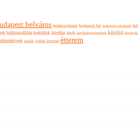
udapest belváros
budapesti bisztró
budapesti bár
bud
budapesti cukrászda
kávézó
rek
koktélok
házhozszállítás
kávéház
kávék
látványk
kávékülönlegességek
étterem
sütemények
torták
vidéki étterem