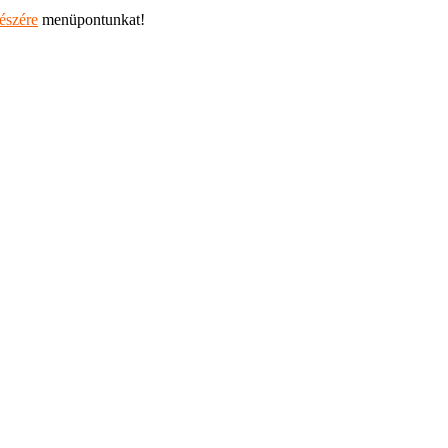
részére
menüpontunkat!