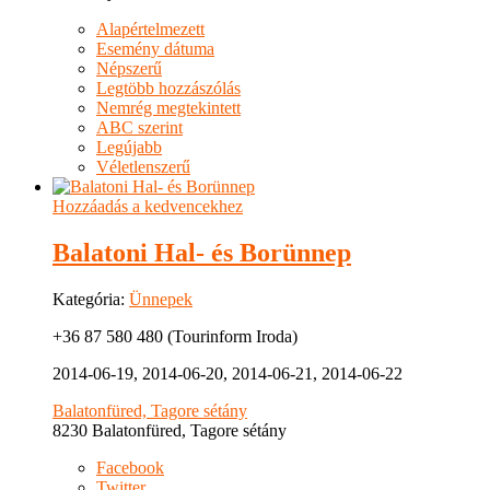
Alapértelmezett
Esemény dátuma
Népszerű
Legtöbb hozzászólás
Nemrég megtekintett
ABC szerint
Legújabb
Véletlenszerű
Hozzáadás a kedvencekhez
Balatoni Hal- és Borünnep
Kategória:
Ünnepek
+36 87 580 480 (Tourinform Iroda)
2014-06-19, 2014-06-20, 2014-06-21, 2014-06-22
Balatonfüred, Tagore sétány
8230 Balatonfüred, Tagore sétány
Facebook
Twitter