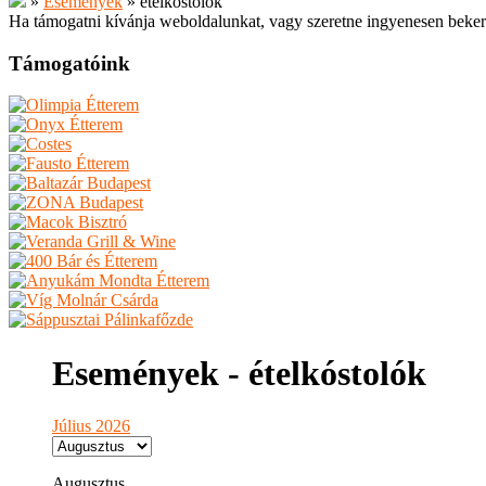
»
Események
»
ételkóstolók
Ha támogatni kívánja weboldalunkat, vagy szeretne ingyenesen beker
Támogatóink
Események - ételkóstolók
Július 2026
Augusztus