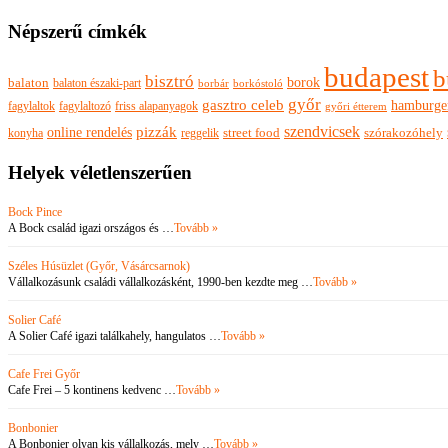
Népszerű címkék
budapest
b
bisztró
borok
balaton
balaton északi-part
borkóstoló
borbár
győr
gasztro celeb
hamburge
fagylaltok
fagylaltozó
friss alapanyagok
győri étterem
szendvicsek
pizzák
online rendelés
szórakozóhely
konyha
reggelik
street food
Helyek véletlenszerűen
Bock Pince
A Bock család igazi országos és …
Tovább »
Széles Húsüzlet (Győr, Vásárcsarnok)
Vállalkozásunk családi vállalkozásként, 1990-ben kezdte meg …
Tovább »
Solier Café
A Solier Café igazi találkahely, hangulatos …
Tovább »
Cafe Frei Győr
Cafe Frei – 5 kontinens kedvenc …
Tovább »
Bonbonier
A Bonbonier olyan kis vállalkozás, mely …
Tovább »