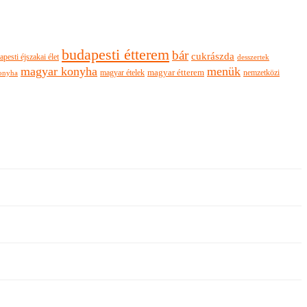
budapesti étterem
bár
cukrászda
apesti éjszakai élet
desszertek
magyar konyha
menük
magyar ételek
magyar étterem
nemzetközi
onyha