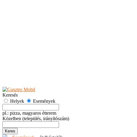
Teaházak
Tejbárok
Vendéglők
Események
Akciók
Fesztiválok
Kiállítások
Programok
Rendezvények
Ünnepek
Hely hozzáadása
Esemény hozzáadása
Ajánlás
Hirdetők részére
GYIK
Keresés
Helyek
Események
pl.: pizza, magyaros étterem
Közelben
(település, irányítószám)
Keres