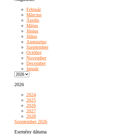
Február
Március
Április
Május
Június
Július
Augusztus
Szeptember
Octóber
November
December
Január
2026
2024
2025
2026
2027
2028
Szeptember 2026
Esemény dátuma