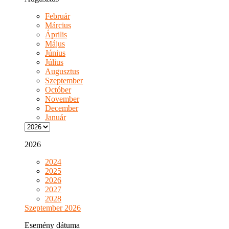
Február
Március
Április
Május
Június
Július
Augusztus
Szeptember
Octóber
November
December
Január
2026
2024
2025
2026
2027
2028
Szeptember 2026
Esemény dátuma