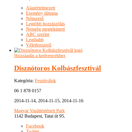
Alapértelmezett
Esemény dátuma
Népszerű
Legtöbb hozzászólás
Nemrég megtekintett
ABC szerint
Legújabb
Véletlenszerű
Hozzáadás a kedvencekhez
Disznótoros Kolbászfesztivál
Kategória:
Fesztiválok
06 1 878 0157
2014-11-14, 2014-11-15, 2014-11-16
Magyar Vasúttörténeti Park
1142 Budapest, Tatai út 95.
Facebook
Twitter