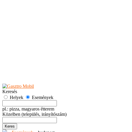
Teaházak
Tejbárok
Vendéglők
Események
Akciók
Fesztiválok
Kiállítások
Programok
Rendezvények
Ünnepek
Hely hozzáadása
Esemény hozzáadása
Ajánlás
Hirdetők részére
GYIK
Keresés
Helyek
Események
pl.: pizza, magyaros étterem
Közelben
(település, irányítószám)
Keres