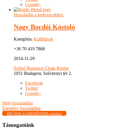
Google+
Hozzáadás a kedvencekhez
Nagy Bordói Kóstoló
Kategória:
Kiállítások
+36 70 419 7868
2014-11-29
Sofitel Budapest Chain Bridge
1051 Budapest, Széchenyi tér 2.
Facebook
Twitter
Google+
Hely hozzáadása
Esemény hozzáadása
HELYEK és ESEMÉNYEK ajánlása
Támogatóink