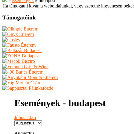
»
Események
»
budapest
Ha támogatni kívánja weboldalunkat, vagy szeretne ingyenesen beker
Támogatóink
Események - budapest
Július 2026
Augusztus