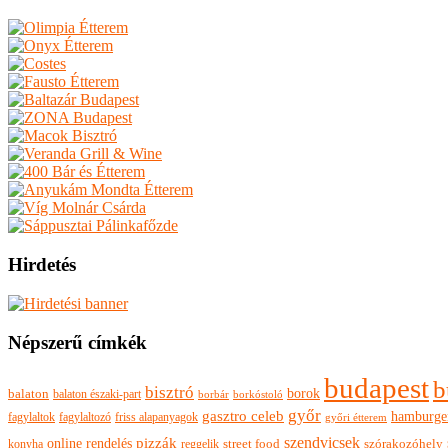
Hirdetés
Népszerű címkék
budapest
b
bisztró
borok
balaton
balaton északi-part
borkóstoló
borbár
győr
gasztro celeb
hamburge
fagylaltok
fagylaltozó
friss alapanyagok
győri étterem
szendvicsek
pizzák
online rendelés
szórakozóhely
konyha
reggelik
street food