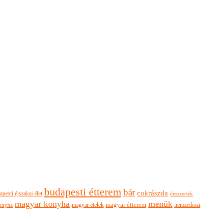
budapesti étterem
bár
cukrászda
apesti éjszakai élet
desszertek
magyar konyha
menük
magyar ételek
magyar étterem
nemzetközi
onyha