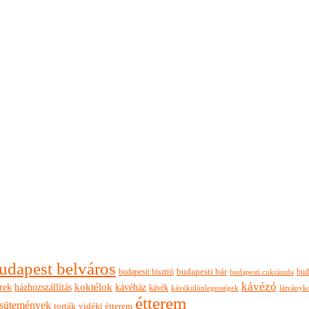
udapest belváros
budapesti bisztró
budapesti bár
bud
budapesti cukrászda
kávézó
rek
koktélok
házhozszállítás
kávéház
kávék
látványk
kávékülönlegességek
étterem
sütemények
torták
vidéki étterem