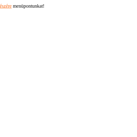
részére
menüpontunkat!