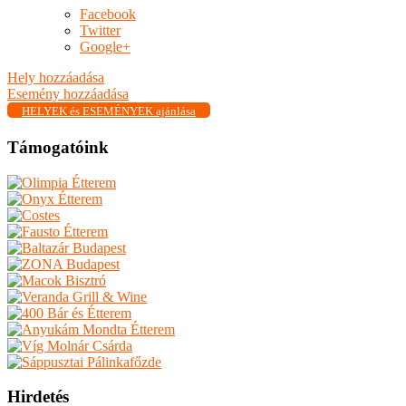
Facebook
Twitter
Google+
Hely hozzáadása
Esemény hozzáadása
HELYEK és ESEMÉNYEK ajánlása
Támogatóink
Hirdetés