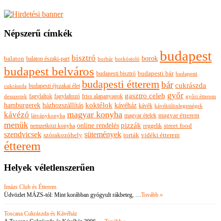
Népszerű címkék
budapest
bisztró
borok
balaton
balaton északi-part
borkóstoló
borbár
budapest belváros
budapesti bisztró
budapesti bár
budapesti
budapesti étterem
bár
cukrászda
budapesti éjszakai élet
cukrászda
győr
gasztro celeb
fagylaltok
fagylaltozó
friss alapanyagok
győri étterem
desszertek
hamburgerek
koktélok
házhozszállítás
kávéház
kávék
kávékülönlegességek
magyar konyha
kávézó
magyar ételek
magyar étterem
látványkonyha
menük
pizzák
online rendelés
nemzetközi konyha
reggelik
street food
szendvicsek
sütemények
szórakozóhely
torták
vidéki étterem
étterem
Helyek véletlenszerűen
Imázs Club és Étterem
Üdvözlet MÁZS-tól: Mint korábban gyógyult rákbeteg, …
Tovább »
Toscana Cukrászda és Kávéház