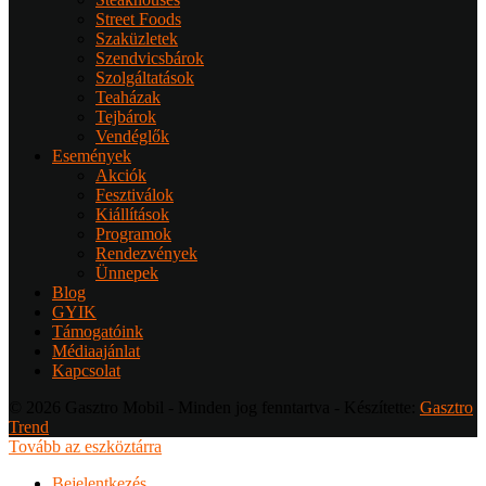
Street Foods
Szaküzletek
Szendvicsbárok
Szolgáltatások
Teaházak
Tejbárok
Vendéglők
Események
Akciók
Fesztiválok
Kiállítások
Programok
Rendezvények
Ünnepek
Blog
GYIK
Támogatóink
Médiaajánlat
Kapcsolat
© 2026 Gasztro Mobil - Minden jog fenntartva - Készítette:
Gasztro
Trend
Tovább az eszköztárra
Bejelentkezés