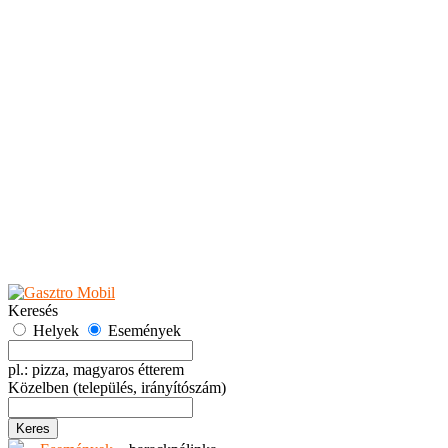
Teaházak
Tejbárok
Vendéglők
Események
Akciók
Fesztiválok
Kiállítások
Programok
Rendezvények
Ünnepek
Hely hozzáadása
Esemény hozzáadása
Ajánlás
Hirdetők részére
GYIK
Keresés
Helyek
Események
pl.: pizza, magyaros étterem
Közelben
(település, irányítószám)
Keres