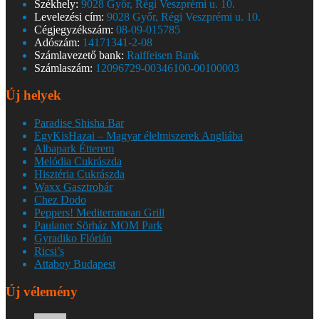
Székhely:
9028 Győr, Régi Veszprémi u. 10.
Levelezési cím:
9028 Győr, Régi Veszprémi u. 10.
Cégjegyzékszám:
08-09-015785
Adószám:
14171341-2-08
Számlavezető bank:
Raiffeisen Bank
Számlaszám:
12096729-00346100-00100003
Új helyek
Paradise Shisha Bar
EgyKisHazai – Magyar élelmiszerek Angliába
Albapark Étterem
Melódia Cukrászda
Hisztéria Cukrászda
Waxx Gasztrobár
Chez Dodo
Peppers! Mediterranean Grill
Paulaner Sörház MOM Park
Gyradiko Flórián
Ricsi’s
Attaboy Budapest
Új vélemény