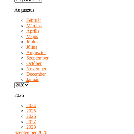
Augusztus
Február
Március
Április
Május
Június
Július
Augusztus
Szeptember
Octóber
November
December
Január
2026
2024
2025
2026
2027
2028
Szeptember 2026