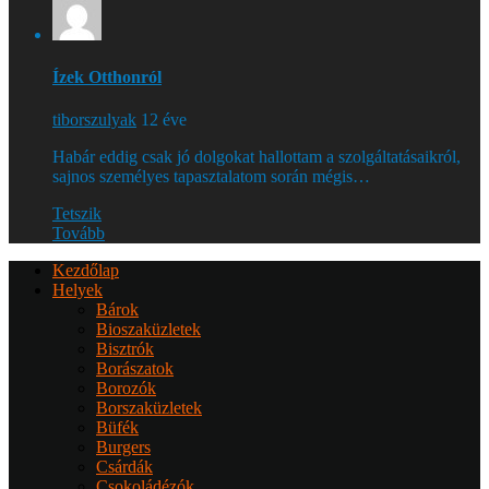
Ízek Otthonról
tiborszulyak
12 éve
Habár eddig csak jó dolgokat hallottam a szolgáltatásaikról,
sajnos személyes tapasztalatom során mégis…
Tetszik
Tovább
Kezdőlap
Helyek
Bárok
Bioszaküzletek
Bisztrók
Borászatok
Borozók
Borszaküzletek
Büfék
Burgers
Csárdák
Csokoládézók