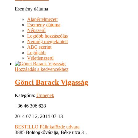
Esemény dátuma
Alapértelmezett
Esemény dátuma
Népszerű
Legtöbb hozzászólás
Nemrég megtekintett
ABC szerint
Legújabb
Véletlenszerű
Hozzáadás a kedvencekhez
Gönci Barack Vigasság
Kategória:
Ünnepek
+36 46 306 628
2014-07-12, 2014-07-13
BESTILLO Pálinkafőzde udvara
3885 Boldogkőváralja, Béke utca 31.