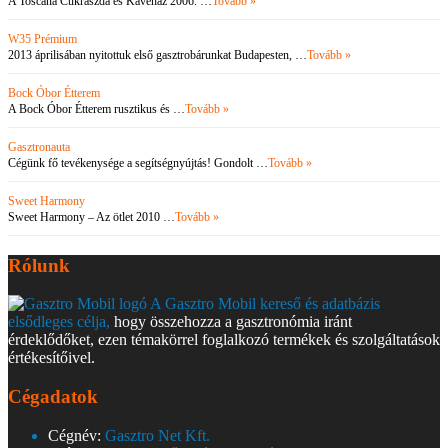
A Toscana Cukrászda és Kávéház 2006. …
Tovább »
W35 Prémium
2013 áprilisában nyitottuk első gasztrobárunkat Budapesten, …
Tovább »
Bock Óbor Étterem
A Bock Óbor Étterem rusztikus és …
Tovább »
Gasztronauta
Cégünk fő tevékenysége a segítségnyújtás! Gondolt …
Tovább »
Sweet Harmony
Sweet Harmony – Az ötlet 2010 …
Tovább »
Rólunk
A Gasztro Mobil kereső és adatbázis
elsődleges célja,
hogy összehozza a gasztronómia iránt
érdeklődőket, ezen témakörrel foglalkozó termékek és szolgáltatások
értékesítőivel.
Cégadatok
Cégnév:
Gasztro Net Kft.