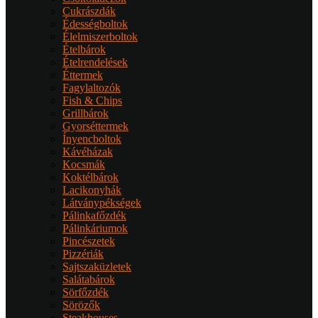
Cukrászdák
Édességboltok
Élelmiszerboltok
Ételbárok
Ételrendelések
Éttermek
Fagylaltozók
Fish & Chips
Grillbárok
Gyorséttermek
Ínyencboltok
Kávéházak
Kocsmák
Koktélbárok
Lacikonyhák
Látványpékségek
Pálinkafőzdék
Pálinkáriumok
Pincészetek
Pizzériák
Sajtszaküzletek
Salátabárok
Sörfőzdék
Sörözők
Steakhouses