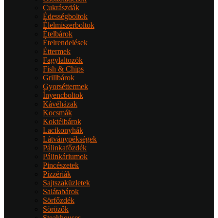
Cukrászdák
Édességboltok
Élelmiszerboltok
Ételbárok
Ételrendelések
Éttermek
Fagylaltozók
Fish & Chips
Grillbárok
Gyorséttermek
Ínyencboltok
Kávéházak
Kocsmák
Koktélbárok
Lacikonyhák
Látványpékségek
Pálinkafőzdék
Pálinkáriumok
Pincészetek
Pizzériák
Sajtszaküzletek
Salátabárok
Sörfőzdék
Sörözők
Steakhouses