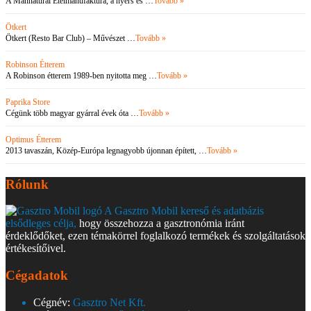
A Mannatural Ételmanufaktúra, a nyers és …
Tovább »
Ötkert
Ötkert (Resto Bar Club) – Művészet …
Tovább »
Robinson Étterem
A Robinson étterem 1989-ben nyitotta meg …
Tovább »
Paprika Store
Cégünk több magyar gyárral évek óta …
Tovább »
Optimus Étterem
2013 tavaszán, Közép-Európa legnagyobb újonnan épített, …
Tovább »
Rólunk
A Gasztro Mobil kereső és adatbázis
elsődleges célja,
hogy összehozza a gasztronómia iránt
érdeklődőket, ezen témakörrel foglalkozó termékek és szolgáltatások
értékesítőivel.
Cégadatok
Cégnév:
Gasztro Net Kft.