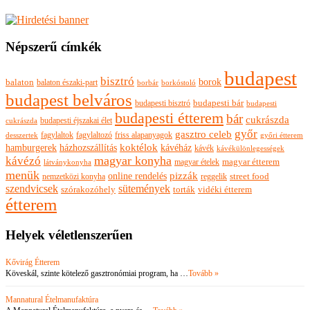
Népszerű címkék
budapest
bisztró
borok
balaton
balaton északi-part
borkóstoló
borbár
budapest belváros
budapesti bisztró
budapesti bár
budapesti
budapesti étterem
bár
cukrászda
budapesti éjszakai élet
cukrászda
győr
gasztro celeb
fagylaltok
fagylaltozó
friss alapanyagok
győri étterem
desszertek
hamburgerek
koktélok
házhozszállítás
kávéház
kávék
kávékülönlegességek
magyar konyha
kávézó
magyar ételek
magyar étterem
látványkonyha
menük
pizzák
online rendelés
nemzetközi konyha
reggelik
street food
szendvicsek
sütemények
szórakozóhely
torták
vidéki étterem
étterem
Helyek véletlenszerűen
Kővirág Étterem
Köveskál, szinte kötelező gasztronómiai program, ha …
Tovább »
Mannatural Ételmanufaktúra