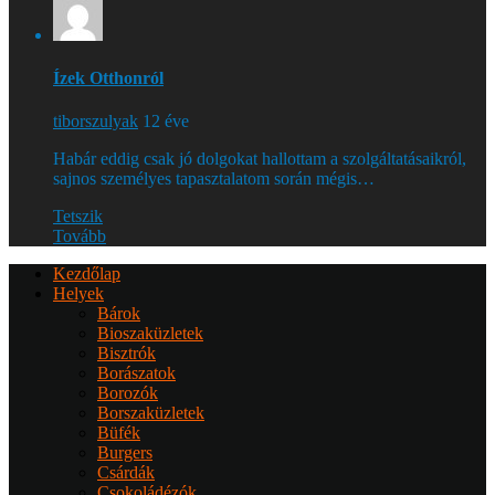
Ízek Otthonról
tiborszulyak
12 éve
Habár eddig csak jó dolgokat hallottam a szolgáltatásaikról,
sajnos személyes tapasztalatom során mégis…
Tetszik
Tovább
Kezdőlap
Helyek
Bárok
Bioszaküzletek
Bisztrók
Borászatok
Borozók
Borszaküzletek
Büfék
Burgers
Csárdák
Csokoládézók