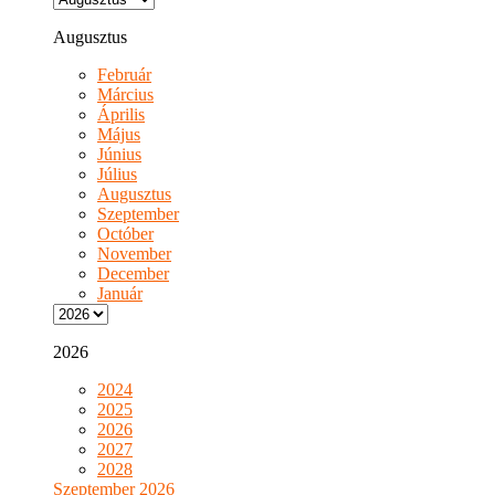
Augusztus
Február
Március
Április
Május
Június
Július
Augusztus
Szeptember
Octóber
November
December
Január
2026
2024
2025
2026
2027
2028
Szeptember 2026