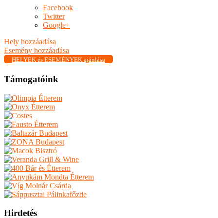
Facebook
Twitter
Google+
Hely hozzáadása
Esemény hozzáadása
HELYEK és ESEMÉNYEK ajánlása
Támogatóink
Hirdetés