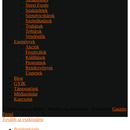
Street Foods
Szaküzletek
Szendvicsbárok
Szolgáltatások
Teaházak
Tejbárok
Vendéglők
Események
Akciók
Fesztiválok
Kiállítások
Programok
Rendezvények
Ünnepek
Blog
GYIK
Támogatóink
Médiaajánlat
Kapcsolat
© 2026 Gasztro Mobil - Minden jog fenntartva - Készítette:
Gasztro
Trend
Tovább az eszköztárra
Bejelentkezés