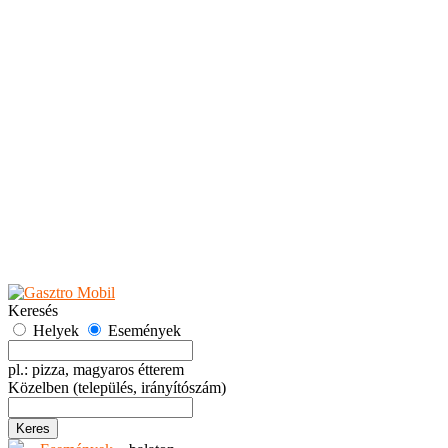
Teaházak
Tejbárok
Vendéglők
Események
Akciók
Fesztiválok
Kiállítások
Programok
Rendezvények
Ünnepek
Hely hozzáadása
Esemény hozzáadása
Ajánlás
Hirdetők részére
GYIK
Keresés
Helyek
Események
pl.: pizza, magyaros étterem
Közelben
(település, irányítószám)
Keres