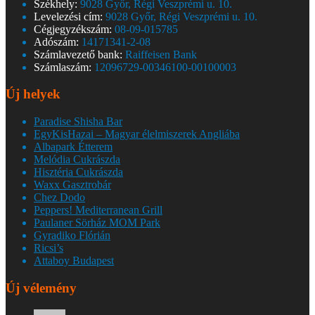
Székhely:
9028 Győr, Régi Veszprémi u. 10.
Levelezési cím:
9028 Győr, Régi Veszprémi u. 10.
Cégjegyzékszám:
08-09-015785
Adószám:
14171341-2-08
Számlavezető bank:
Raiffeisen Bank
Számlaszám:
12096729-00346100-00100003
Új helyek
Paradise Shisha Bar
EgyKisHazai – Magyar élelmiszerek Angliába
Albapark Étterem
Melódia Cukrászda
Hisztéria Cukrászda
Waxx Gasztrobár
Chez Dodo
Peppers! Mediterranean Grill
Paulaner Sörház MOM Park
Gyradiko Flórián
Ricsi’s
Attaboy Budapest
Új vélemény