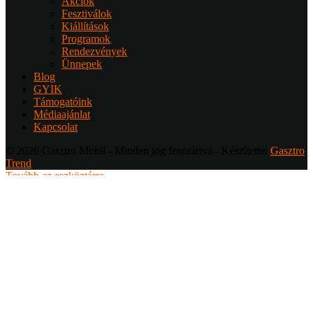
Akciók
Fesztiválok
Kiállítások
Programok
Rendezvények
Ünnepek
Blog
GYIK
Támogatóink
Médiaajánlat
Kapcsolat
© 2026 Gasztro Mobil - Minden jog fenntartva - Készítette:
Gasztro
Trend
Tovább az eszköztárra
Bejelentkezés
Felhasználónév
Jelszó
Emlékezzen rám
Elveszett a jelszó?
Regisztráció