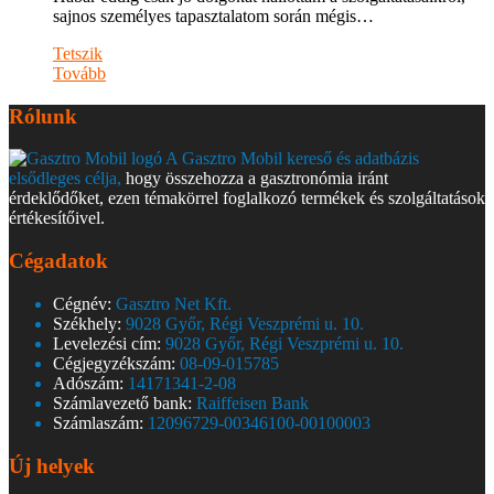
sajnos személyes tapasztalatom során mégis…
Tetszik
Tovább
Rólunk
A Gasztro Mobil kereső és adatbázis
elsődleges célja,
hogy összehozza a gasztronómia iránt
érdeklődőket, ezen témakörrel foglalkozó termékek és szolgáltatások
értékesítőivel.
Cégadatok
Cégnév:
Gasztro Net Kft.
Székhely:
9028 Győr, Régi Veszprémi u. 10.
Levelezési cím:
9028 Győr, Régi Veszprémi u. 10.
Cégjegyzékszám:
08-09-015785
Adószám:
14171341-2-08
Számlavezető bank:
Raiffeisen Bank
Számlaszám:
12096729-00346100-00100003
Új helyek