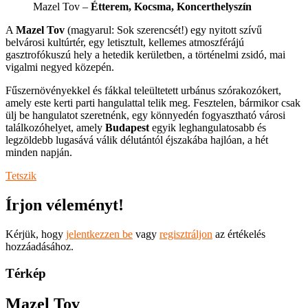
Mazel Tov –
Étterem, Kocsma, Koncerthelyszín
A
Mazel Tov
(magyarul: Sok szerencsét!) egy nyitott szívű
belvárosi kultúrtér, egy letisztult, kellemes atmoszférájú
gasztrofókuszú hely a hetedik kerületben, a történelmi zsidó, mai
vigalmi negyed közepén.
Fűszernövényekkel és fákkal teleültetett urbánus szórakozókert,
amely este kerti parti hangulattal telik meg. Fesztelen, bármikor csak
ülj be hangulatot szeretnénk, egy könnyedén fogyasztható városi
találkozóhelyet, amely
Budapest
egyik leghangulatosabb és
legzöldebb lugasává válik délutántól éjszakába hajlóan, a hét
minden napján.
Tetszik
Írjon véleményt!
Kérjük, hogy
jelentkezzen be
vagy
regisztráljon
az értékelés
hozzáadásához.
Térkép
Mazel Tov