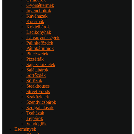
Gyorséttermek
Ínyencboltok
Kávéházak
Kocsmák
Koktélbárok
Lacikonyhák
Látványpékségek
Pálinkafőzdék
Pálinkáriumok
Pincészetek
Pizzériák
Sajtszaküzletek
Salátabárok
Sörfőzdék
Sörözők
Steakhouses
Street Foods
Szaküzletek
Szendvicsbárok
Szolgáltatások
Teaházak
Tejbárok
Vendéglők
Események