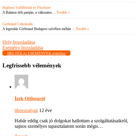
Bujdosó Szőlőbirtok és Pincészet
A Balaton déli partján, a változatos …
Tovább »
Gerbeaud Cukrászda
A legendás Gerbeaud Budapest szívében méltán …
Tovább »
Hely hozzáadása
Esemény hozzáadása
HELYEK és ESEMÉNYEK ajánlása
Legfrissebb vélemények
Ízek Otthonról
tiborszulyak
12 éve
Habár eddig csak jó dolgokat hallottam a szolgáltatásaikról,
sajnos személyes tapasztalatom során mégis…