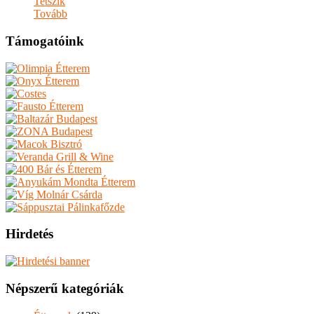
Tetszik
Tovább
Támogatóink
Hirdetés
Népszerű kategóriák