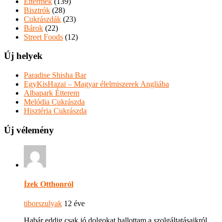
Éttermek
(139)
Bisztrók
(28)
Cukrászdák
(23)
Bárok
(22)
Street Foods
(12)
Új helyek
Paradise Shisha Bar
EgyKisHazai – Magyar élelmiszerek Angliába
Albapark Étterem
Melódia Cukrászda
Hisztéria Cukrászda
Új vélemény
Ízek Otthonról
tiborszulyak
12 éve
Habár eddig csak jó dolgokat hallottam a szolgáltatásaikról,