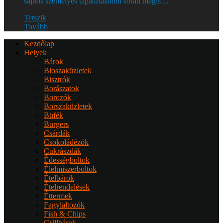
sajnos személyes tapasztalatom során mégis…
Tetszik
Tovább
Kezdőlap
Helyek
Bárok
Bioszaküzletek
Bisztrók
Borászatok
Borozók
Borszaküzletek
Büfék
Burgers
Csárdák
Csokoládézók
Cukrászdák
Édességboltok
Élelmiszerboltok
Ételbárok
Ételrendelések
Éttermek
Fagylaltozók
Fish & Chips
Grillbárok