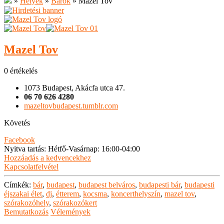
»
Helyek
»
Bárok
»
Mazel Tov
Mazel Tov
0 értékelés
1073 Budapest, Akácfa utca 47.
06 70 626 4280
mazeltovbudapest.tumblr.com
Követés
Facebook
Nyitva tartás
:
Hétfő-Vasárnap: 16:00-04:00
Hozzáadás a kedvencekhez
Kapcsolatfelvétel
Címkék:
bár
,
budapest
,
budapest belváros
,
budapesti bár
,
budapesti
éjszakai élet
,
dj
,
étterem
,
kocsma
,
koncerthelyszín
,
mazel tov
,
szórakozóhely
,
szórakozókert
Bemutatkozás
Vélemények