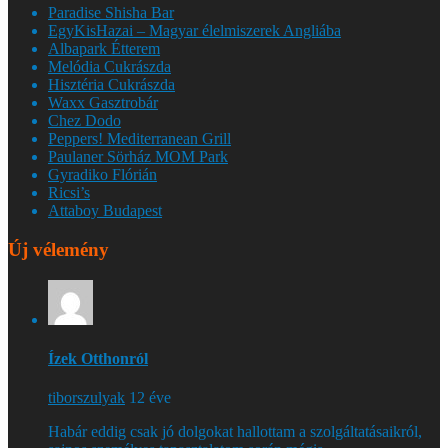
Paradise Shisha Bar
EgyKisHazai – Magyar élelmiszerek Angliába
Albapark Étterem
Melódia Cukrászda
Hisztéria Cukrászda
Waxx Gasztrobár
Chez Dodo
Peppers! Mediterranean Grill
Paulaner Sörház MOM Park
Gyradiko Flórián
Ricsi’s
Attaboy Budapest
Új vélemény
Ízek Otthonról
tiborszulyak
12 éve
Habár eddig csak jó dolgokat hallottam a szolgáltatásaikról,