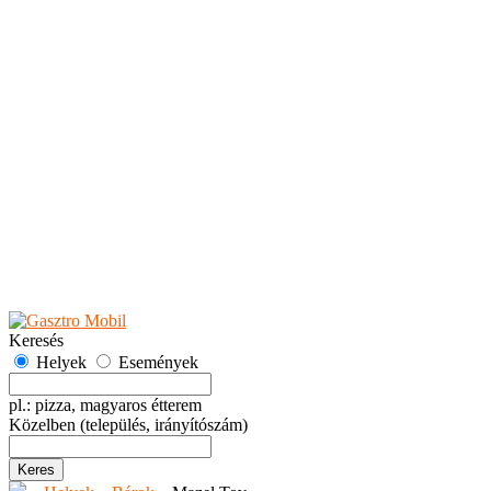
Teaházak
Tejbárok
Vendéglők
Események
Akciók
Fesztiválok
Kiállítások
Programok
Rendezvények
Ünnepek
Hely hozzáadása
Esemény hozzáadása
Ajánlás
Hirdetők részére
GYIK
Keresés
Helyek
Események
pl.: pizza, magyaros étterem
Közelben
(település, irányítószám)
Keres