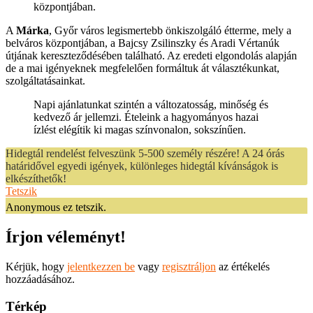
központjában.
A
Márka
, Győr város legismertebb önkiszolgáló étterme, mely a
belváros központjában, a Bajcsy Zsilinszky és Aradi Vértanúk
útjának kereszteződésében található. Az eredeti elgondolás alapján
de a mai igényeknek megfelelően formáltuk át választékunkat,
szolgáltatásainkat.
Napi ajánlatunkat szintén a változatosság, minőség és
kedvező ár jellemzi. Ételeink a hagyományos hazai
ízlést elégítik ki magas színvonalon, sokszínűen.
Hidegtál rendelést felveszünk 5-500 személy részére! A 24 órás
határidővel egyedi igények, különleges hidegtál kívánságok is
elkészíthetők!
Tetszik
Anonymous ez tetszik.
Írjon véleményt!
Kérjük, hogy
jelentkezzen be
vagy
regisztráljon
az értékelés
hozzáadásához.
Térkép