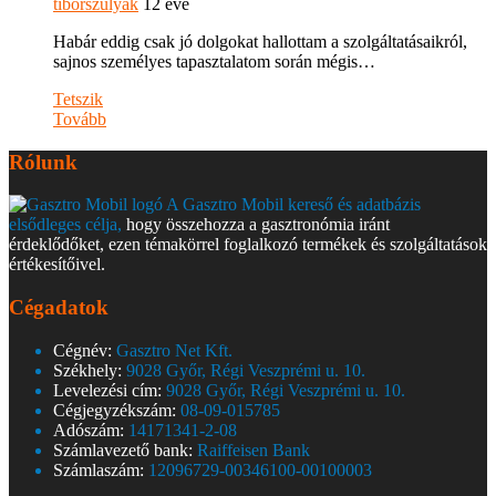
tiborszulyak
12 éve
Habár eddig csak jó dolgokat hallottam a szolgáltatásaikról,
sajnos személyes tapasztalatom során mégis…
Tetszik
Tovább
Rólunk
A Gasztro Mobil kereső és adatbázis
elsődleges célja,
hogy összehozza a gasztronómia iránt
érdeklődőket, ezen témakörrel foglalkozó termékek és szolgáltatások
értékesítőivel.
Cégadatok
Cégnév:
Gasztro Net Kft.
Székhely:
9028 Győr, Régi Veszprémi u. 10.
Levelezési cím:
9028 Győr, Régi Veszprémi u. 10.
Cégjegyzékszám:
08-09-015785
Adószám:
14171341-2-08
Számlavezető bank:
Raiffeisen Bank
Számlaszám:
12096729-00346100-00100003