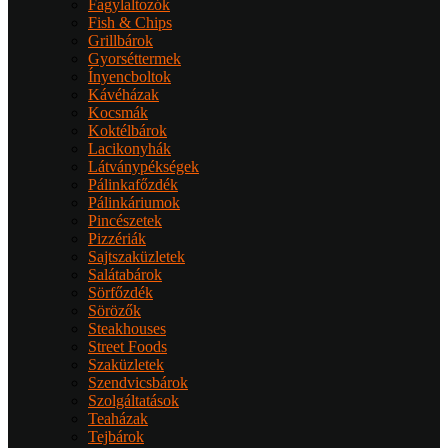
Fagylaltozók
Fish & Chips
Grillbárok
Gyorséttermek
Ínyencboltok
Kávéházak
Kocsmák
Koktélbárok
Lacikonyhák
Látványpékségek
Pálinkafőzdék
Pálinkáriumok
Pincészetek
Pizzériák
Sajtszaküzletek
Salátabárok
Sörfőzdék
Sörözők
Steakhouses
Street Foods
Szaküzletek
Szendvicsbárok
Szolgáltatások
Teaházak
Tejbárok