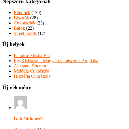
Népszerű kategóriák
Éttermek
(139)
Bisztrók
(28)
Cukrászdák
(23)
Bárok
(22)
Street Foods
(12)
Új helyek
Paradise Shisha Bar
EgyKisHazai – Magyar élelmiszerek Angliába
Albapark Étterem
Melódia Cukrászda
Hisztéria Cukrászda
Új vélemény
Ízek Otthonról