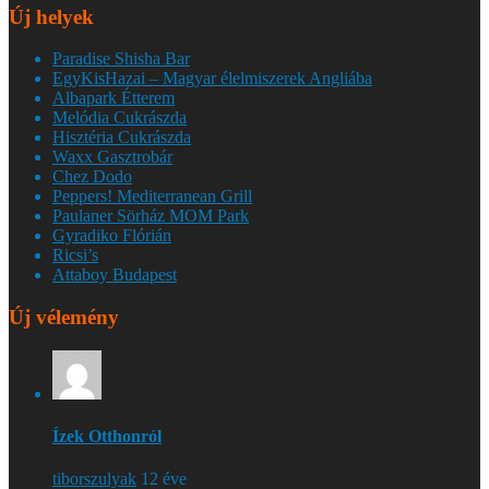
Új helyek
Paradise Shisha Bar
EgyKisHazai – Magyar élelmiszerek Angliába
Albapark Étterem
Melódia Cukrászda
Hisztéria Cukrászda
Waxx Gasztrobár
Chez Dodo
Peppers! Mediterranean Grill
Paulaner Sörház MOM Park
Gyradiko Flórián
Ricsi’s
Attaboy Budapest
Új vélemény
Ízek Otthonról
tiborszulyak
12 éve