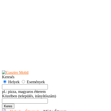
Teaházak
Tejbárok
Vendéglők
Események
Akciók
Fesztiválok
Kiállítások
Programok
Rendezvények
Ünnepek
Hely hozzáadása
Esemény hozzáadása
Ajánlás
Hirdetők részére
GYIK
Keresés
Helyek
Események
pl.: pizza, magyaros étterem
Közelben
(település, irányítószám)
Keres