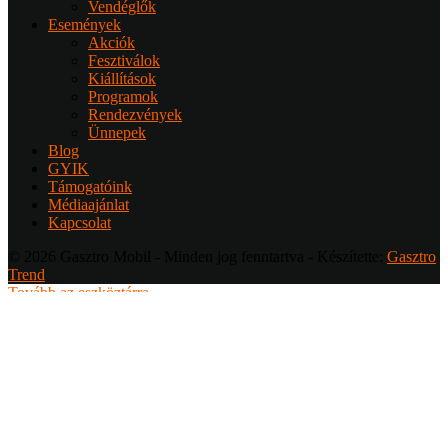
Vendéglők
Események
Akciók
Fesztiválok
Kiállítások
Programok
Rendezvények
Ünnepek
Blog
GYIK
Támogatóink
Médiaajánlat
Kapcsolat
© 2026 Gasztro Mobil - Minden jog fenntartva - Készítette:
Gasztro
Trend
Tovább az eszköztárra
Bejelentkezés
Felhasználónév
Jelszó
Emlékezzen rám
Elveszett a jelszó?