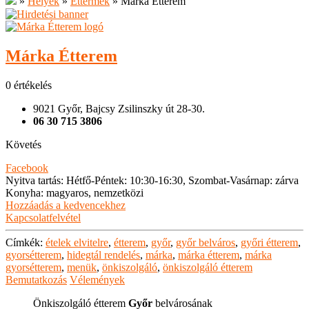
»
Helyek
»
Éttermek
»
Márka Étterem
Márka Étterem
0 értékelés
9021 Győr, Bajcsy Zsilinszky út 28-30.
06 30 715 3806
Követés
Facebook
Nyitva tartás
:
Hétfő-Péntek: 10:30-16:30, Szombat-Vasárnap: zárva
Konyha
:
magyaros, nemzetközi
Hozzáadás a kedvencekhez
Kapcsolatfelvétel
Címkék:
ételek elvitelre
,
étterem
,
győr
,
győr belváros
,
győri étterem
,
gyorsétterem
,
hidegtál rendelés
,
márka
,
márka étterem
,
márka
gyorsétterem
,
menük
,
önkiszolgáló
,
önkiszolgáló étterem
Bemutatkozás
Vélemények
Önkiszolgáló étterem
Győr
belvárosának