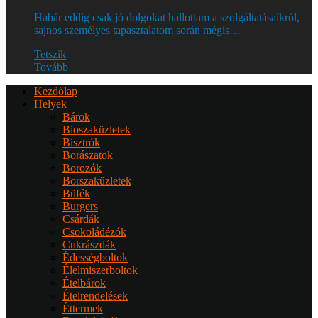
Habár eddig csak jó dolgokat hallottam a szolgáltatásaikról,
sajnos személyes tapasztalatom során mégis…
Tetszik
Tovább
Kezdőlap
Helyek
Bárok
Bioszaküzletek
Bisztrók
Borászatok
Borozók
Borszaküzletek
Büfék
Burgers
Csárdák
Csokoládézók
Cukrászdák
Édességboltok
Élelmiszerboltok
Ételbárok
Ételrendelések
Éttermek