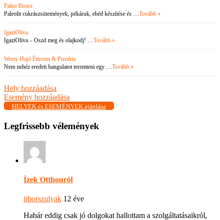
Paleo Bistro
Paleolit cukrászsütemények, pékáruk, ebéd készítése és …
Tovább »
IgaziOliva
IgaziOliva – Oszd meg és olajkodj! …
Tovább »
Westy Hajó Étterem & Pizzéria
Nem nehéz eredeti hangulatot teremteni egy …
Tovább »
Hely hozzáadása
Esemény hozzáadása
HELYEK és ESEMÉNYEK ajánlása
Legfrissebb vélemények
Ízek Otthonról
tiborszulyak
12 éve
Habár eddig csak jó dolgokat hallottam a szolgáltatásaikról,