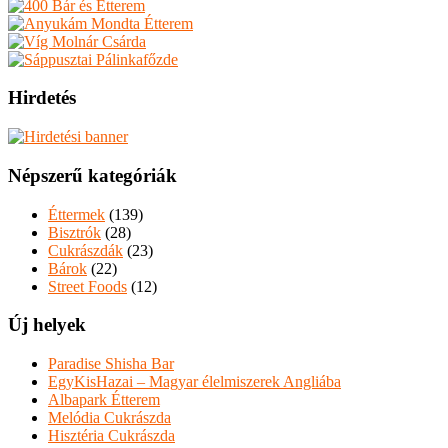
Hirdetés
Népszerű kategóriák
Éttermek
(139)
Bisztrók
(28)
Cukrászdák
(23)
Bárok
(22)
Street Foods
(12)
Új helyek
Paradise Shisha Bar
EgyKisHazai – Magyar élelmiszerek Angliába
Albapark Étterem
Melódia Cukrászda
Hisztéria Cukrászda