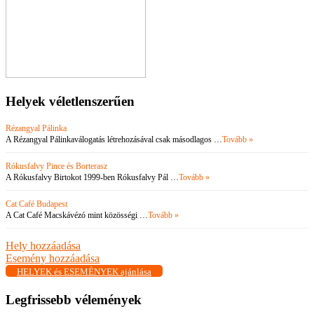
Helyek véletlenszerűen
Rézangyal Pálinka
A Rézangyal Pálinkaválogatás létrehozásával csak másodlagos …
Tovább »
Rókusfalvy Pince és Borterasz
A Rókusfalvy Birtokot 1999-ben Rókusfalvy Pál …
Tovább »
Cat Café Budapest
A Cat Café Macskávézó mint közösségi …
Tovább »
Hely hozzáadása
Esemény hozzáadása
HELYEK és ESEMÉNYEK ajánlása
Legfrissebb vélemények