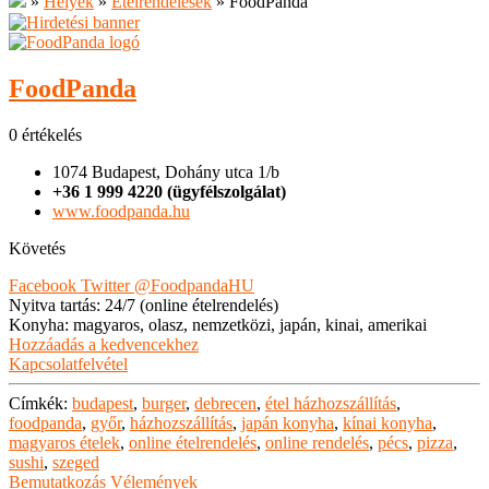
»
Helyek
»
Ételrendelések
»
FoodPanda
FoodPanda
0 értékelés
1074 Budapest, Dohány utca 1/b
+36 1 999 4220 (ügyfélszolgálat)
www.foodpanda.hu
Követés
Facebook
Twitter
@FoodpandaHU
Nyitva tartás
:
24/7 (online ételrendelés)
Konyha
:
magyaros, olasz, nemzetközi, japán, kinai, amerikai
Hozzáadás a kedvencekhez
Kapcsolatfelvétel
Címkék:
budapest
,
burger
,
debrecen
,
étel házhozszállítás
,
foodpanda
,
győr
,
házhozszállítás
,
japán konyha
,
kínai konyha
,
magyaros ételek
,
online ételrendelés
,
online rendelés
,
pécs
,
pizza
,
sushi
,
szeged
Bemutatkozás
Vélemények