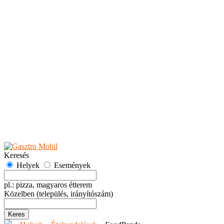
Teaházak
Tejbárok
Vendéglők
Események
Akciók
Fesztiválok
Kiállítások
Programok
Rendezvények
Ünnepek
Hely hozzáadása
Esemény hozzáadása
Ajánlás
Hirdetők részére
GYIK
Keresés
Helyek
Események
pl.: pizza, magyaros étterem
Közelben
(település, irányítószám)
Keres