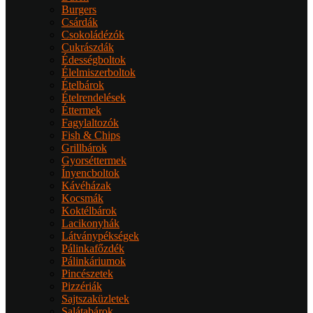
Burgers
Csárdák
Csokoládézók
Cukrászdák
Édességboltok
Élelmiszerboltok
Ételbárok
Ételrendelések
Éttermek
Fagylaltozók
Fish & Chips
Grillbárok
Gyorséttermek
Ínyencboltok
Kávéházak
Kocsmák
Koktélbárok
Lacikonyhák
Látványpékségek
Pálinkafőzdék
Pálinkáriumok
Pincészetek
Pizzériák
Sajtszaküzletek
Salátabárok