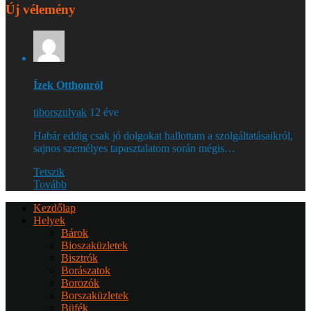
Új vélemény
Ízek Otthonról
tiborszulyak
12 éve
Habár eddig csak jó dolgokat hallottam a szolgáltatásaikról,
sajnos személyes tapasztalatom során mégis…
Tetszik
Tovább
Kezdőlap
Helyek
Bárok
Bioszaküzletek
Bisztrók
Borászatok
Borozók
Borszaküzletek
Büfék