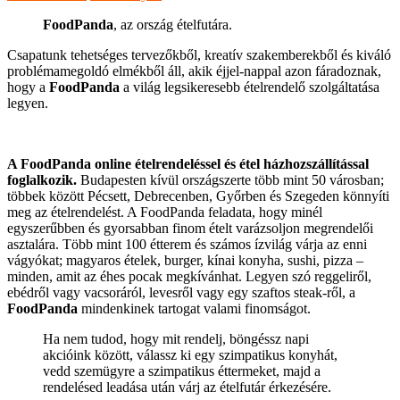
FoodPanda
, az ország ételfutára.
Csapatunk tehetséges tervezőkből, kreatív szakemberekből és kiváló
problémamegoldó elmékből áll, akik éjjel-nappal azon fáradoznak,
hogy a
FoodPanda
a világ legsikeresebb ételrendelő szolgáltatása
legyen.
A FoodPanda online ételrendeléssel és étel házhozszállítással
foglalkozik.
Budapesten kívül országszerte több mint 50 városban;
többek között Pécsett, Debrecenben, Győrben és Szegeden könnyíti
meg az ételrendelést. A FoodPanda feladata, hogy minél
egyszerűbben és gyorsabban finom ételt varázsoljon megrendelői
asztalára. Több mint 100 étterem és számos ízvilág várja az enni
vágyókat; magyaros ételek, burger, kínai konyha, sushi, pizza –
minden, amit az éhes pocak megkívánhat. Legyen szó reggeliről,
ebédről vagy vacsoráról, levesről vagy egy szaftos steak-ről, a
FoodPanda
mindenkinek tartogat valami finomságot.
Ha nem tudod, hogy mit rendelj, böngéssz napi
akcióink között, válassz ki egy szimpatikus konyhát,
vedd szemügyre a szimpatikus éttermeket, majd a
rendelésed leadása után várj az ételfutár érkezésére.