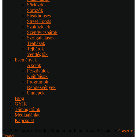
Sörfőzdék
Sörözők
Steakhouses
Street Foods
Szaküzletek
Szendvicsbárok
Szolgáltatások
Teaházak
Tejbárok
Vendéglők
Események
Akciók
Fesztiválok
Kiállítások
Programok
Rendezvények
Ünnepek
Blog
GYIK
Támogatóink
Médiaajánlat
Kapcsolat
© 2026 Gasztro Mobil - Minden jog fenntartva - Készítette:
Gasztro
Trend