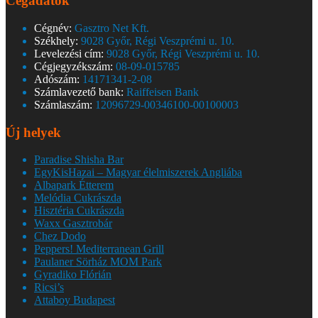
Cégadatok
Cégnév:
Gasztro Net Kft.
Székhely:
9028 Győr, Régi Veszprémi u. 10.
Levelezési cím:
9028 Győr, Régi Veszprémi u. 10.
Cégjegyzékszám:
08-09-015785
Adószám:
14171341-2-08
Számlavezető bank:
Raiffeisen Bank
Számlaszám:
12096729-00346100-00100003
Új helyek
Paradise Shisha Bar
EgyKisHazai – Magyar élelmiszerek Angliába
Albapark Étterem
Melódia Cukrászda
Hisztéria Cukrászda
Waxx Gasztrobár
Chez Dodo
Peppers! Mediterranean Grill
Paulaner Sörház MOM Park
Gyradiko Flórián
Ricsi’s
Attaboy Budapest