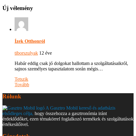
Új vélemény
Ízek Otthonról
tiborszulyak
12 éve
Habár eddig csak jó dolgokat hallottam a szolgáltatásaikról,
sajnos személyes tapasztalatom során mégis…
Tetszik
Tovább
Rólunk
A Gasztro Mobil kereső és adatbázis
elsődleges célja,
hogy összehozza a gasztronómia iránt
érdeklődőket, ezen témakörrel foglalkozó termékek és szolgáltatások
értékesítőivel.