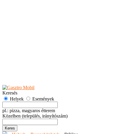
Teaházak
Tejbárok
Vendéglők
Események
Akciók
Fesztiválok
Kiállítások
Programok
Rendezvények
Ünnepek
Hely hozzáadása
Esemény hozzáadása
Ajánlás
Hirdetők részére
GYIK
Keresés
Helyek
Események
pl.: pizza, magyaros étterem
Közelben
(település, irányítószám)
Keres