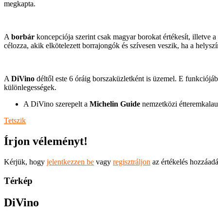
megkapta.
A
borbár
koncepciója szerint csak magyar borokat értékesít, illetve a
célozza, akik elkötelezett borrajongók és szívesen veszik, ha a helysz
A
DiVino
déltől este 6 óráig borszaküzletként is üzemel. E funkciójáb
különlegességek.
A DiVino szerepelt a
Michelin Guide
nemzetközi étteremkalauz
Tetszik
Írjon véleményt!
Kérjük, hogy
jelentkezzen be
vagy
regisztráljon
az értékelés hozzáad
Térkép
DiVino