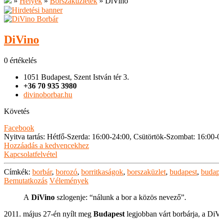
»
Helyek
»
Borszaküzletek
»
DiVino
DiVino
0 értékelés
1051 Budapest, Szent István tér 3.
+36 70 935 3980
divinoborbar.hu
Követés
Facebook
Nyitva tartás
:
Hétfő-Szerda: 16:00-24:00, Csütörtök-Szombat: 16:00-
Hozzáadás a kedvencekhez
Kapcsolatfelvétel
Címkék:
borbár
,
borozó
,
borritkaságok
,
borszaküzlet
,
budapest
,
budap
Bemutatkozás
Vélemények
A
DiVino
szlogenje: “nálunk a bor a közös nevező”.
2011. május 27-én nyílt meg
Budapest
legjobban várt borbárja, a DiV