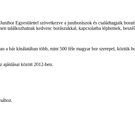
 Junibor Egyesülettel szövetkezve a juniborászok és családtagjaik borai
ínen találkozhatnak kedvenc borászukkal, kapcsolatba léphetnek, beszélge
an a bár kínálatában több, mint 500 féle magyar bor szerepel, köztük bor
 ajánlásai között 2012-ben.
ásához.