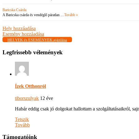
Baricska Csárda
A Baricska csárda és vendéglő páratlan …
Tovább »
Hely hozzáadása
Esemény hozzáadása
HELYEK és ESEMÉNYEK ajánlása
Legfrissebb vélemények
Ízek Otthonról
tiborszulyak
12 éve
Habár eddig csak jó dolgokat hallottam a szolgáltatásaikról, s
Tetszik
Tovább
Támogatóink