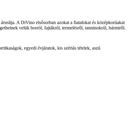
t árusítja. A DiVino elsősorban azokat a fiatalokat és középkorúakat
thetnek velük borról, fajtákról, termelésről, tanninokról, bármiről.
ritkaságok, egyedi évjáratok, kis szériás tételek, aszú