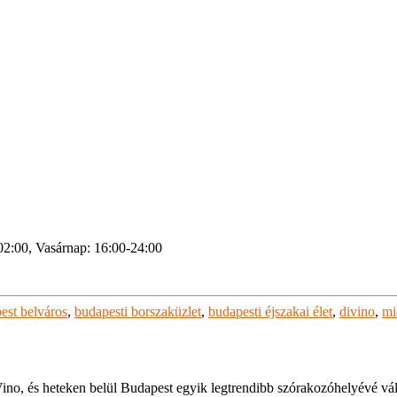
02:00, Vasárnap: 16:00-24:00
est belváros
,
budapesti borszaküzlet
,
budapesti éjszakai élet
,
divino
,
mi
ino, és heteken belül Budapest egyik legtrendibb szórakozóhelyévé vált