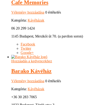
Cafe Memories
Vélemény hozzáadása
0 értékelés
Kategória:
Kávéházak
06 20 299 1424
1145 Budapest, Mexikói út 70. (a pavilon soron)
Facebook
Twitter
Google+
Hozzáadás a kedvencekhez
Barako Kávéház
Vélemény hozzáadása
0 értékelés
Kategória:
Kávéházak
+36 30 283 7065
1023 Budapest, Török utca 3.