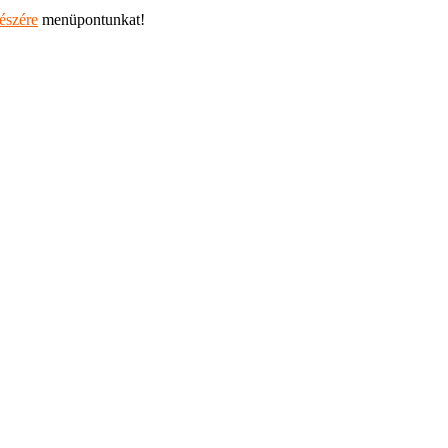
részére
menüpontunkat!