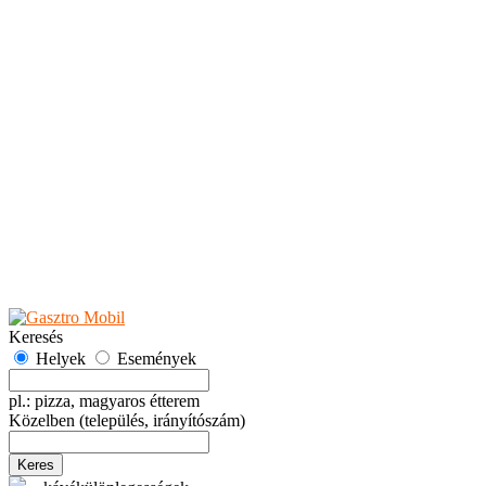
Teaházak
Tejbárok
Vendéglők
Események
Akciók
Fesztiválok
Kiállítások
Programok
Rendezvények
Ünnepek
Hely hozzáadása
Esemény hozzáadása
Ajánlás
Hirdetők részére
GYIK
Keresés
Helyek
Események
pl.: pizza, magyaros étterem
Közelben
(település, irányítószám)
Keres