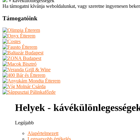
»
kávékülönlegességek
Ha támogatni kívánja weboldalunkat, vagy szeretne ingyenesen beker
Támogatóink
Helyek - kávékülönlegessége
Legújabb
Alapértelmezett
Legnagyobb értékelés