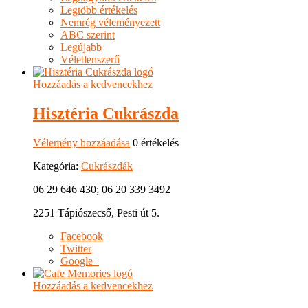
Legtöbb értékelés
Nemrég véleményezett
ABC szerint
Legújabb
Véletlenszerű
Hozzáadás a kedvencekhez
Hisztéria Cukrászda
Vélemény hozzáadása
0 értékelés
Kategória:
Cukrászdák
06 29 646 430; 06 20 339 3492
2251 Tápiószecső, Pesti út 5.
Facebook
Twitter
Google+
Hozzáadás a kedvencekhez