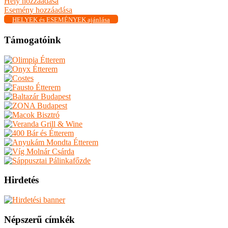
Hely hozzáadása
Esemény hozzáadása
HELYEK és ESEMÉNYEK ajánlása
Támogatóink
Hirdetés
Népszerű címkék