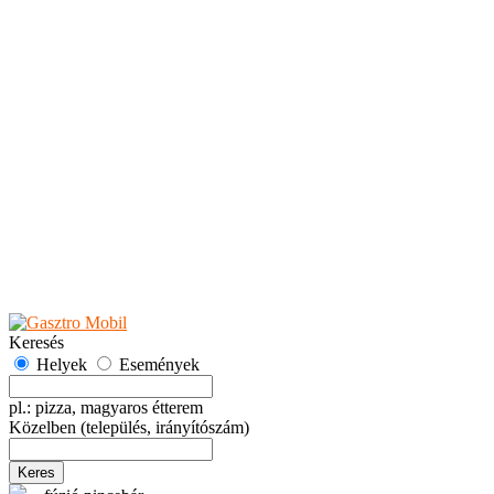
Teaházak
Tejbárok
Vendéglők
Események
Akciók
Fesztiválok
Kiállítások
Programok
Rendezvények
Ünnepek
Hely hozzáadása
Esemény hozzáadása
Ajánlás
Hirdetők részére
GYIK
Keresés
Helyek
Események
pl.: pizza, magyaros étterem
Közelben
(település, irányítószám)
Keres