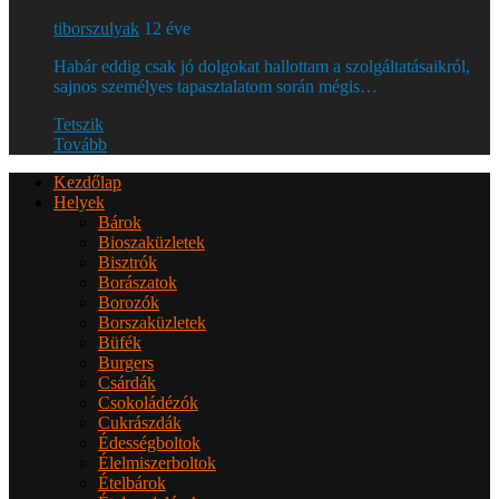
tiborszulyak
12 éve
Habár eddig csak jó dolgokat hallottam a szolgáltatásaikról,
sajnos személyes tapasztalatom során mégis…
Tetszik
Tovább
Kezdőlap
Helyek
Bárok
Bioszaküzletek
Bisztrók
Borászatok
Borozók
Borszaküzletek
Büfék
Burgers
Csárdák
Csokoládézók
Cukrászdák
Édességboltok
Élelmiszerboltok
Ételbárok