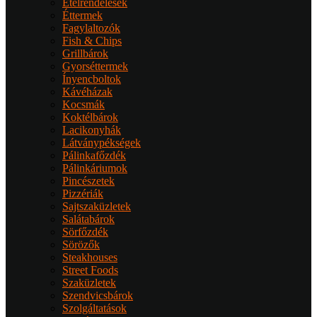
Ételrendelések
Éttermek
Fagylaltozók
Fish & Chips
Grillbárok
Gyorséttermek
Ínyencboltok
Kávéházak
Kocsmák
Koktélbárok
Lacikonyhák
Látványpékségek
Pálinkafőzdék
Pálinkáriumok
Pincészetek
Pizzériák
Sajtszaküzletek
Salátabárok
Sörfőzdék
Sörözők
Steakhouses
Street Foods
Szaküzletek
Szendvicsbárok
Szolgáltatások