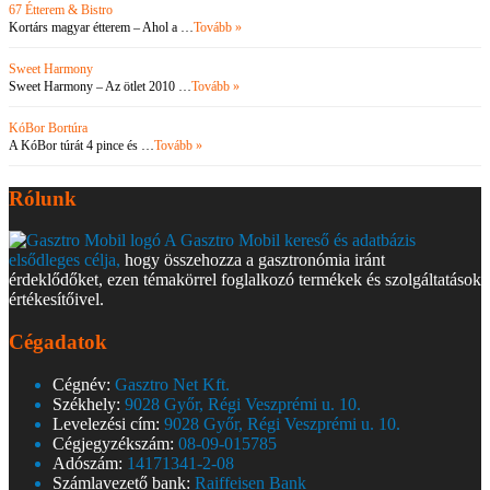
67 Étterem & Bistro
Kortárs magyar étterem – Ahol a …
Tovább »
Sweet Harmony
Sweet Harmony – Az ötlet 2010 …
Tovább »
KóBor Bortúra
A KóBor túrát 4 pince és …
Tovább »
Rólunk
A Gasztro Mobil kereső és adatbázis
elsődleges célja,
hogy összehozza a gasztronómia iránt
érdeklődőket, ezen témakörrel foglalkozó termékek és szolgáltatások
értékesítőivel.
Cégadatok
Cégnév:
Gasztro Net Kft.
Székhely:
9028 Győr, Régi Veszprémi u. 10.
Levelezési cím:
9028 Győr, Régi Veszprémi u. 10.
Cégjegyzékszám:
08-09-015785
Adószám:
14171341-2-08
Számlavezető bank:
Raiffeisen Bank