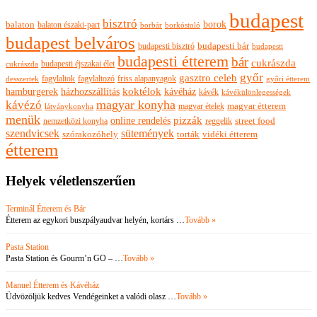
budapest
bisztró
borok
balaton
balaton északi-part
borkóstoló
borbár
budapest belváros
budapesti bisztró
budapesti bár
budapesti
budapesti étterem
bár
cukrászda
budapesti éjszakai élet
cukrászda
győr
gasztro celeb
fagylaltok
fagylaltozó
friss alapanyagok
győri étterem
desszertek
hamburgerek
koktélok
házhozszállítás
kávéház
kávék
kávékülönlegességek
magyar konyha
kávézó
magyar ételek
magyar étterem
látványkonyha
menük
pizzák
online rendelés
nemzetközi konyha
reggelik
street food
szendvicsek
sütemények
szórakozóhely
torták
vidéki étterem
étterem
Helyek véletlenszerűen
Terminál Étterem és Bár
Étterem az egykori buszpályaudvar helyén, kortárs …
Tovább »
Pasta Station
Pasta Station és Gourm’n GO – …
Tovább »
Manuel Étterem és Kávéház
Üdvözöljük kedves Vendégeinket a valódi olasz …
Tovább »