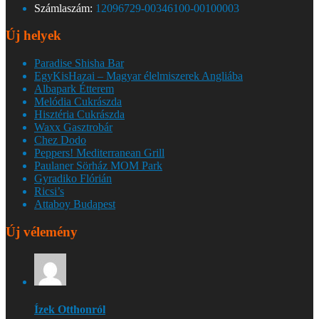
Számlaszám:
12096729-00346100-00100003
Új helyek
Paradise Shisha Bar
EgyKisHazai – Magyar élelmiszerek Angliába
Albapark Étterem
Melódia Cukrászda
Hisztéria Cukrászda
Waxx Gasztrobár
Chez Dodo
Peppers! Mediterranean Grill
Paulaner Sörház MOM Park
Gyradiko Flórián
Ricsi’s
Attaboy Budapest
Új vélemény
Ízek Otthonról