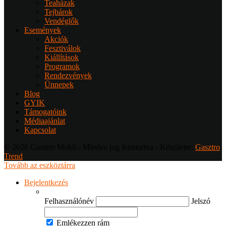
Teaházak
Tejbárok
Vendéglők
Események
Akciók
Fesztiválok
Kiállítások
Programok
Rendezvények
Ünnepek
Blog
GYIK
Támogatóink
Médiaajánlat
Kapcsolat
© 2026 Gasztro Mobil - Minden jog fenntartva - Készítette:
Gasztro
Trend
Tovább az eszköztárra
Bejelentkezés
Felhasználónév
Jelszó
Emlékezzen rám