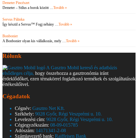
Demeter Pincészet
Demeter – Stílus a borok között …
Tovább »
Servus Pálinka
Így készül a Servus™ Fogj néhány …
Tovább »
Bonbonier
A Bonbonier olyan kis vállalkozás, mely …
Tovább »
Rólunk
A Gasztro Mobil kereső és adatbázis
elsődleges célja,
hogy összehozza a gasztronómia iránt
érdeklődőket, ezen témakörrel foglalkozó termékek és szolgáltatások
értékesítőivel.
Cégadatok
Cégnév:
Gasztro Net Kft.
Székhely:
9028 Győr, Régi Veszprémi u. 10.
Levelezési cím:
9028 Győr, Régi Veszprémi u. 10.
Cégjegyzékszám:
08-09-015785
Adószám:
14171341-2-08
Számlavezető bank:
Raiffeisen Bank