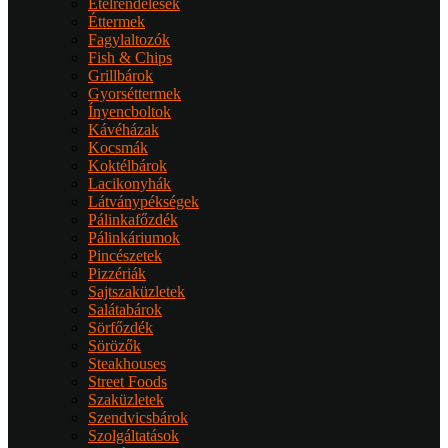
Ételrendelések
Éttermek
Fagylaltozók
Fish & Chips
Grillbárok
Gyorséttermek
Ínyencboltok
Kávéházak
Kocsmák
Koktélbárok
Lacikonyhák
Látványpékségek
Pálinkafőzdék
Pálinkáriumok
Pincészetek
Pizzériák
Sajtszaküzletek
Salátabárok
Sörfőzdék
Sörözők
Steakhouses
Street Foods
Szaküzletek
Szendvicsbárok
Szolgáltatások