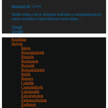
tiborszulyak
12 éve
Habár eddig csak jó dolgokat hallottam a szolgáltatásaikról,
sajnos személyes tapasztalatom során mégis…
Tetszik
Tovább
Kezdőlap
Helyek
Bárok
Bioszaküzletek
Bisztrók
Borászatok
Borozók
Borszaküzletek
Büfék
Burgers
Csárdák
Csokoládézók
Cukrászdák
Édességboltok
Élelmiszerboltok
Ételbárok