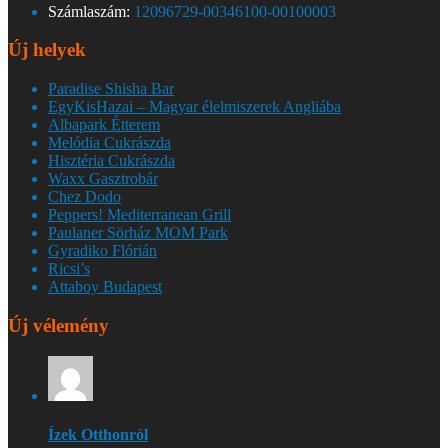
Számlaszám:
12096729-00346100-00100003
Új helyek
Paradise Shisha Bar
EgyKisHazai – Magyar élelmiszerek Angliába
Albapark Étterem
Melódia Cukrászda
Hisztéria Cukrászda
Waxx Gasztrobár
Chez Dodo
Peppers! Mediterranean Grill
Paulaner Sörház MOM Park
Gyradiko Flórián
Ricsi’s
Attaboy Budapest
Új vélemény
Ízek Otthonról