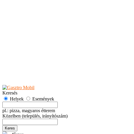
Teaházak
Tejbárok
Vendéglők
Események
Akciók
Fesztiválok
Kiállítások
Programok
Rendezvények
Ünnepek
Hely hozzáadása
Esemény hozzáadása
Ajánlás
Hirdetők részére
GYIK
Keresés
Helyek
Események
pl.: pizza, magyaros étterem
Közelben
(település, irányítószám)
Keres