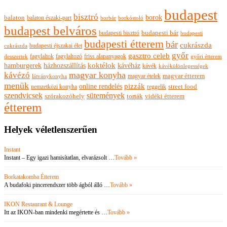
budapest
bisztró
borok
balaton
balaton északi-part
borkóstoló
borbár
budapest belváros
budapesti bisztró
budapesti bár
budapesti
budapesti étterem
bár
cukrászda
budapesti éjszakai élet
cukrászda
győr
gasztro celeb
fagylaltok
fagylaltozó
friss alapanyagok
győri étterem
desszertek
hamburgerek
koktélok
házhozszállítás
kávéház
kávék
kávékülönlegességek
magyar konyha
kávézó
magyar ételek
magyar étterem
látványkonyha
menük
pizzák
online rendelés
nemzetközi konyha
reggelik
street food
szendvicsek
sütemények
szórakozóhely
torták
vidéki étterem
étterem
Helyek véletlenszerűen
Instant
Instant – Egy igazi hamisítatlan, elvarázsolt …
Tovább »
Borkatakomba Étterem
A budafoki pincerendszer több ágból álló …
Tovább »
IKON Restaurant & Lounge
Itt az IKON-ban mindenki megértette és …
Tovább »