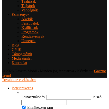
Teaházak
Tejbárok
Vendéglők
Események
Akciók
Fesztiválok
Kiállítások
Programok
Rendezvények
Ünnepek
Blog
GYIK
Támogatóink
Médiaajánlat
Kapcsolat
© 2026 Gasztro Mobil - Minden jog fenntartva - Készítette:
Gasztro
Trend
Tovább az eszköztárra
Bejelentkezés
Felhasználónév
Jelszó
Emlékezzen rám