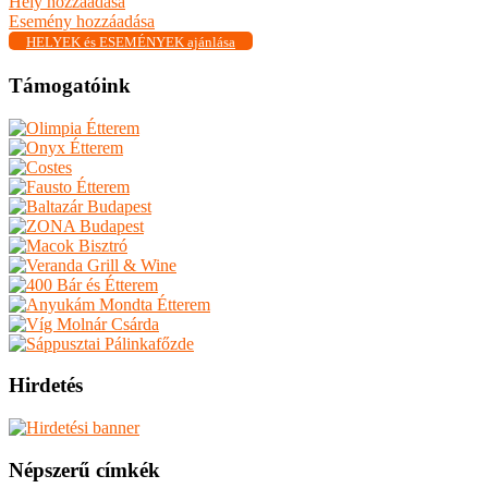
Hely hozzáadása
Esemény hozzáadása
HELYEK és ESEMÉNYEK ajánlása
Támogatóink
Hirdetés
Népszerű címkék