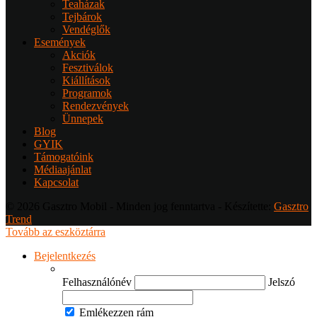
Teaházak
Tejbárok
Vendéglők
Események
Akciók
Fesztiválok
Kiállítások
Programok
Rendezvények
Ünnepek
Blog
GYIK
Támogatóink
Médiaajánlat
Kapcsolat
© 2026 Gasztro Mobil - Minden jog fenntartva - Készítette:
Gasztro
Trend
Tovább az eszköztárra
Bejelentkezés
Felhasználónév
Jelszó
Emlékezzen rám