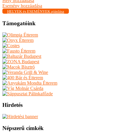
Hely hozzáadása
Esemény hozzáadása
HELYEK és ESEMÉNYEK ajánlása
Támogatóink
Hirdetés
Népszerű címkék