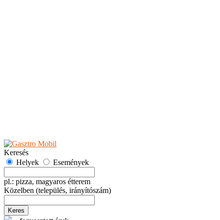
Teaházak
Tejbárok
Vendéglők
Események
Akciók
Fesztiválok
Kiállítások
Programok
Rendezvények
Ünnepek
Hely hozzáadása
Esemény hozzáadása
Ajánlás
Hirdetők részére
GYIK
Keresés
Helyek
Események
pl.: pizza, magyaros étterem
Közelben
(település, irányítószám)
Keres