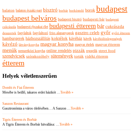
budapest
bisztró
borok
balaton
balaton északi-part
borkóstoló
borbár
budapest belváros
budapesti bisztró
budapesti bár
budapesti
budapesti étterem
bár
cukrászda
budapesti éjszakai élet
cukrászda
győr
gasztro celeb
fagylaltok
fagylaltozó
friss alapanyagok
győri étterem
desszertek
hamburgerek
koktélok
házhozszállítás
kávéház
kávék
kávékülönlegességek
magyar konyha
kávézó
magyar ételek
magyar étterem
látványkonyha
menük
pizzák
online rendelés
nemzetközi konyha
reggelik
street food
szendvicsek
sütemények
szórakozóhely
torták
vidéki étterem
étterem
Helyek véletlenszerűen
Dombi és Fiai Étterem
Mesébe is beillő, takaros erdei házikót …
Tovább »
Sanzon Restaurant
Gasztronómia a város ölelésében… A Sanzon …
Tovább »
Tigris Étterem és Borbár
A Tigris Étterem és Borbár hitvallása: …
Tovább »