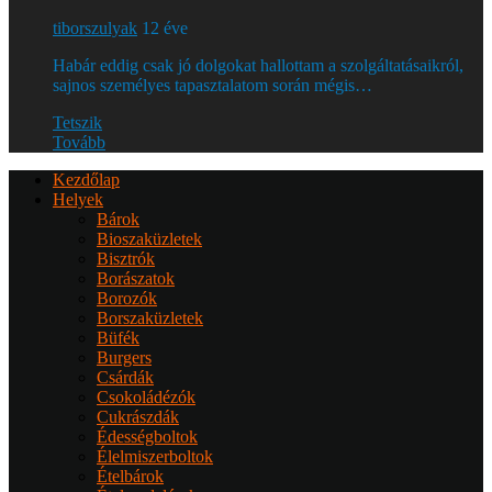
tiborszulyak
12 éve
Habár eddig csak jó dolgokat hallottam a szolgáltatásaikról,
sajnos személyes tapasztalatom során mégis…
Tetszik
Tovább
Kezdőlap
Helyek
Bárok
Bioszaküzletek
Bisztrók
Borászatok
Borozók
Borszaküzletek
Büfék
Burgers
Csárdák
Csokoládézók
Cukrászdák
Édességboltok
Élelmiszerboltok
Ételbárok