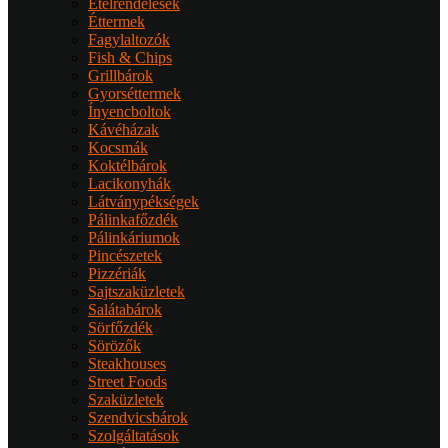
Ételrendelések
Éttermek
Fagylaltozók
Fish & Chips
Grillbárok
Gyorséttermek
Ínyencboltok
Kávéházak
Kocsmák
Koktélbárok
Lacikonyhák
Látványpékségek
Pálinkafőzdék
Pálinkáriumok
Pincészetek
Pizzériák
Sajtszaküzletek
Salátabárok
Sörfőzdék
Sörözők
Steakhouses
Street Foods
Szaküzletek
Szendvicsbárok
Szolgáltatások