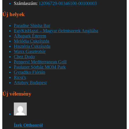
Számlaszám:
12096729-00346100-00100003
Új helyek
Paradise Shisha Bar
EgyKisHazai – Magyar élelmiszerek Angliába
Albapark Étterem
Melódia Cukrászda
Hisztéria Cukrászda
Waxx Gasztrobár
Chez Dodo
Peppers! Mediterranean Grill
Paulaner Sörház MOM Park
Gyradiko Flórián
Ricsi’s
Attaboy Budapest
Új vélemény
Ízek Otthonról