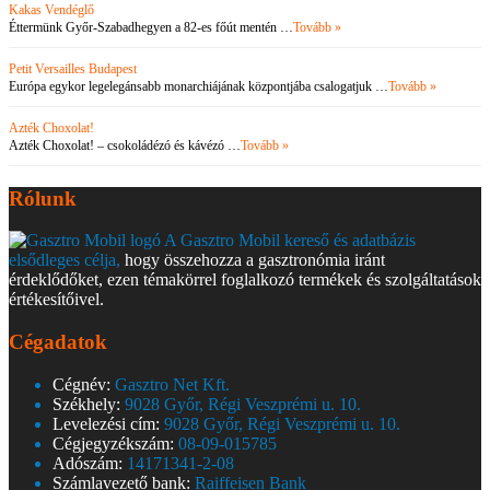
Kakas Vendéglő
Éttermünk Győr-Szabadhegyen a 82-es főút mentén …
Tovább »
Petit Versailles Budapest
Európa egykor legelegánsabb monarchiájának központjába csalogatjuk …
Tovább »
Azték Choxolat!
Azték Choxolat! – csokoládézó és kávézó …
Tovább »
Rólunk
A Gasztro Mobil kereső és adatbázis
elsődleges célja,
hogy összehozza a gasztronómia iránt
érdeklődőket, ezen témakörrel foglalkozó termékek és szolgáltatások
értékesítőivel.
Cégadatok
Cégnév:
Gasztro Net Kft.
Székhely:
9028 Győr, Régi Veszprémi u. 10.
Levelezési cím:
9028 Győr, Régi Veszprémi u. 10.
Cégjegyzékszám:
08-09-015785
Adószám:
14171341-2-08
Számlavezető bank:
Raiffeisen Bank