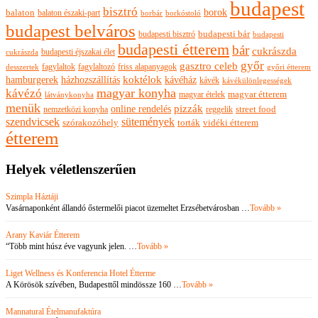
budapest
bisztró
borok
balaton
balaton északi-part
borkóstoló
borbár
budapest belváros
budapesti bisztró
budapesti bár
budapesti
budapesti étterem
bár
cukrászda
budapesti éjszakai élet
cukrászda
győr
gasztro celeb
fagylaltok
fagylaltozó
friss alapanyagok
győri étterem
desszertek
hamburgerek
koktélok
házhozszállítás
kávéház
kávék
kávékülönlegességek
magyar konyha
kávézó
magyar ételek
magyar étterem
látványkonyha
menük
pizzák
online rendelés
nemzetközi konyha
reggelik
street food
szendvicsek
sütemények
szórakozóhely
torták
vidéki étterem
étterem
Helyek véletlenszerűen
Szimpla Háztáji
Vasárnaponként állandó őstermelői piacot üzemeltet Erzsébetvárosban …
Tovább »
Arany Kaviár Étterem
“Több mint húsz éve vagyunk jelen. …
Tovább »
Liget Wellness és Konferencia Hotel Étterme
A Körösök szívében, Budapesttől mindössze 160 …
Tovább »
Mannatural Ételmanufaktúra