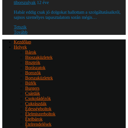
tiborszulyak
12 éve
Habár eddig csak jó dolgokat hallottam a szolgáltatásaikról,
sajnos személyes tapasztalatom során mégis…
Tetszik
Tovább
Kezdőlap
Helyek
Bárok
Bioszaküzletek
Bisztrók
Borászatok
Borozók
Borszaküzletek
Büfék
Burgers
Csárdák
Csokoládézók
Cukrászdák
Édességboltok
Élelmiszerboltok
Ételbárok
Ételrendelések