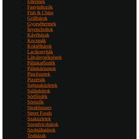
Éttermek
Fagylaltozók
Fish & Chips
Grillbárok
Gyorséttermek
Ínyencboltok
Kávéházak
Kocsmák
Koktélbárok
Lacikonyhák
Látványpékségek
Pálinkafőzdék
Pálinkáriumok
Pincészetek
Pizzériák
Sajtszaküzletek
Salátabárok
Sörfőzdék
Sörözők
Steakhouses
Street Foods
Szaküzletek
Szendvicsbárok
Szolgáltatások
Teaházak