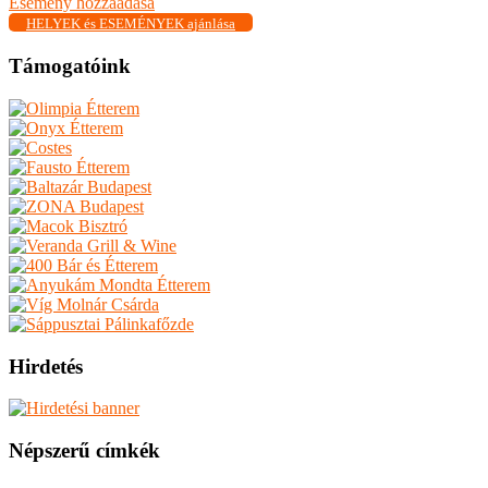
Esemény hozzáadása
HELYEK és ESEMÉNYEK ajánlása
Támogatóink
Hirdetés
Népszerű címkék