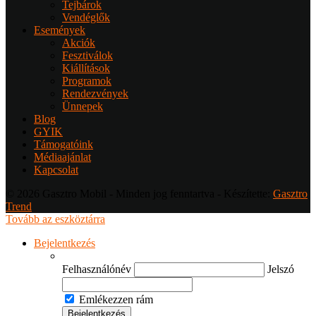
Tejbárok
Vendéglők
Események
Akciók
Fesztiválok
Kiállítások
Programok
Rendezvények
Ünnepek
Blog
GYIK
Támogatóink
Médiaajánlat
Kapcsolat
© 2026 Gasztro Mobil - Minden jog fenntartva - Készítette:
Gasztro
Trend
Tovább az eszköztárra
Bejelentkezés
Felhasználónév
Jelszó
Emlékezzen rám