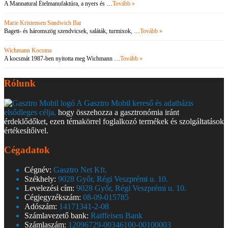
A Mannatural Ételmanufaktúra, a nyers és …
Tovább »
Marie Kristensen Sandwich Bar
Bagett- és háromszög szendvicsek, saláták, turmixok, …
Tovább »
Wichmann Kocsma
A kocsmát 1987-ben nyitotta meg Wichmann …
Tovább »
Rólunk
A Gasztro Mobil kereső és adatbázis
elsődleges célja,
hogy összehozza a gasztronómia iránt
érdeklődőket, ezen témakörrel foglalkozó termékek és szolgáltatások
értékesítőivel.
Cégadatok
Cégnév:
Gasztro Net Kft.
Székhely:
9028 Győr, Régi Veszprémi u. 10.
Levelezési cím:
9028 Győr, Régi Veszprémi u. 10.
Cégjegyzékszám:
08-09-015785
Adószám:
14171341-2-08
Számlavezető bank:
Raiffeisen Bank
Számlaszám:
12096729-00346100-00100003