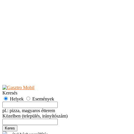
Teaházak
Tejbárok
Vendéglők
Események
Akciók
Fesztiválok
Kiállítások
Programok
Rendezvények
Ünnepek
Hely hozzáadása
Esemény hozzáadása
Ajánlás
Hirdetők részére
GYIK
Keresés
Helyek
Események
pl.: pizza, magyaros étterem
Közelben
(település, irányítószám)
Keres