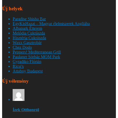
Új helyek
Paradise Shisha Bar
EgyKisHazai – Magyar élelmiszerek Angliába
Albapark Étterem
Melódia Cukrászda
Hisztéria Cukrászda
Waxx Gasztrobár
Chez Dodo
Peppers! Mediterranean Grill
Paulaner Sörház MOM Park
Gyradiko Flórián
Ricsi’s
Attaboy Budapest
Új vélemény
Ízek Otthonról