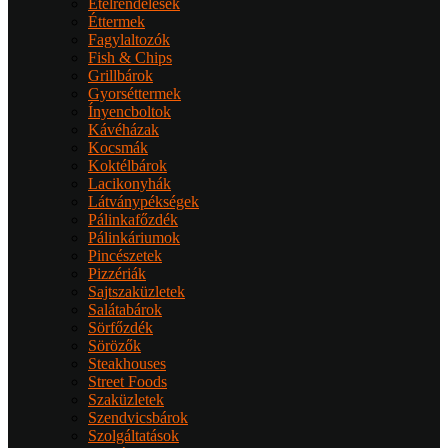
Ételrendelések
Éttermek
Fagylaltozók
Fish & Chips
Grillbárok
Gyorséttermek
Ínyencboltok
Kávéházak
Kocsmák
Koktélbárok
Lacikonyhák
Látványpékségek
Pálinkafőzdék
Pálinkáriumok
Pincészetek
Pizzériák
Sajtszaküzletek
Salátabárok
Sörfőzdék
Sörözők
Steakhouses
Street Foods
Szaküzletek
Szendvicsbárok
Szolgáltatások