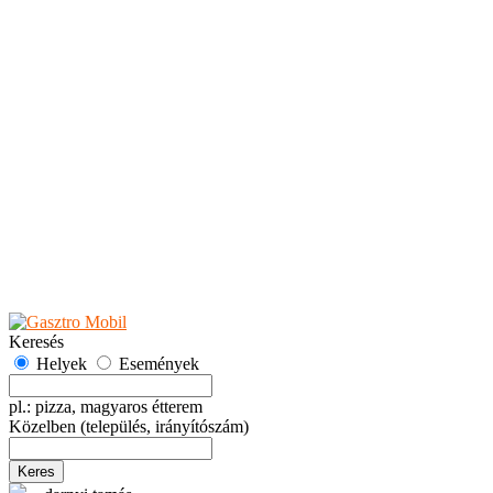
Teaházak
Tejbárok
Vendéglők
Események
Akciók
Fesztiválok
Kiállítások
Programok
Rendezvények
Ünnepek
Hely hozzáadása
Esemény hozzáadása
Ajánlás
Hirdetők részére
GYIK
Keresés
Helyek
Események
pl.: pizza, magyaros étterem
Közelben
(település, irányítószám)
Keres