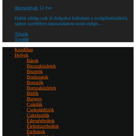
tiborszulyak
12 éve
Habár eddig csak jó dolgokat hallottam a szolgáltatásaikról,
sajnos személyes tapasztalatom során mégis…
Tetszik
Tovább
Kezdőlap
Helyek
Bárok
Bioszaküzletek
Bisztrók
Borászatok
Borozók
Borszaküzletek
Büfék
Burgers
Csárdák
Csokoládézók
Cukrászdák
Édességboltok
Élelmiszerboltok
Ételbárok