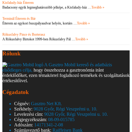
Kisfaludy-ház Étterem
Badacsony egyik legmeghatározóbb jelképe, a Kisfaludy-ház …
Tovább »
Terminál Étterem és Bár
Étterem az egykori buszpályaudvar helyén, kortárs …
Tovább »
Rókusfalvy Pince és Borterasz
A Rókusfalvy Birtokot 1999-ben Rókusfalvy Pál …
Tovább »
Rólunk
A Gasztro Mobil kereső és adatbázis
elsődleges célja,
hogy összehozza a gasztronómia iránt
érdeklődőket, ezen témakörrel foglalkozó termékek és szolgáltatások
értékesítőivel.
Cégadatok
Cégnév:
Gasztro Net Kft.
Székhely:
9028 Győr, Régi Veszprémi u. 10.
Levelezési cím:
9028 Győr, Régi Veszprémi u. 10.
Cégjegyzékszám:
08-09-015785
Adószám:
14171341-2-08
Számlavezető bank:
Raiffeisen Bank