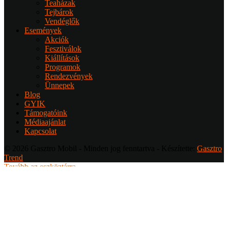
Teaházak
Tejbárok
Vendéglők
Események
Akciók
Fesztiválok
Kiállítások
Programok
Rendezvények
Ünnepek
Blog
GYIK
Támogatóink
Médiaajánlat
Kapcsolat
© 2026 Gasztro Mobil - Minden jog fenntartva - Készítette:
Gasztro
Trend
Tovább az eszköztárra
Bejelentkezés
Felhasználónév
Jelszó
Emlékezzen rám