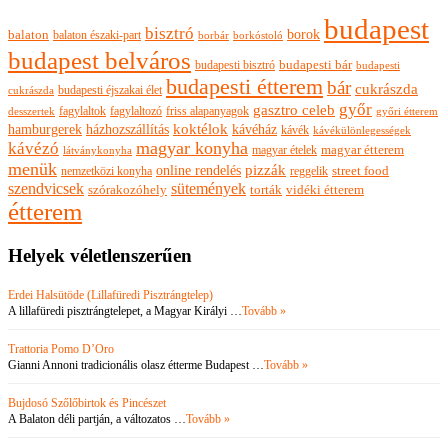
budapest
bisztró
borok
balaton
balaton északi-part
borkóstoló
borbár
budapest belváros
budapesti bisztró
budapesti bár
budapesti
budapesti étterem
bár
cukrászda
budapesti éjszakai élet
cukrászda
győr
gasztro celeb
fagylaltok
fagylaltozó
friss alapanyagok
győri étterem
desszertek
hamburgerek
koktélok
házhozszállítás
kávéház
kávék
kávékülönlegességek
magyar konyha
kávézó
magyar ételek
magyar étterem
látványkonyha
menük
pizzák
online rendelés
nemzetközi konyha
reggelik
street food
szendvicsek
sütemények
szórakozóhely
torták
vidéki étterem
étterem
Helyek véletlenszerűen
Erdei Halsütöde (Lillafüredi Pisztrángtelep)
A lillafüredi pisztrángtelepet, a Magyar Királyi …
Tovább »
Trattoria Pomo D’Oro
Gianni Annoni tradicionális olasz étterme Budapest …
Tovább »
Bujdosó Szőlőbirtok és Pincészet
A Balaton déli partján, a változatos …
Tovább »