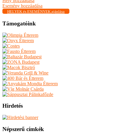
Hely hozzáadása
Esemény hozzáadása
HELYEK és ESEMÉNYEK ajánlása
Támogatóink
Hirdetés
Népszerű címkék