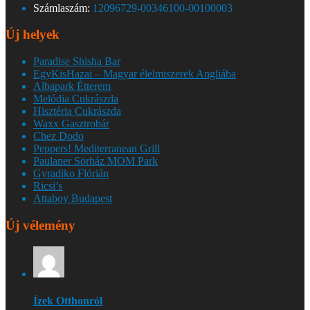
Számlaszám:
12096729-00346100-00100003
Új helyek
Paradise Shisha Bar
EgyKisHazai – Magyar élelmiszerek Angliába
Albapark Étterem
Melódia Cukrászda
Hisztéria Cukrászda
Waxx Gasztrobár
Chez Dodo
Peppers! Mediterranean Grill
Paulaner Sörház MOM Park
Gyradiko Flórián
Ricsi’s
Attaboy Budapest
Új vélemény
Ízek Otthonról