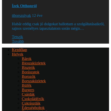
Ízek Otthonról
tiborszulyak
12 éve
Habár eddig csak jó dolgokat hallottam a szolgáltatásaikról,
sajnos személyes tapasztalatom során mégis…
Tetszik
Tovább
Kezdőlap
Helyek
Bárok
Bioszaküzletek
Bisztrók
Borászatok
Borozók
Borszaküzletek
Büfék
Burgers
Csárdák
Csokoládézók
Cukrászdák
Édességboltok