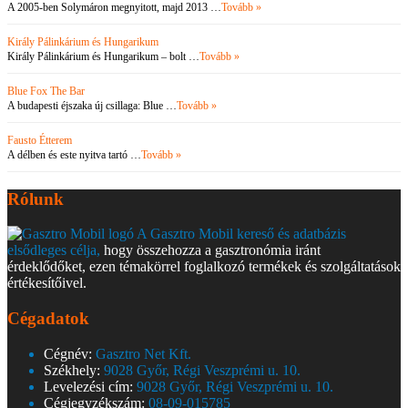
A 2005-ben Solymáron megnyitott, majd 2013 …
Tovább »
Király Pálinkárium és Hungarikum
Király Pálinkárium és Hungarikum – bolt …
Tovább »
Blue Fox The Bar
A budapesti éjszaka új csillaga: Blue …
Tovább »
Fausto Étterem
A délben és este nyitva tartó …
Tovább »
Rólunk
A Gasztro Mobil kereső és adatbázis
elsődleges célja,
hogy összehozza a gasztronómia iránt
érdeklődőket, ezen témakörrel foglalkozó termékek és szolgáltatások
értékesítőivel.
Cégadatok
Cégnév:
Gasztro Net Kft.
Székhely:
9028 Győr, Régi Veszprémi u. 10.
Levelezési cím:
9028 Győr, Régi Veszprémi u. 10.
Cégjegyzékszám:
08-09-015785