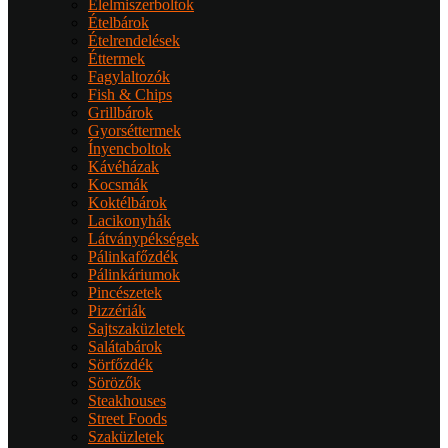
Élelmiszerboltok
Ételbárok
Ételrendelések
Éttermek
Fagylaltozók
Fish & Chips
Grillbárok
Gyorséttermek
Ínyencboltok
Kávéházak
Kocsmák
Koktélbárok
Lacikonyhák
Látványpékségek
Pálinkafőzdék
Pálinkáriumok
Pincészetek
Pizzériák
Sajtszaküzletek
Salátabárok
Sörfőzdék
Sörözők
Steakhouses
Street Foods
Szaküzletek