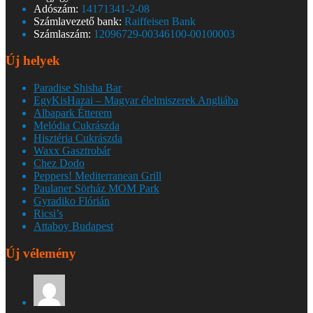
Adószám:
14171341-2-08
Számlavezető bank:
Raiffeisen Bank
Számlaszám:
12096729-00346100-00100003
Új helyek
Paradise Shisha Bar
EgyKisHazai – Magyar élelmiszerek Angliába
Albapark Étterem
Melódia Cukrászda
Hisztéria Cukrászda
Waxx Gasztrobár
Chez Dodo
Peppers! Mediterranean Grill
Paulaner Sörház MOM Park
Gyradiko Flórián
Ricsi’s
Attaboy Budapest
Új vélemény