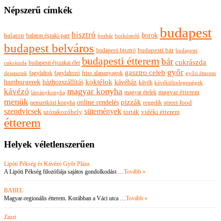
Népszerű címkék
budapest
bisztró
borok
balaton
balaton északi-part
borkóstoló
borbár
budapest belváros
budapesti bisztró
budapesti bár
budapesti
budapesti étterem
bár
cukrászda
budapesti éjszakai élet
cukrászda
győr
gasztro celeb
fagylaltok
fagylaltozó
friss alapanyagok
győri étterem
desszertek
hamburgerek
koktélok
házhozszállítás
kávéház
kávék
kávékülönlegességek
magyar konyha
kávézó
magyar ételek
magyar étterem
látványkonyha
menük
pizzák
online rendelés
nemzetközi konyha
reggelik
street food
szendvicsek
sütemények
szórakozóhely
torták
vidéki étterem
étterem
Helyek véletlenszerűen
Lipóti Pékség és Kávézó Győr Pláza
A Lipóti Pékség filozófiája sajátos gondolkodást …
Tovább »
BABEL
Magyar-regionális étterem. Korábban a Váci utca …
Tovább »
Zazzi