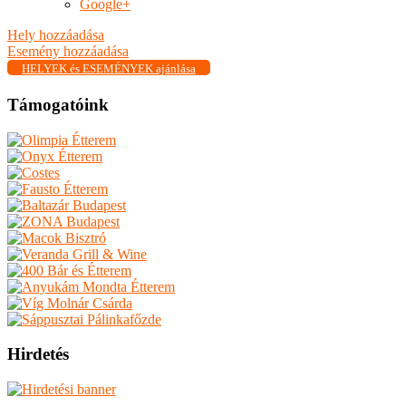
Google+
Hely hozzáadása
Esemény hozzáadása
HELYEK és ESEMÉNYEK ajánlása
Támogatóink
Hirdetés