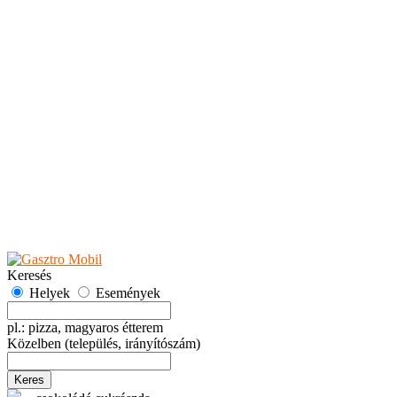
Teaházak
Tejbárok
Vendéglők
Események
Akciók
Fesztiválok
Kiállítások
Programok
Rendezvények
Ünnepek
Hely hozzáadása
Esemény hozzáadása
Ajánlás
Hirdetők részére
GYIK
Keresés
Helyek
Események
pl.: pizza, magyaros étterem
Közelben
(település, irányítószám)
Keres