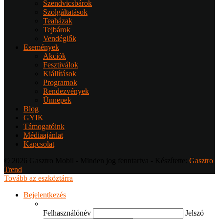
Szendvicsbárok
Szolgáltatások
Teaházak
Tejbárok
Vendéglők
Események
Akciók
Fesztiválok
Kiállítások
Programok
Rendezvények
Ünnepek
Blog
GYIK
Támogatóink
Médiaajánlat
Kapcsolat
© 2026 Gasztro Mobil - Minden jog fenntartva - Készítette:
Gasztro
Trend
Tovább az eszköztárra
Bejelentkezés
Felhasználónév
Jelszó