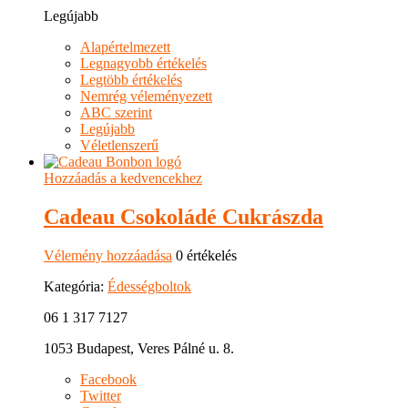
Legújabb
Alapértelmezett
Legnagyobb értékelés
Legtöbb értékelés
Nemrég véleményezett
ABC szerint
Legújabb
Véletlenszerű
Hozzáadás a kedvencekhez
Cadeau Csokoládé Cukrászda
Vélemény hozzáadása
0 értékelés
Kategória:
Édességboltok
06 1 317 7127
1053 Budapest, Veres Pálné u. 8.
Facebook
Twitter