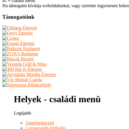
»
családi menü
Ha támogatni kívánja weboldalunkat, vagy szeretne ingyenesen beker
Támogatóink
Helyek - családi menü
Legújabb
Alapértelmezett
Legnagyobb értékelés