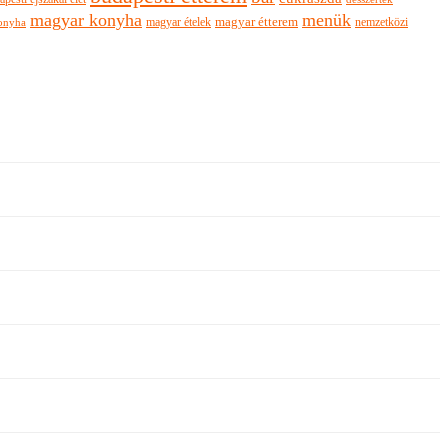
magyar konyha
menük
magyar ételek
magyar étterem
nemzetközi
onyha