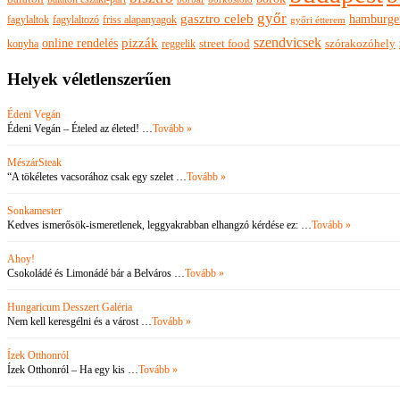
győr
gasztro celeb
hamburge
fagylaltok
fagylaltozó
friss alapanyagok
győri étterem
szendvicsek
pizzák
online rendelés
szórakozóhely
konyha
reggelik
street food
Helyek véletlenszerűen
Édeni Vegán
Édeni Vegán – Ételed az életed! …
Tovább »
MészárSteak
“A tökéletes vacsorához csak egy szelet …
Tovább »
Sonkamester
Kedves ismerősök-ismeretlenek, leggyakrabban elhangzó kérdése ez: …
Tovább »
Ahoy!
Csokoládé és Limonádé bár a Belváros …
Tovább »
Hungaricum Desszert Galéria
Nem kell keresgélni és a várost …
Tovább »
Ízek Otthonról
Ízek Otthonról – Ha egy kis …
Tovább »