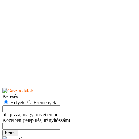
Teaházak
Tejbárok
Vendéglők
Események
Akciók
Fesztiválok
Kiállítások
Programok
Rendezvények
Ünnepek
Hely hozzáadása
Esemény hozzáadása
Ajánlás
Hirdetők részére
GYIK
Keresés
Helyek
Események
pl.: pizza, magyaros étterem
Közelben
(település, irányítószám)
Keres