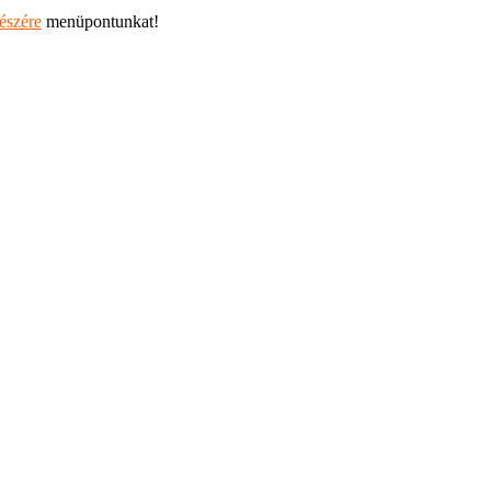
részére
menüpontunkat!