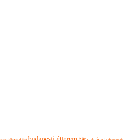
budapesti étterem
bár
cukrászda
apesti éjszakai élet
desszertek