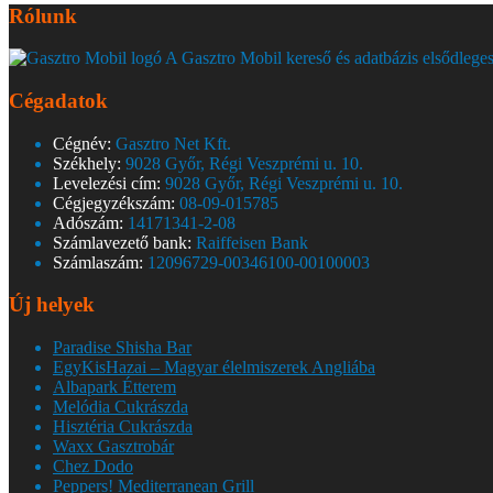
Rólunk
A Gasztro Mobil kereső és adatbázis elsődleges
Cégadatok
Cégnév:
Gasztro Net Kft.
Székhely:
9028 Győr, Régi Veszprémi u. 10.
Levelezési cím:
9028 Győr, Régi Veszprémi u. 10.
Cégjegyzékszám:
08-09-015785
Adószám:
14171341-2-08
Számlavezető bank:
Raiffeisen Bank
Számlaszám:
12096729-00346100-00100003
Új helyek
Paradise Shisha Bar
EgyKisHazai – Magyar élelmiszerek Angliába
Albapark Étterem
Melódia Cukrászda
Hisztéria Cukrászda
Waxx Gasztrobár
Chez Dodo
Peppers! Mediterranean Grill