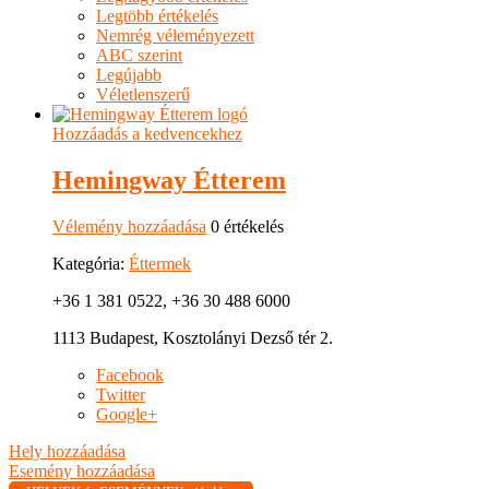
Legtöbb értékelés
Nemrég véleményezett
ABC szerint
Legújabb
Véletlenszerű
Hozzáadás a kedvencekhez
Hemingway Étterem
Vélemény hozzáadása
0 értékelés
Kategória:
Éttermek
+36 1 381 0522, +36 30 488 6000
1113 Budapest, Kosztolányi Dezső tér 2.
Facebook
Twitter
Google+
Hely hozzáadása
Esemény hozzáadása