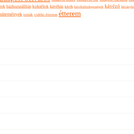
kávézó
rek
koktélok
házhozszállítás
kávéház
kávék
látványk
kávékülönlegességek
étterem
sütemények
torták
vidéki étterem