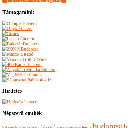
HELYEK és ESEMÉNYEK ajánlása
Támogatóink
Hirdetés
Népszerű címkék
budapest
b
bisztró
borok
balaton
balaton északi-part
borkóstoló
borbár