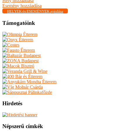
Hely hozzáadása
Esemény hozzáadása
HELYEK és ESEMÉNYEK ajánlása
Támogatóink
Hirdetés
Népszerű címkék