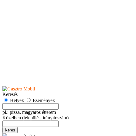
Teaházak
Tejbárok
Vendéglők
Események
Akciók
Fesztiválok
Kiállítások
Programok
Rendezvények
Ünnepek
Hely hozzáadása
Esemény hozzáadása
Ajánlás
Hirdetők részére
GYIK
Keresés
Helyek
Események
pl.: pizza, magyaros étterem
Közelben
(település, irányítószám)
Keres