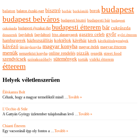
budapest
bisztró
borok
balaton
balaton északi-part
borkóstoló
borbár
budapest belváros
budapesti bisztró
budapesti bár
budapesti
budapesti étterem
bár
cukrászda
budapesti éjszakai élet
cukrászda
győr
gasztro celeb
fagylaltok
fagylaltozó
friss alapanyagok
győri étterem
desszertek
hamburgerek
koktélok
házhozszállítás
kávéház
kávék
kávékülönlegességek
magyar konyha
kávézó
magyar ételek
magyar étterem
látványkonyha
menük
pizzák
online rendelés
nemzetközi konyha
reggelik
street food
szendvicsek
sütemények
szórakozóhely
torták
vidéki étterem
étterem
Helyek véletlenszerűen
Éléskamra Bolt
Célunk, hogy a magyar termelőktől minél …
Tovább »
L’Occhio di Stile
A Gattyán György üzletember tulajdonában levő …
Tovább »
Chianti Étterem
Egy vacsoránál épp oly fontos a …
Tovább »