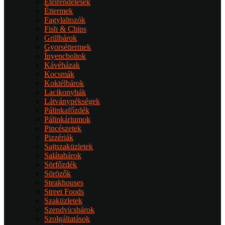
Ételrendelések
Éttermek
Fagylaltozók
Fish & Chips
Grillbárok
Gyorséttermek
Ínyencboltok
Kávéházak
Kocsmák
Koktélbárok
Lacikonyhák
Látványpékségek
Pálinkafőzdék
Pálinkáriumok
Pincészetek
Pizzériák
Sajtszaküzletek
Salátabárok
Sörfőzdék
Sörözők
Steakhouses
Street Foods
Szaküzletek
Szendvicsbárok
Szolgáltatások