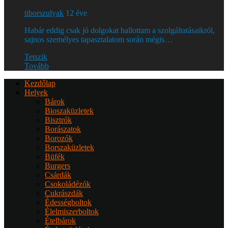
tiborszulyak
12 éve
Habár eddig csak jó dolgokat hallottam a szolgáltatásaikról,
sajnos személyes tapasztalatom során mégis…
Tetszik
Tovább
Kezdőlap
Helyek
Bárok
Bioszaküzletek
Bisztrók
Borászatok
Borozók
Borszaküzletek
Büfék
Burgers
Csárdák
Csokoládézók
Cukrászdák
Édességboltok
Élelmiszerboltok
Ételbárok