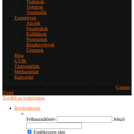
Teaházak
Tejbárok
Vendéglők
Események
Akciók
Fesztiválok
Kiállítások
Programok
Rendezvények
Ünnepek
Blog
GYIK
Támogatóink
Médiaajánlat
Kapcsolat
© 2026 Gasztro Mobil - Minden jog fenntartva - Készítette:
Gasztro
Trend
Tovább az eszköztárra
Bejelentkezés
Felhasználónév
Jelszó
Emlékezzen rám