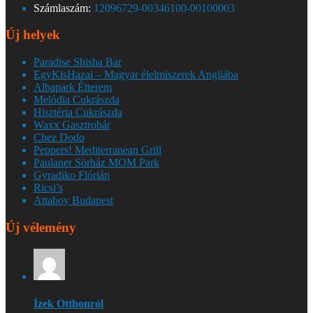
Számlaszám:
12096729-00346100-00100003
Új helyek
Paradise Shisha Bar
EgyKisHazai – Magyar élelmiszerek Angliába
Albapark Étterem
Melódia Cukrászda
Hisztéria Cukrászda
Waxx Gasztrobár
Chez Dodo
Peppers! Mediterranean Grill
Paulaner Sörház MOM Park
Gyradiko Flórián
Ricsi’s
Attaboy Budapest
Új vélemény
Ízek Otthonról