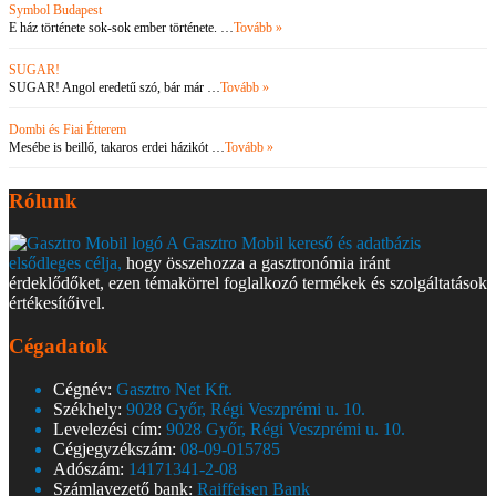
Symbol Budapest
E ház története sok-sok ember története. …
Tovább »
SUGAR!
SUGAR! Angol eredetű szó, bár már …
Tovább »
Dombi és Fiai Étterem
Mesébe is beillő, takaros erdei házikót …
Tovább »
Rólunk
A Gasztro Mobil kereső és adatbázis
elsődleges célja,
hogy összehozza a gasztronómia iránt
érdeklődőket, ezen témakörrel foglalkozó termékek és szolgáltatások
értékesítőivel.
Cégadatok
Cégnév:
Gasztro Net Kft.
Székhely:
9028 Győr, Régi Veszprémi u. 10.
Levelezési cím:
9028 Győr, Régi Veszprémi u. 10.
Cégjegyzékszám:
08-09-015785
Adószám:
14171341-2-08
Számlavezető bank:
Raiffeisen Bank