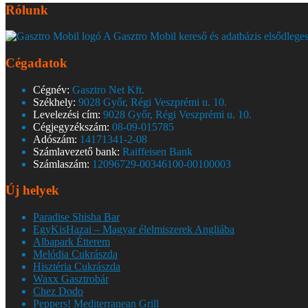
Rólunk
A Gasztro Mobil kereső és adatbázis elsődleges
Cégadatok
Cégnév:
Gasztro Net Kft.
Székhely:
9028 Győr, Régi Veszprémi u. 10.
Levelezési cím:
9028 Győr, Régi Veszprémi u. 10.
Cégjegyzékszám:
08-09-015785
Adószám:
14171341-2-08
Számlavezető bank:
Raiffeisen Bank
Számlaszám:
12096729-00346100-00100003
Új helyek
Paradise Shisha Bar
EgyKisHazai – Magyar élelmiszerek Angliába
Albapark Étterem
Melódia Cukrászda
Hisztéria Cukrászda
Waxx Gasztrobár
Chez Dodo
Peppers! Mediterranean Grill