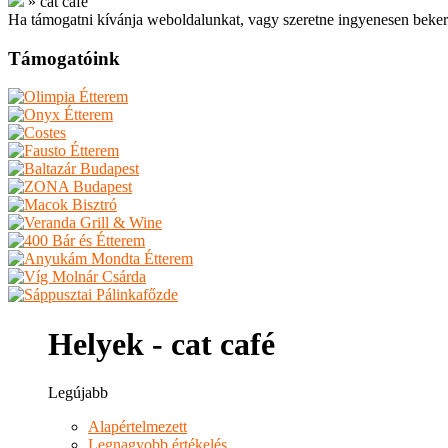
»
cat café
Ha támogatni kívánja weboldalunkat, vagy szeretne ingyenesen beker
Támogatóink
Helyek - cat café
Legújabb
Alapértelmezett
Legnagyobb értékelés