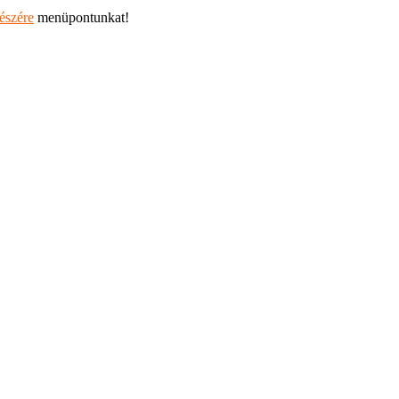
részére
menüpontunkat!