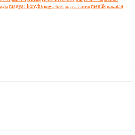
magyar konyha
menük
magyar ételek
magyar étterem
nemzetközi
onyha