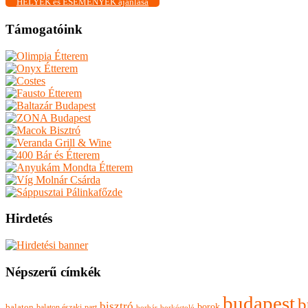
HELYEK és ESEMÉNYEK ajánlása
Támogatóink
Hirdetés
Népszerű címkék
budapest
b
bisztró
borok
balaton
balaton északi-part
borkóstoló
borbár