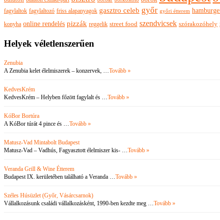
győr
gasztro celeb
hamburge
fagylaltok
fagylaltozó
friss alapanyagok
győri étterem
szendvicsek
pizzák
online rendelés
szórakozóhely
konyha
reggelik
street food
Helyek véletlenszerűen
Zenubia
A Zenubia kelet élelmiszerek – konzervek, …
Tovább »
KedvesKrém
KedvesKrém – Helyben főzött fagylalt és …
Tovább »
KóBor Bortúra
A KóBor túrát 4 pince és …
Tovább »
Matusz-Vad Mintabolt Budapest
Matusz-Vad – Vadhús, Fagyasztott élelmiszer kis- …
Tovább »
Veranda Grill & Wine Étterem
Budapest IX. kerületében található a Veranda …
Tovább »
Széles Húsüzlet (Győr, Vásárcsarnok)
Vállalkozásunk családi vállalkozásként, 1990-ben kezdte meg …
Tovább »