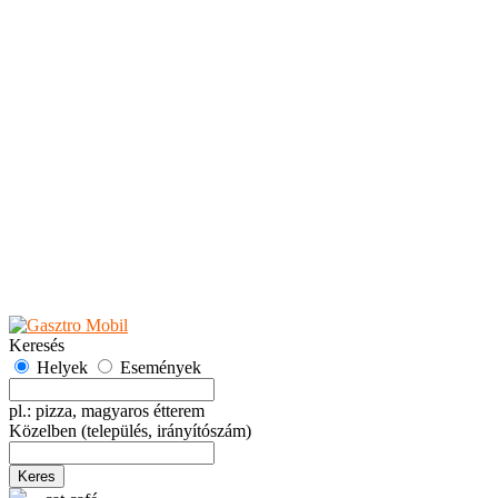
Teaházak
Tejbárok
Vendéglők
Események
Akciók
Fesztiválok
Kiállítások
Programok
Rendezvények
Ünnepek
Hely hozzáadása
Esemény hozzáadása
Ajánlás
Hirdetők részére
GYIK
Keresés
Helyek
Események
pl.: pizza, magyaros étterem
Közelben
(település, irányítószám)
Keres