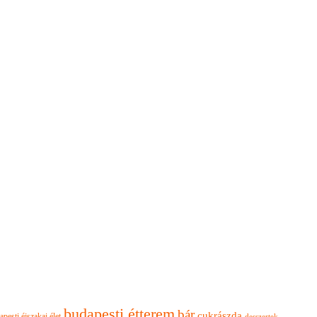
budapesti étterem
bár
cukrászda
apesti éjszakai élet
desszertek