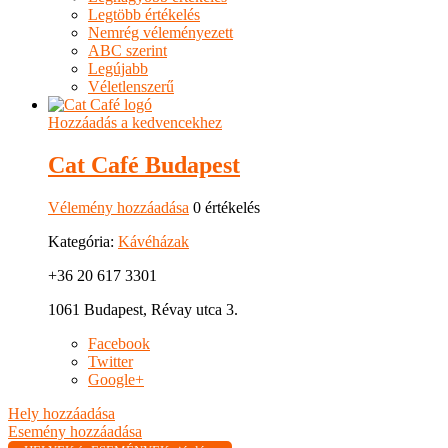
Legtöbb értékelés
Nemrég véleményezett
ABC szerint
Legújabb
Véletlenszerű
Hozzáadás a kedvencekhez
Cat Café Budapest
Vélemény hozzáadása
0 értékelés
Kategória:
Kávéházak
+36 20 617 3301
1061 Budapest, Révay utca 3.
Facebook
Twitter
Google+
Hely hozzáadása
Esemény hozzáadása