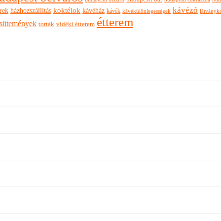
kávézó
rek
koktélok
házhozszállítás
kávéház
kávék
látványk
kávékülönlegességek
étterem
sütemények
torták
vidéki étterem