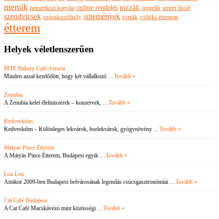
menük
pizzák
online rendelés
nemzetközi konyha
reggelik
street food
szendvicsek
sütemények
szórakozóhely
torták
vidéki étterem
étterem
Helyek véletlenszerűen
BITE Bakery Café Astoria
Minden azzal kezdődött, hogy két vállalkozó …
Tovább »
Zenubia
A Zenubia kelet élelmiszerek – konzervek, …
Tovább »
Kedveskéim
Kedveskéim – Különleges lekvárok, borlekvárok, gyógynövény …
Tovább »
Mátyás Pince Étterem
A Mátyás Pince Étterem, Budapest egyik …
Tovább »
Lou Lou
Amikor 2009-ben Budapest belvárosának legendás csúcsgasztronómiai …
Tovább »
Cat Café Budapest
A Cat Café Macskávézó mint közösségi …
Tovább »