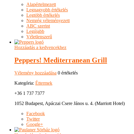
Alapértelmezett
Legnagyobb értékelés
Legtöbb értékelés
Nemrég véleményezett
ABC szerint
Legújabb
Véletlenszerű
Hozzáadás a kedvencekhez
Peppers! Mediterranean Grill
Vélemény hozzáadása
0 értékelés
Kategória:
Éttermek
+36 1 737 7377
1052 Budapest, Apáczai Csere János u. 4. (Marriott Hotel)
Facebook
Twitter
Google+