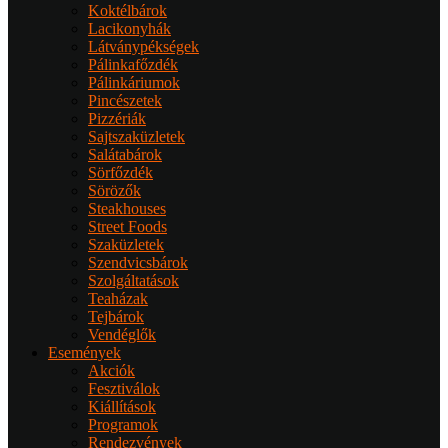
Koktélbárok
Lacikonyhák
Látványpékségek
Pálinkafőzdék
Pálinkáriumok
Pincészetek
Pizzériák
Sajtszaküzletek
Salátabárok
Sörfőzdék
Sörözők
Steakhouses
Street Foods
Szaküzletek
Szendvicsbárok
Szolgáltatások
Teaházak
Tejbárok
Vendéglők
Események
Akciók
Fesztiválok
Kiállítások
Programok
Rendezvények