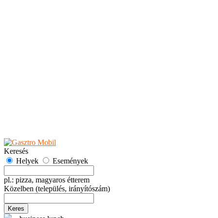
Teaházak
Tejbárok
Vendéglők
Események
Akciók
Fesztiválok
Kiállítások
Programok
Rendezvények
Ünnepek
Hely hozzáadása
Esemény hozzáadása
Ajánlás
Hirdetők részére
GYIK
Keresés
Helyek
Események
pl.: pizza, magyaros étterem
Közelben
(település, irányítószám)
Keres