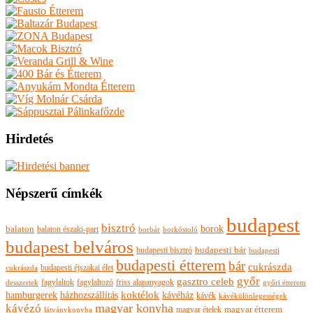
Hirdetés
Népszerű címkék
budapest
bisztró
borok
balaton
balaton északi-part
borkóstoló
borbár
budapest belváros
budapesti bisztró
budapesti bár
budapesti
budapesti étterem
bár
cukrászda
budapesti éjszakai élet
cukrászda
győr
gasztro celeb
fagylaltok
fagylaltozó
friss alapanyagok
győri étterem
desszertek
hamburgerek
koktélok
házhozszállítás
kávéház
kávék
kávékülönlegességek
magyar konyha
kávézó
magyar ételek
magyar étterem
látványkonyha