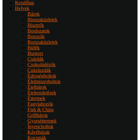
Kezdőlap
Helyek
Bárok
Bioszaküzletek
Bisztrók
Borászatok
Borozók
Borszaküzletek
Büfék
Burgers
Csárdák
Csokoládézók
Cukrászdák
Édességboltok
Élelmiszerboltok
Ételbárok
Ételrendelések
Éttermek
Fagylaltozók
Fish & Chips
Grillbárok
Gyorséttermek
Ínyencboltok
Kávéházak
Kocsmák