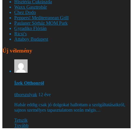
Hisztéria Cukrászda
Waxx Gasztrobár
Chez Dodo
Peppers! Mediterranean Grill
Paulaner Sörház MOM Park
Gyradiko Flórián
Ricsi’s
Attaboy Budapest
Új vélemény
Ízek Otthonról
tiborszulyak
12 éve
Habár eddig csak jó dolgokat hallottam a szolgáltatásaikról,
sajnos személyes tapasztalatom során mégis…
Tetszik
Tovább