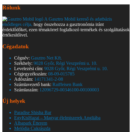
Rólunk
A Gasztro Mobil kereső és adatbázis
elsődleges célja,
hogy összehozza a gasztronómia iránt
érdeklődőket, ezen témakörrel foglalkozó termékek és szolgáltatások
értékesítőivel.
Cégadatok
Cégnév:
Gasztro Net Kft.
Székhely:
9028 Győr, Régi Veszprémi u. 10.
Levelezési cím:
9028 Győr, Régi Veszprémi u. 10.
Cégjegyzékszám:
08-09-015785
Adószám:
14171341-2-08
Számlavezető bank:
Raiffeisen Bank
Számlaszám:
12096729-00346100-00100003
Új helyek
Paradise Shisha Bar
EgyKisHazai – Magyar élelmiszerek Angliába
Albapark Étterem
Melódia Cukrászda