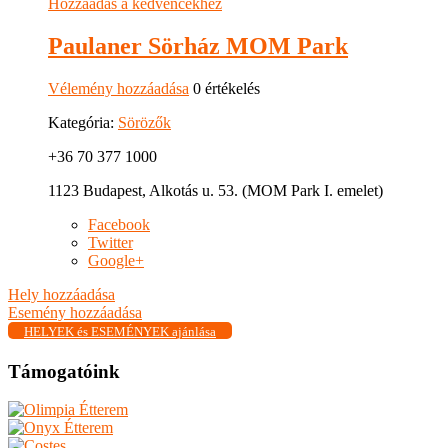
Hozzáadás a kedvencekhez
Paulaner Sörház MOM Park
Vélemény hozzáadása
0 értékelés
Kategória:
Sörözők
+36 70 377 1000
1123 Budapest, Alkotás u. 53. (MOM Park I. emelet)
Facebook
Twitter
Google+
Hely hozzáadása
Esemény hozzáadása
HELYEK és ESEMÉNYEK ajánlása
Támogatóink