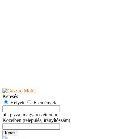
Teaházak
Tejbárok
Vendéglők
Események
Akciók
Fesztiválok
Kiállítások
Programok
Rendezvények
Ünnepek
Hely hozzáadása
Esemény hozzáadása
Ajánlás
Hirdetők részére
GYIK
Keresés
Helyek
Események
pl.: pizza, magyaros étterem
Közelben
(település, irányítószám)
Keres