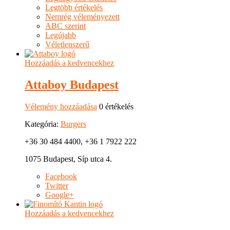
Legtöbb értékelés
Nemrég véleményezett
ABC szerint
Legújabb
Véletlenszerű
Hozzáadás a kedvencekhez
Attaboy Budapest
Vélemény hozzáadása
0 értékelés
Kategória:
Burgers
+36 30 484 4400, +36 1 7922 222
1075 Budapest, Síp utca 4.
Facebook
Twitter
Google+
Hozzáadás a kedvencekhez