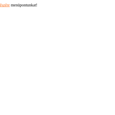
részére
menüpontunkat!