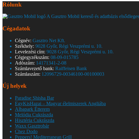
Rólunk
A Gasztro Mobil kereső és adatbázis elsődleges
Cégadatok
Cégnév:
Gasztro Net Kft.
Székhely:
9028 Győr, Régi Veszprémi u. 10.
Levelezési cím:
9028 Győr, Régi Veszprémi u. 10.
Cégjegyzékszám:
08-09-015785
Adószám:
14171341-2-08
Számlavezető bank:
Raiffeisen Bank
Számlaszám:
12096729-00346100-00100003
Új helyek
Paradise Shisha Bar
EgyKisHazai – Magyar élelmiszerek Angliába
Albapark Étterem
Melódia Cukrászda
Hisztéria Cukrászda
Waxx Gasztrobár
Chez Dodo
Peppers! Mediterranean Grill