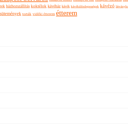
kávézó
rek
koktélok
házhozszállítás
kávéház
kávék
látványk
kávékülönlegességek
étterem
sütemények
torták
vidéki étterem