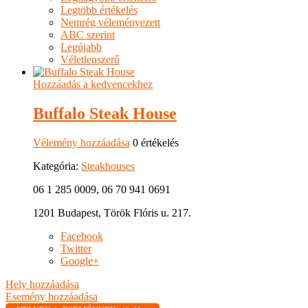
Legtöbb értékelés
Nemrég véleményezett
ABC szerint
Legújabb
Véletlenszerű
Hozzáadás a kedvencekhez
Buffalo Steak House
Vélemény hozzáadása
0 értékelés
Kategória:
Steakhouses
06 1 285 0009, 06 70 941 0691
1201 Budapest, Török Flóris u. 217.
Facebook
Twitter
Google+
Hely hozzáadása
Esemény hozzáadása