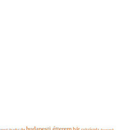
budapesti étterem
bár
cukrászda
apesti éjszakai élet
desszertek