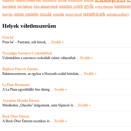
győr
gasztro celeb
hamburge
fagylaltok
fagylaltozó
friss alapanyagok
győri étterem
szendvicsek
pizzák
online rendelés
szórakozóhely
konyha
reggelik
street food
Helyek véletlenszerűen
Pista bá’
Pista bá’ – Pastrami, sült húsok, …
Tovább »
Nosztalgia Szerencsi Csokoládébolt
Üzletünkben a szerencsi csokoládé színes választékát …
Tovább »
Bujdosó Pince és Étterem
Balatonszemesen, az egykor a Hunyadi-család birtokán, …
Tovább »
La Plaza Restaurant
A La Plaza egyedülálló fine dining …
Tovább »
Anyukám Mondta Étterem
Mindketten „Olaszba” dolgoztunk, mint főpincér és …
Tovább »
Bock Óbor Étterem
A Bock Óbor Étterem rusztikus és …
Tovább »