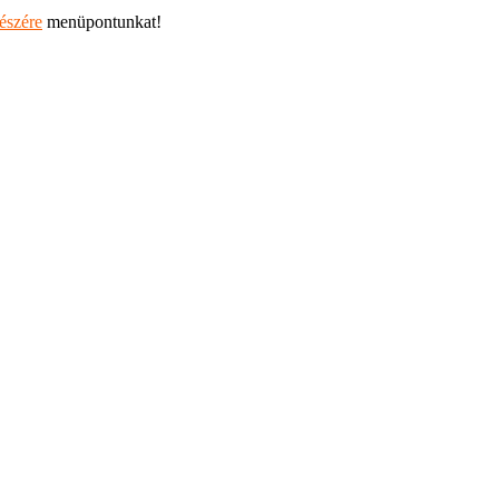
részére
menüpontunkat!