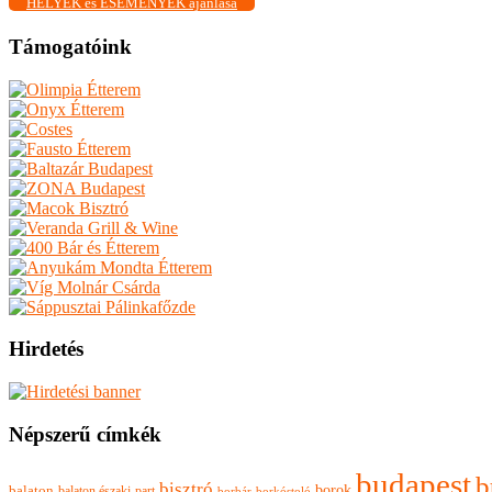
HELYEK és ESEMÉNYEK ajánlása
Támogatóink
Hirdetés
Népszerű címkék
budapest
b
bisztró
borok
balaton
balaton északi-part
borkóstoló
borbár