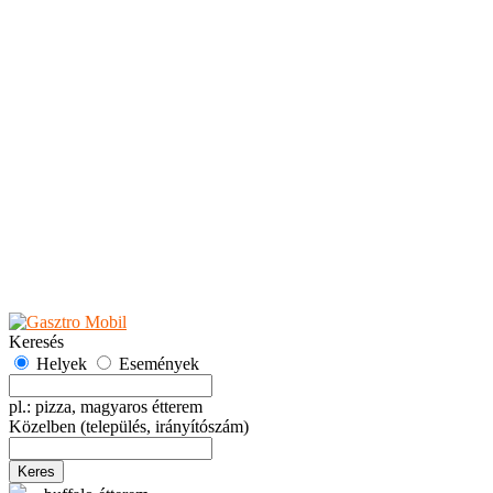
Teaházak
Tejbárok
Vendéglők
Események
Akciók
Fesztiválok
Kiállítások
Programok
Rendezvények
Ünnepek
Hely hozzáadása
Esemény hozzáadása
Ajánlás
Hirdetők részére
GYIK
Keresés
Helyek
Események
pl.: pizza, magyaros étterem
Közelben
(település, irányítószám)
Keres