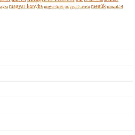
magyar konyha
menük
magyar ételek
magyar étterem
nemzetközi
onyha