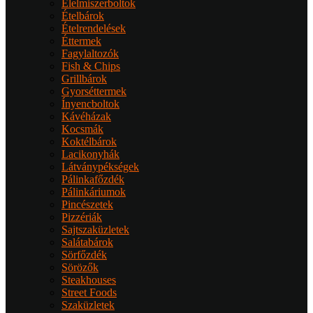
Élelmiszerboltok
Ételbárok
Ételrendelések
Éttermek
Fagylaltozók
Fish & Chips
Grillbárok
Gyorséttermek
Ínyencboltok
Kávéházak
Kocsmák
Koktélbárok
Lacikonyhák
Látványpékségek
Pálinkafőzdék
Pálinkáriumok
Pincészetek
Pizzériák
Sajtszaküzletek
Salátabárok
Sörfőzdék
Sörözők
Steakhouses
Street Foods
Szaküzletek