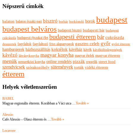
Népszerű címkék
budapest
bisztró
borok
balaton
balaton északi-part
borkóstoló
borbár
budapest belváros
budapesti bisztró
budapesti bár
budapesti
budapesti étterem
bár
cukrászda
budapesti éjszakai élet
cukrászda
győr
gasztro celeb
fagylaltok
fagylaltozó
friss alapanyagok
győri étterem
desszertek
hamburgerek
koktélok
házhozszállítás
kávéház
kávék
kávékülönlegességek
magyar konyha
kávézó
magyar ételek
magyar étterem
látványkonyha
menük
pizzák
online rendelés
nemzetközi konyha
reggelik
street food
szendvicsek
sütemények
szórakozóhely
torták
vidéki étterem
étterem
Helyek véletlenszerűen
BABEL
Magyar-regionális étterem. Korábban a Váci utca …
Tovább »
Alessio
Cafe Alessio – Olasz étterem és …
Tovább »
Locavore