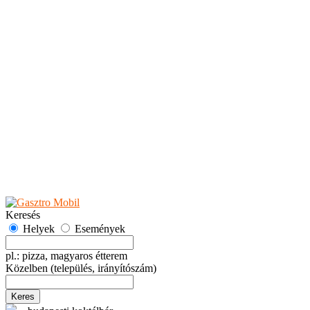
Teaházak
Tejbárok
Vendéglők
Események
Akciók
Fesztiválok
Kiállítások
Programok
Rendezvények
Ünnepek
Hely hozzáadása
Esemény hozzáadása
Ajánlás
Hirdetők részére
GYIK
Keresés
Helyek
Események
pl.: pizza, magyaros étterem
Közelben
(település, irányítószám)
Keres