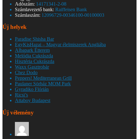
Adószám:
14171341-2-08
Számlavezető bank:
Raiffeisen Bank
Számlaszám:
12096729-00346100-00100003
Új helyek
Paradise Shisha Bar
EgyKisHazai – Magyar élelmiszerek Angliába
Albapark Étterem
Melódia Cukrászda
Hisztéria Cukrászda
Waxx Gasztrobár
Chez Dodo
Peppers! Mediterranean Grill
Paulaner Sörház MOM Park
Gyradiko Flórián
Ricsi’s
Attaboy Budapest
Új vélemény