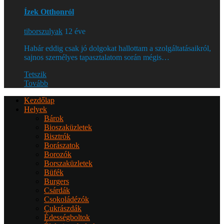
Ízek Otthonról
tiborszulyak
12 éve
Habár eddig csak jó dolgokat hallottam a szolgáltatásaikról,
sajnos személyes tapasztalatom során mégis…
Tetszik
Tovább
Kezdőlap
Helyek
Bárok
Bioszaküzletek
Bisztrók
Borászatok
Borozók
Borszaküzletek
Büfék
Burgers
Csárdák
Csokoládézók
Cukrászdák
Édességboltok