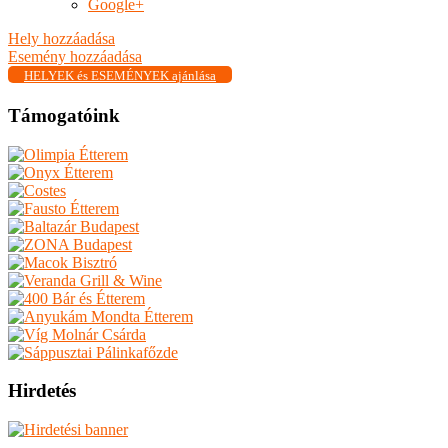
Google+
Hely hozzáadása
Esemény hozzáadása
HELYEK és ESEMÉNYEK ajánlása
Támogatóink
Hirdetés