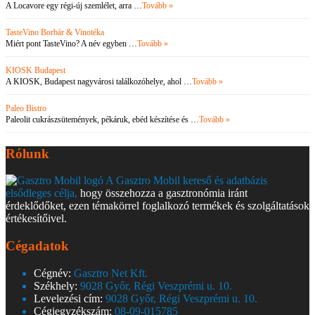
A Locavore egy régi-új szemlélet, arra …
Tovább »
TasteVino Borbár & Vinotéka
Miért pont TasteVino? A név egyben …
Tovább »
KIOSK Budapest
A KIOSK, Budapest nagyvárosi találkozóhelye, ahol …
Tovább »
Paleo Bistro
Paleolit cukrászsütemények, pékáruk, ebéd készítése és …
Tovább »
Rólunk
A Gasztro Mobil kereső és adatbázis
elsődleges célja,
hogy összehozza a gasztronómia iránt
érdeklődőket, ezen témakörrel foglalkozó termékek és szolgáltatások
értékesítőivel.
Cégadatok
Cégnév:
Gasztro Net Kft.
Székhely:
9028 Győr, Régi Veszprémi u. 10.
Levelezési cím:
9028 Győr, Régi Veszprémi u. 10.
Cégjegyzékszám:
08-09-015785