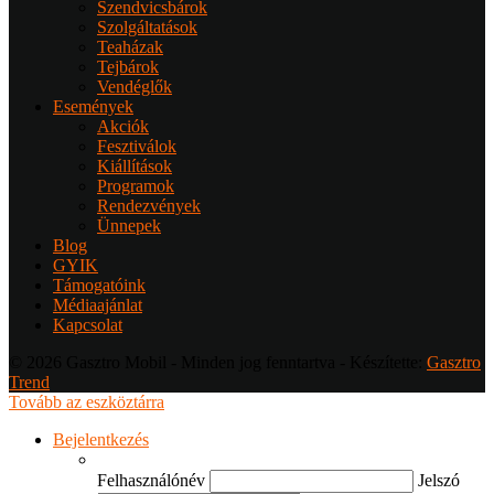
Szendvicsbárok
Szolgáltatások
Teaházak
Tejbárok
Vendéglők
Események
Akciók
Fesztiválok
Kiállítások
Programok
Rendezvények
Ünnepek
Blog
GYIK
Támogatóink
Médiaajánlat
Kapcsolat
© 2026 Gasztro Mobil - Minden jog fenntartva - Készítette:
Gasztro
Trend
Tovább az eszköztárra
Bejelentkezés
Felhasználónév
Jelszó