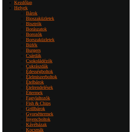
Kezdőlap
Helyek
Bárok
Bioszaküzletek
Bisztrók
Borászatok
Borozók
Borszaküzletek
Büfék
Burgers
Csárdák
Csokoládézók
Cukrászdák
Édességboltok
Élelmiszerboltok
Ételbárok
Ételrendelések
Éttermek
Fagylaltozók
Fish & Chips
Grillbárok
Gyorséttermek
Ínyencboltok
Kávéházak
Kocsmák