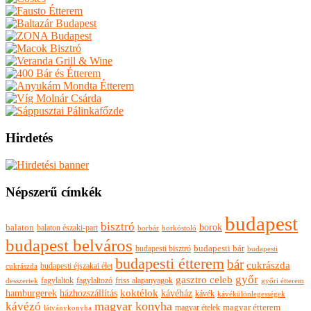
Hirdetés
Népszerű címkék
budapest
bisztró
borok
balaton
balaton északi-part
borkóstoló
borbár
budapest belváros
budapesti bisztró
budapesti bár
budapesti
budapesti étterem
bár
cukrászda
budapesti éjszakai élet
cukrászda
győr
gasztro celeb
fagylaltok
fagylaltozó
friss alapanyagok
győri étterem
desszertek
hamburgerek
koktélok
házhozszállítás
kávéház
kávék
kávékülönlegességek
magyar konyha
kávézó
magyar ételek
magyar étterem
látványkonyha