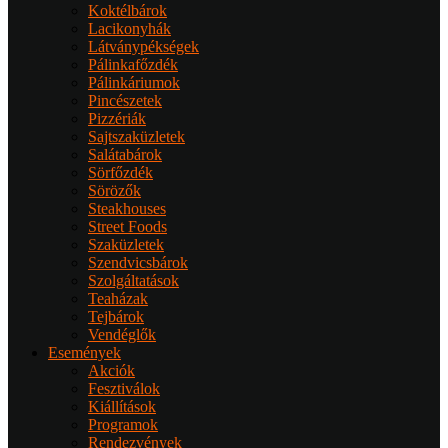
Koktélbárok
Lacikonyhák
Látványpékségek
Pálinkafőzdék
Pálinkáriumok
Pincészetek
Pizzériák
Sajtszaküzletek
Salátabárok
Sörfőzdék
Sörözők
Steakhouses
Street Foods
Szaküzletek
Szendvicsbárok
Szolgáltatások
Teaházak
Tejbárok
Vendéglők
Események
Akciók
Fesztiválok
Kiállítások
Programok
Rendezvények