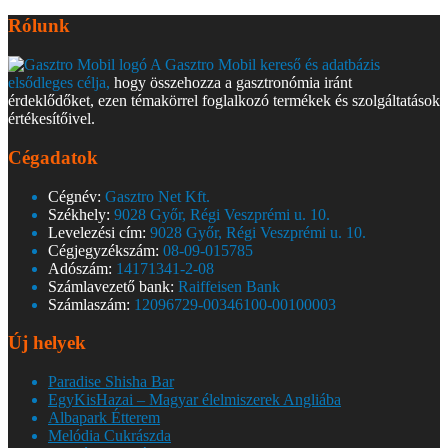
Rólunk
A Gasztro Mobil kereső és adatbázis
elsődleges célja,
hogy összehozza a gasztronómia iránt
érdeklődőket, ezen témakörrel foglalkozó termékek és szolgáltatások
értékesítőivel.
Cégadatok
Cégnév:
Gasztro Net Kft.
Székhely:
9028 Győr, Régi Veszprémi u. 10.
Levelezési cím:
9028 Győr, Régi Veszprémi u. 10.
Cégjegyzékszám:
08-09-015785
Adószám:
14171341-2-08
Számlavezető bank:
Raiffeisen Bank
Számlaszám:
12096729-00346100-00100003
Új helyek
Paradise Shisha Bar
EgyKisHazai – Magyar élelmiszerek Angliába
Albapark Étterem
Melódia Cukrászda