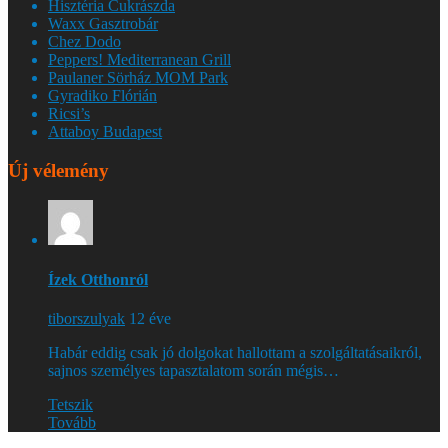
Hisztéria Cukrászda
Waxx Gasztrobár
Chez Dodo
Peppers! Mediterranean Grill
Paulaner Sörház MOM Park
Gyradiko Flórián
Ricsi’s
Attaboy Budapest
Új vélemény
Ízek Otthonról
tiborszulyak
12 éve
Habár eddig csak jó dolgokat hallottam a szolgáltatásaikról,
sajnos személyes tapasztalatom során mégis…
Tetszik
Tovább