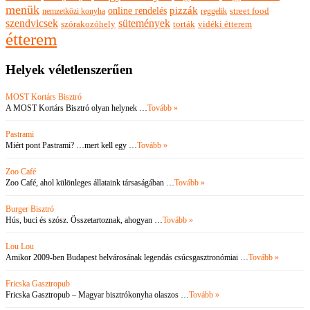
menük
pizzák
online rendelés
nemzetközi konyha
reggelik
street food
szendvicsek
sütemények
szórakozóhely
torták
vidéki étterem
étterem
Helyek véletlenszerűen
MOST Kortárs Bisztró
A MOST Kortárs Bisztró olyan helynek …
Tovább »
Pastrami
Miért pont Pastrami? …mert kell egy …
Tovább »
Zoo Café
Zoo Café, ahol különleges állataink társaságában …
Tovább »
Burger Bisztró
Hús, buci és szósz. Összetartoznak, ahogyan …
Tovább »
Lou Lou
Amikor 2009-ben Budapest belvárosának legendás csúcsgasztronómiai …
Tovább »
Fricska Gasztropub
Fricska Gasztropub – Magyar bisztrókonyha olaszos …
Tovább »