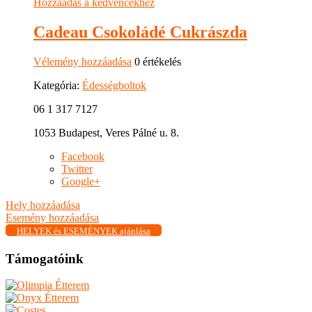
Hozzáadás a kedvencekhez
Cadeau Csokoládé Cukrászda
Vélemény hozzáadása
0 értékelés
Kategória:
Édességboltok
06 1 317 7127
1053 Budapest, Veres Pálné u. 8.
Facebook
Twitter
Google+
Hely hozzáadása
Esemény hozzáadása
HELYEK és ESEMÉNYEK ajánlása
Támogatóink