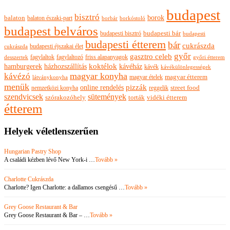
budapest
bisztró
borok
balaton
balaton északi-part
borkóstoló
borbár
budapest belváros
budapesti bisztró
budapesti bár
budapesti
budapesti étterem
bár
cukrászda
budapesti éjszakai élet
cukrászda
győr
gasztro celeb
fagylaltok
fagylaltozó
friss alapanyagok
győri étterem
desszertek
hamburgerek
koktélok
házhozszállítás
kávéház
kávék
kávékülönlegességek
magyar konyha
kávézó
magyar ételek
magyar étterem
látványkonyha
menük
pizzák
online rendelés
nemzetközi konyha
reggelik
street food
szendvicsek
sütemények
szórakozóhely
torták
vidéki étterem
étterem
Helyek véletlenszerűen
Hungarian Pastry Shop
A családi kézben lévő New York-i …
Tovább »
Charlotte Cukrászda
Charlotte? Igen Charlotte: a dallamos csengésű …
Tovább »
Grey Goose Restaurant & Bar
Grey Goose Restaurant & Bar – …
Tovább »