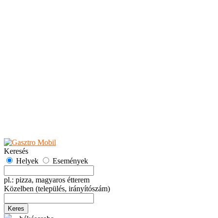
Teaházak
Tejbárok
Vendéglők
Események
Akciók
Fesztiválok
Kiállítások
Programok
Rendezvények
Ünnepek
Hely hozzáadása
Esemény hozzáadása
Ajánlás
Hirdetők részére
GYIK
Keresés
Helyek
Események
pl.: pizza, magyaros étterem
Közelben
(település, irányítószám)
Keres