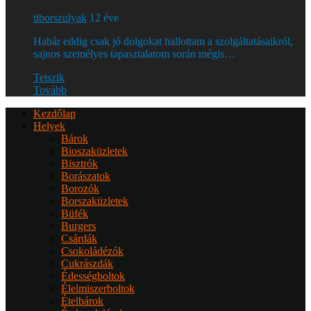
tiborszulyak
12 éve
Habár eddig csak jó dolgokat hallottam a szolgáltatásaikról,
sajnos személyes tapasztalatom során mégis…
Tetszik
Tovább
Kezdőlap
Helyek
Bárok
Bioszaküzletek
Bisztrók
Borászatok
Borozók
Borszaküzletek
Büfék
Burgers
Csárdák
Csokoládézók
Cukrászdák
Édességboltok
Élelmiszerboltok
Ételbárok