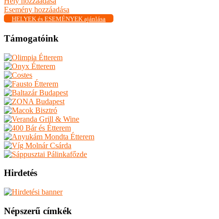
Hely hozzáadása
Esemény hozzáadása
HELYEK és ESEMÉNYEK ajánlása
Támogatóink
Hirdetés
Népszerű címkék