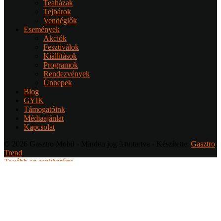
Teaházak
Tejbárok
Vendéglők
Események
Akciók
Fesztiválok
Kiállítások
Programok
Rendezvények
Ünnepek
Blog
GYIK
Támogatóink
Médiaajánlat
Kapcsolat
© 2026 Gasztro Mobil - Minden jog fenntartva - Készítette:
Gasztro
Trend
Tovább az eszköztárra
Bejelentkezés
Felhasználónév
Jelszó
Emlékezzen rám