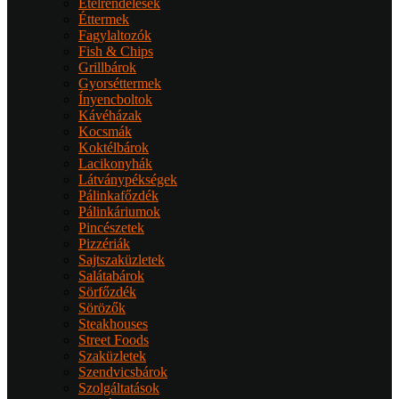
Ételrendelések
Éttermek
Fagylaltozók
Fish & Chips
Grillbárok
Gyorséttermek
Ínyencboltok
Kávéházak
Kocsmák
Koktélbárok
Lacikonyhák
Látványpékségek
Pálinkafőzdék
Pálinkáriumok
Pincészetek
Pizzériák
Sajtszaküzletek
Salátabárok
Sörfőzdék
Sörözők
Steakhouses
Street Foods
Szaküzletek
Szendvicsbárok
Szolgáltatások