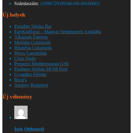
Számlaszám:
12096729-00346100-00100003
Új helyek
Paradise Shisha Bar
EgyKisHazai – Magyar élelmiszerek Angliába
Albapark Étterem
Melódia Cukrászda
Hisztéria Cukrászda
Waxx Gasztrobár
Chez Dodo
Peppers! Mediterranean Grill
Paulaner Sörház MOM Park
Gyradiko Flórián
Ricsi’s
Attaboy Budapest
Új vélemény
Ízek Otthonról