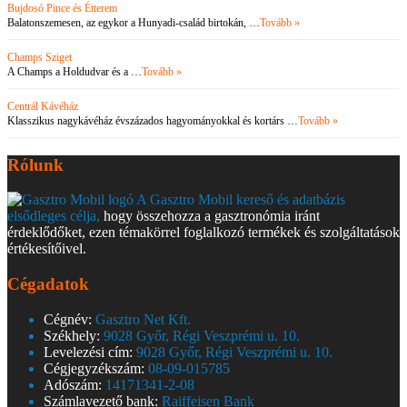
Bujdosó Pince és Étterem
Balatonszemesen, az egykor a Hunyadi-család birtokán, …
Tovább »
Champs Sziget
A Champs a Holdudvar és a …
Tovább »
Centrál Kávéház
Klasszikus nagykávéház évszázados hagyományokkal és kortárs …
Tovább »
Rólunk
A Gasztro Mobil kereső és adatbázis
elsődleges célja,
hogy összehozza a gasztronómia iránt
érdeklődőket, ezen témakörrel foglalkozó termékek és szolgáltatások
értékesítőivel.
Cégadatok
Cégnév:
Gasztro Net Kft.
Székhely:
9028 Győr, Régi Veszprémi u. 10.
Levelezési cím:
9028 Győr, Régi Veszprémi u. 10.
Cégjegyzékszám:
08-09-015785
Adószám:
14171341-2-08
Számlavezető bank:
Raiffeisen Bank