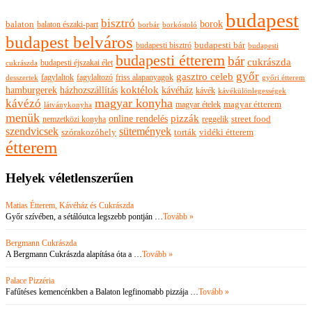
budapest
bisztró
borok
balaton
balaton északi-part
borkóstoló
borbár
budapest belváros
budapesti bisztró
budapesti bár
budapesti
budapesti étterem
bár
cukrászda
budapesti éjszakai élet
cukrászda
győr
gasztro celeb
fagylaltok
fagylaltozó
friss alapanyagok
győri étterem
desszertek
hamburgerek
koktélok
házhozszállítás
kávéház
kávék
kávékülönlegességek
magyar konyha
kávézó
magyar ételek
magyar étterem
látványkonyha
menük
pizzák
online rendelés
nemzetközi konyha
reggelik
street food
szendvicsek
sütemények
szórakozóhely
torták
vidéki étterem
étterem
Helyek véletlenszerűen
Matias Étterem, Kávéház és Cukrászda
Győr szívében, a sétálóutca legszebb pontján …
Tovább »
Bergmann Cukrászda
A Bergmann Cukrászda alapítása óta a …
Tovább »
Palace Pizzéria
Fafűtéses kemencénkben a Balaton legfinomabb pizzája …
Tovább »