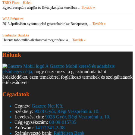
TRIO Pizza – Keleti
Egyedi receptúra alapján és látványkonyha keretében …
Tovább »
W35 Prémium
2013 áprilisában nyitottuk első gasztrobárunkat Budapesten, …
Tovább »
Starbucks Bazilika
Hetente több millió alkalommal megtörténik: a …
Tovább »
Rólunk
A Gasztro Mobil kereső és adatbázis
elsődleges célja,
hogy összehozza a gasztronómia iránt
érdeklődőket, ezen témakörrel foglalkozó termékek és szolgáltatások
értékesítőivel.
Cégadatok
Cégnév:
Gasztro Net Kft.
Székhely:
9028 Győr, Régi Veszprémi u. 10.
Levelezési cím:
9028 Győr, Régi Veszprémi u. 10.
Cégjegyzékszám:
08-09-015785
Adószám:
14171341-2-08
Számlavezető bank:
Raiffeisen Bank