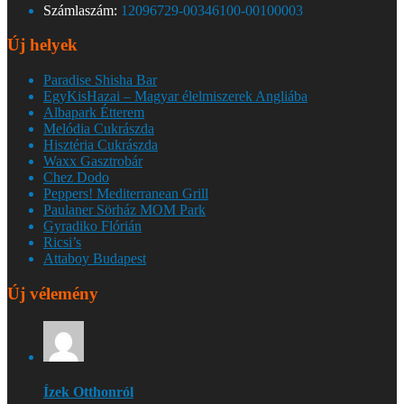
Számlaszám:
12096729-00346100-00100003
Új helyek
Paradise Shisha Bar
EgyKisHazai – Magyar élelmiszerek Angliába
Albapark Étterem
Melódia Cukrászda
Hisztéria Cukrászda
Waxx Gasztrobár
Chez Dodo
Peppers! Mediterranean Grill
Paulaner Sörház MOM Park
Gyradiko Flórián
Ricsi’s
Attaboy Budapest
Új vélemény
Ízek Otthonról