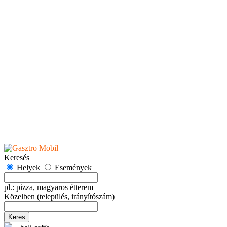
Teaházak
Tejbárok
Vendéglők
Események
Akciók
Fesztiválok
Kiállítások
Programok
Rendezvények
Ünnepek
Hely hozzáadása
Esemény hozzáadása
Ajánlás
Hirdetők részére
GYIK
Keresés
Helyek
Események
pl.: pizza, magyaros étterem
Közelben
(település, irányítószám)
Keres