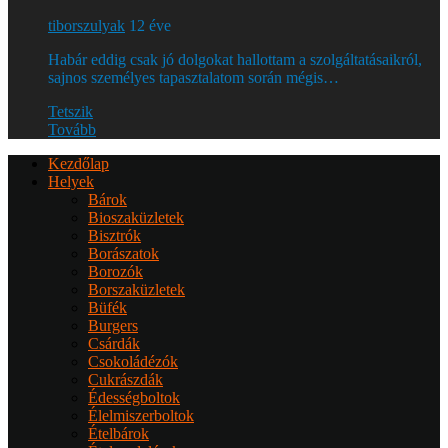
tiborszulyak
12 éve
Habár eddig csak jó dolgokat hallottam a szolgáltatásaikról,
sajnos személyes tapasztalatom során mégis…
Tetszik
Tovább
Kezdőlap
Helyek
Bárok
Bioszaküzletek
Bisztrók
Borászatok
Borozók
Borszaküzletek
Büfék
Burgers
Csárdák
Csokoládézók
Cukrászdák
Édességboltok
Élelmiszerboltok
Ételbárok