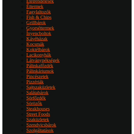
Ételrendelések
Éttermek
Fagylaltozók
Fish & Chips
Grillbárok
Gyorséttermek
Ínyencboltok
Kávéházak
Kocsmák
Koktélbárok
Lacikonyhák
Látványpékségek
Pálinkafőzdék
Pálinkáriumok
Pincészetek
Pizzériák
Sajtszaküzletek
Salátabárok
Sörfőzdék
Sörözők
Steakhouses
Street Foods
Szaküzletek
Szendvicsbárok
Szolgáltatások