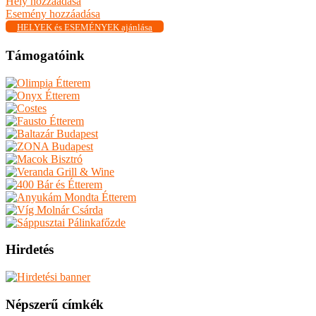
Hely hozzáadása
Esemény hozzáadása
HELYEK és ESEMÉNYEK ajánlása
Támogatóink
Hirdetés
Népszerű címkék