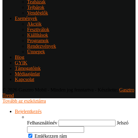
Teaházak
Tejbárok
Vendéglők
Események
Akciók
Fesztiválok
Kiállítások
Programok
Rendezvények
Ünnepek
Blog
GYIK
Támogatóink
Médiaajánlat
Kapcsolat
© 2026 Gasztro Mobil - Minden jog fenntartva - Készítette:
Gasztro
Trend
Tovább az eszköztárra
Bejelentkezés
Felhasználónév
Jelszó
Emlékezzen rám