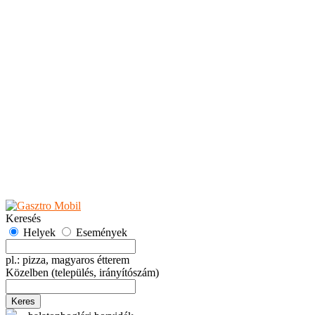
Teaházak
Tejbárok
Vendéglők
Események
Akciók
Fesztiválok
Kiállítások
Programok
Rendezvények
Ünnepek
Hely hozzáadása
Esemény hozzáadása
Ajánlás
Hirdetők részére
GYIK
Keresés
Helyek
Események
pl.: pizza, magyaros étterem
Közelben
(település, irányítószám)
Keres