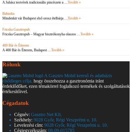
A Juhász testvérek tradicionális pincészete a …
Tovább »
Babuska
Mindenkit vár Budapest első orosz ételbárja …
Tovább »
Fricska Gasztropub
Fricska Gasztropub – Magyar bisztrókonyha olaszos …
Tovább »
400 Bár és Étterem
A 400 Bár és Étterem, Budapest …
Tovább »
Rólunk
A Gasztro Mobil kereső és adatbázis
elsődleges célja,
hogy összehozza a gasztronómia iránt
érdeklődőket, ezen témakörrel foglalkozó termékek és szolgáltatások
értékesítőivel.
Cégadatok
Cégnév:
Gasztro Net Kft.
Székhely:
9028 Győr, Régi Veszprémi u. 10.
Levelezési cím:
9028 Győr, Régi Veszprémi u. 10.
Cégjegyzékszám:
08-09-015785