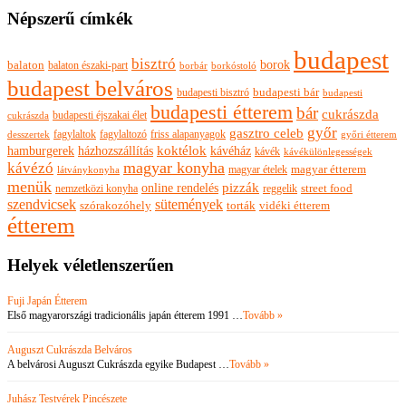
Népszerű címkék
budapest
bisztró
borok
balaton
balaton északi-part
borkóstoló
borbár
budapest belváros
budapesti bisztró
budapesti bár
budapesti
budapesti étterem
bár
cukrászda
budapesti éjszakai élet
cukrászda
győr
gasztro celeb
fagylaltok
fagylaltozó
friss alapanyagok
győri étterem
desszertek
hamburgerek
koktélok
házhozszállítás
kávéház
kávék
kávékülönlegességek
magyar konyha
kávézó
magyar ételek
magyar étterem
látványkonyha
menük
pizzák
online rendelés
nemzetközi konyha
reggelik
street food
szendvicsek
sütemények
szórakozóhely
torták
vidéki étterem
étterem
Helyek véletlenszerűen
Fuji Japán Étterem
Első magyarországi tradicionális japán étterem 1991 …
Tovább »
Auguszt Cukrászda Belváros
A belvárosi Auguszt Cukrászda egyike Budapest …
Tovább »
Juhász Testvérek Pincészete