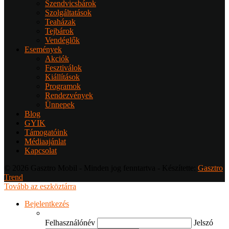
Szendvicsbárok
Szolgáltatások
Teaházak
Tejbárok
Vendéglők
Események
Akciók
Fesztiválok
Kiállítások
Programok
Rendezvények
Ünnepek
Blog
GYIK
Támogatóink
Médiaajánlat
Kapcsolat
© 2026 Gasztro Mobil - Minden jog fenntartva - Készítette:
Gasztro
Trend
Tovább az eszköztárra
Bejelentkezés
Felhasználónév
Jelszó