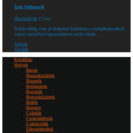
Ízek Otthonról
tiborszulyak
12 éve
Habár eddig csak jó dolgokat hallottam a szolgáltatásaikról,
sajnos személyes tapasztalatom során mégis…
Tetszik
Tovább
Kezdőlap
Helyek
Bárok
Bioszaküzletek
Bisztrók
Borászatok
Borozók
Borszaküzletek
Büfék
Burgers
Csárdák
Csokoládézók
Cukrászdák
Édességboltok