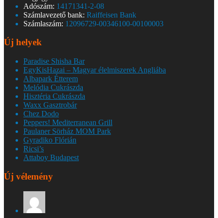
Adószám:
14171341-2-08
Számlavezető bank:
Raiffeisen Bank
Számlaszám:
12096729-00346100-00100003
Új helyek
Paradise Shisha Bar
EgyKisHazai – Magyar élelmiszerek Angliába
Albapark Étterem
Melódia Cukrászda
Hisztéria Cukrászda
Waxx Gasztrobár
Chez Dodo
Peppers! Mediterranean Grill
Paulaner Sörház MOM Park
Gyradiko Flórián
Ricsi’s
Attaboy Budapest
Új vélemény