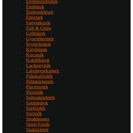
Élelmiszerboltok
Ételbárok
Ételrendelések
Éttermek
Fagylaltozók
Fish & Chips
Grillbárok
Gyorséttermek
Ínyencboltok
Kávéházak
Kocsmák
Koktélbárok
Lacikonyhák
Látványpékségek
Pálinkafőzdék
Pálinkáriumok
Pincészetek
Pizzériák
Sajtszaküzletek
Salátabárok
Sörfőzdék
Sörözők
Steakhouses
Street Foods
Szaküzletek