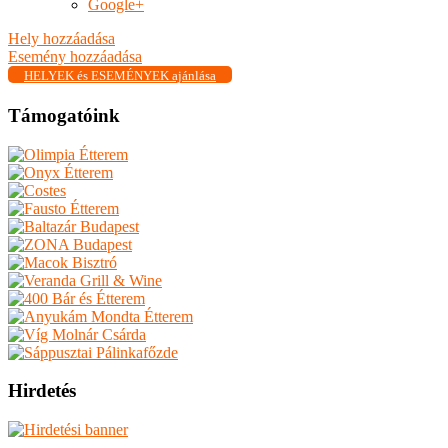
Google+
Hely hozzáadása
Esemény hozzáadása
HELYEK és ESEMÉNYEK ajánlása
Támogatóink
Hirdetés