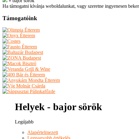
»
bajor sörök
Ha támogatni kívánja weboldalunkat, vagy szeretne ingyenesen beker
Támogatóink
Helyek - bajor sörök
Legújabb
Alapértelmezett
Legnagyobb értékelés