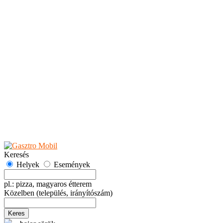
Teaházak
Tejbárok
Vendéglők
Események
Akciók
Fesztiválok
Kiállítások
Programok
Rendezvények
Ünnepek
Hely hozzáadása
Esemény hozzáadása
Ajánlás
Hirdetők részére
GYIK
Keresés
Helyek
Események
pl.: pizza, magyaros étterem
Közelben
(település, irányítószám)
Keres