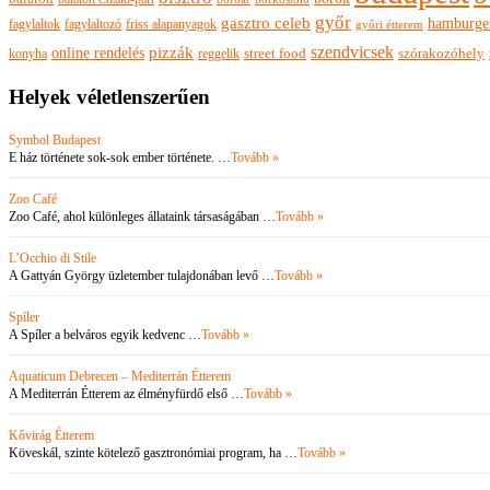
győr
gasztro celeb
hamburge
fagylaltok
fagylaltozó
friss alapanyagok
győri étterem
szendvicsek
pizzák
online rendelés
szórakozóhely
konyha
reggelik
street food
Helyek véletlenszerűen
Symbol Budapest
E ház története sok-sok ember története. …
Tovább »
Zoo Café
Zoo Café, ahol különleges állataink társaságában …
Tovább »
L’Occhio di Stile
A Gattyán György üzletember tulajdonában levő …
Tovább »
Spíler
A Spíler a belváros egyik kedvenc …
Tovább »
Aquaticum Debrecen – Mediterrán Étterem
A Mediterrán Étterem az élményfürdő első …
Tovább »
Kővirág Étterem
Köveskál, szinte kötelező gasztronómiai program, ha …
Tovább »