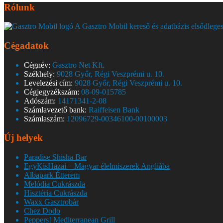
Rólunk
A Gasztro Mobil kereső és adatbázis elsődleges
Cégadatok
Cégnév:
Gasztro Net Kft.
Székhely:
9028 Győr, Régi Veszprémi u. 10.
Levelezési cím:
9028 Győr, Régi Veszprémi u. 10.
Cégjegyzékszám:
08-09-015785
Adószám:
14171341-2-08
Számlavezető bank:
Raiffeisen Bank
Számlaszám:
12096729-00346100-00100003
Új helyek
Paradise Shisha Bar
EgyKisHazai – Magyar élelmiszerek Angliába
Albapark Étterem
Melódia Cukrászda
Hisztéria Cukrászda
Waxx Gasztrobár
Chez Dodo
Peppers! Mediterranean Grill