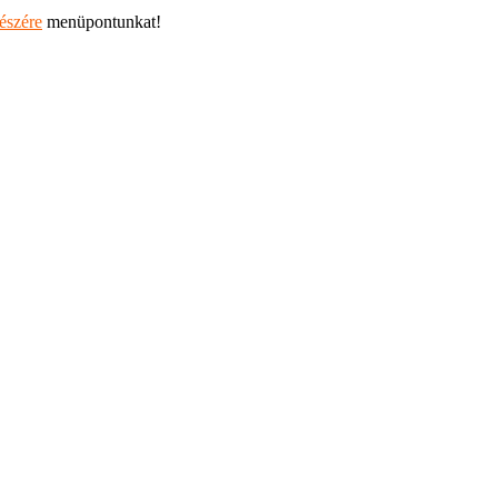
részére
menüpontunkat!