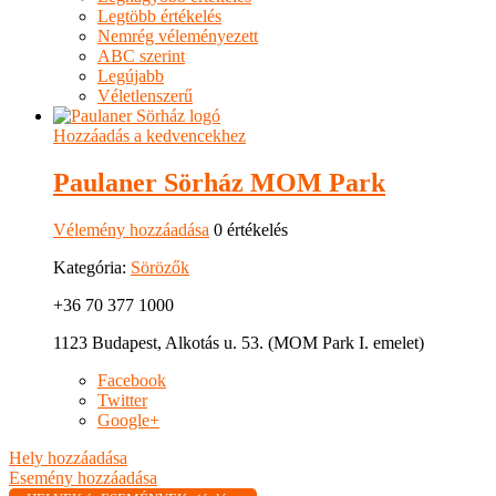
Legtöbb értékelés
Nemrég véleményezett
ABC szerint
Legújabb
Véletlenszerű
Hozzáadás a kedvencekhez
Paulaner Sörház MOM Park
Vélemény hozzáadása
0 értékelés
Kategória:
Sörözők
+36 70 377 1000
1123 Budapest, Alkotás u. 53. (MOM Park I. emelet)
Facebook
Twitter
Google+
Hely hozzáadása
Esemény hozzáadása