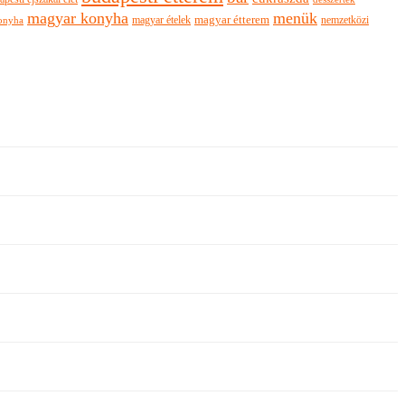
magyar konyha
menük
magyar ételek
magyar étterem
nemzetközi
onyha