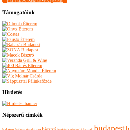
HELYEK és ESEMÉNYEK ajánlása
Támogatóink
Hirdetés
Népszerű címkék
budapest
b
bisztró
borok
balaton
balaton északi-part
borkóstoló
borbár