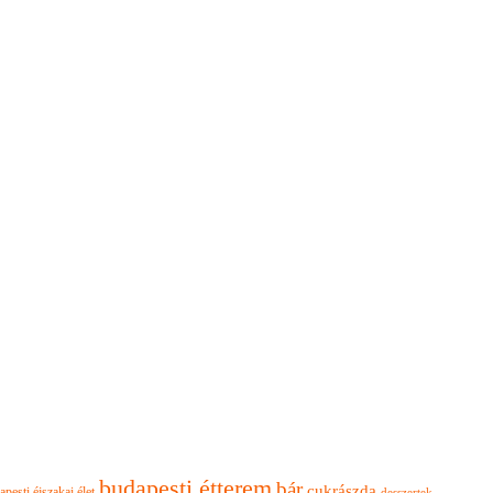
budapesti étterem
bár
cukrászda
apesti éjszakai élet
desszertek