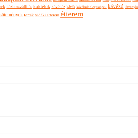
kávézó
rek
koktélok
házhozszállítás
kávéház
kávék
látványk
kávékülönlegességek
étterem
sütemények
torták
vidéki étterem