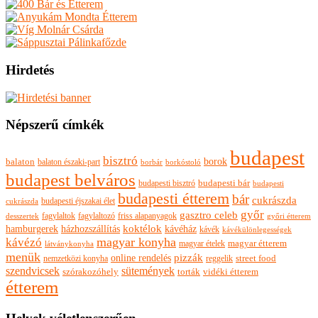
Hirdetés
Népszerű címkék
budapest
bisztró
borok
balaton
balaton északi-part
borkóstoló
borbár
budapest belváros
budapesti bisztró
budapesti bár
budapesti
budapesti étterem
bár
cukrászda
budapesti éjszakai élet
cukrászda
győr
gasztro celeb
fagylaltok
fagylaltozó
friss alapanyagok
győri étterem
desszertek
hamburgerek
koktélok
házhozszállítás
kávéház
kávék
kávékülönlegességek
magyar konyha
kávézó
magyar ételek
magyar étterem
látványkonyha
menük
pizzák
online rendelés
nemzetközi konyha
reggelik
street food
szendvicsek
sütemények
szórakozóhely
torták
vidéki étterem
étterem