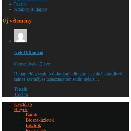
Ricsi’s
Attaboy Budapest
Új vélemény
Ízek Otthonról
tiborszulyak
12 éve
Habár eddig csak jó dolgokat hallottam a szolgáltatásaikról,
sajnos személyes tapasztalatom során mégis…
Tetszik
Tovább
Kezdőlap
Helyek
Bárok
Bioszaküzletek
Bisztrók
Borászatok