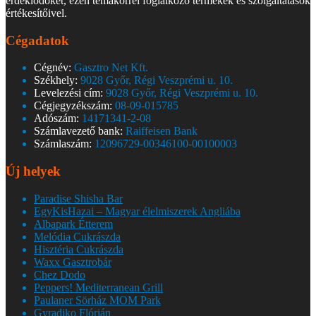
érdeklődőket, ezen témakörrel foglalkozó termékek és szolgáltatások
értékesítőivel.
Cégadatok
Cégnév:
Gasztro Net Kft.
Székhely:
9028 Győr, Régi Veszprémi u. 10.
Levelezési cím:
9028 Győr, Régi Veszprémi u. 10.
Cégjegyzékszám:
08-09-015785
Adószám:
14171341-2-08
Számlavezető bank:
Raiffeisen Bank
Számlaszám:
12096729-00346100-00100003
Új helyek
Paradise Shisha Bar
EgyKisHazai – Magyar élelmiszerek Angliába
Albapark Étterem
Melódia Cukrászda
Hisztéria Cukrászda
Waxx Gasztrobár
Chez Dodo
Peppers! Mediterranean Grill
Paulaner Sörház MOM Park
Gyradiko Flórián