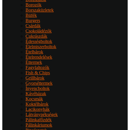
Borozók
Borszaküzletek
Büfék
Burgers
Csárdák
Csokoládézók
Cukrászdák
Édességboltok
Élelmiszerboltok
Ételbárok
Ételrendelések
Éttermek
Fagylaltozók
Fish & Chips
Grillbárok
Gyorséttermek
Ínyencboltok
Kávéházak
Kocsmák
Koktélbárok
Lacikonyhák
Látványpékségek
Pálinkafőzdék
Pálinkáriumok