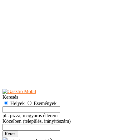
Teaházak
Tejbárok
Vendéglők
Események
Akciók
Fesztiválok
Kiállítások
Programok
Rendezvények
Ünnepek
Hely hozzáadása
Esemény hozzáadása
Ajánlás
Hirdetők részére
GYIK
Keresés
Helyek
Események
pl.: pizza, magyaros étterem
Közelben
(település, irányítószám)
Keres