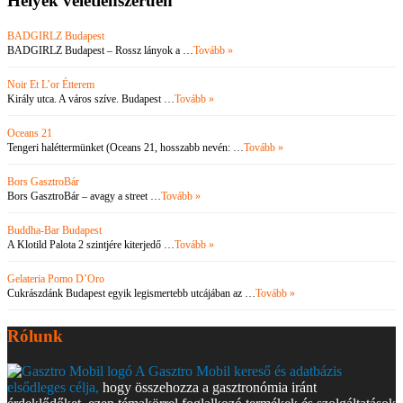
Helyek véletlenszerűen
BADGIRLZ Budapest
BADGIRLZ Budapest – Rossz lányok a …
Tovább »
Noir Et L’or Étterem
Király utca. A város szíve. Budapest …
Tovább »
Oceans 21
Tengeri haléttermünket (Oceans 21, hosszabb nevén: …
Tovább »
Bors GasztroBár
Bors GasztroBár – avagy a street …
Tovább »
Buddha-Bar Budapest
A Klotild Palota 2 szintjére kiterjedő …
Tovább »
Gelateria Pomo D’Oro
Cukrászdánk Budapest egyik legismertebb utcájában az …
Tovább »
Rólunk
A Gasztro Mobil kereső és adatbázis
elsődleges célja,
hogy összehozza a gasztronómia iránt