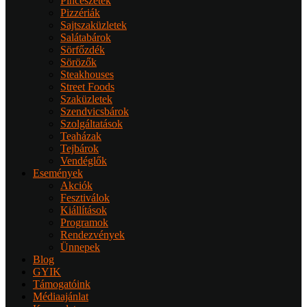
Pincészetek
Pizzériák
Sajtszaküzletek
Salátabárok
Sörfőzdék
Sörözők
Steakhouses
Street Foods
Szaküzletek
Szendvicsbárok
Szolgáltatások
Teaházak
Tejbárok
Vendéglők
Események
Akciók
Fesztiválok
Kiállítások
Programok
Rendezvények
Ünnepek
Blog
GYIK
Támogatóink
Médiaajánlat