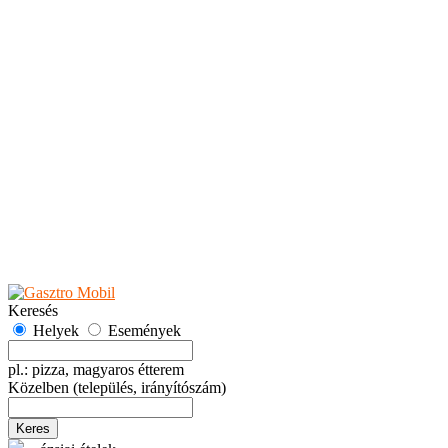
Teaházak
Tejbárok
Vendéglők
Események
Akciók
Fesztiválok
Kiállítások
Programok
Rendezvények
Ünnepek
Hely hozzáadása
Esemény hozzáadása
Ajánlás
Hirdetők részére
GYIK
Keresés
Helyek
Események
pl.: pizza, magyaros étterem
Közelben
(település, irányítószám)
Keres