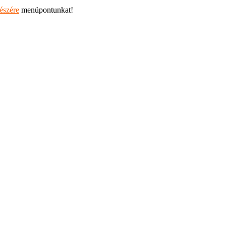
részére
menüpontunkat!