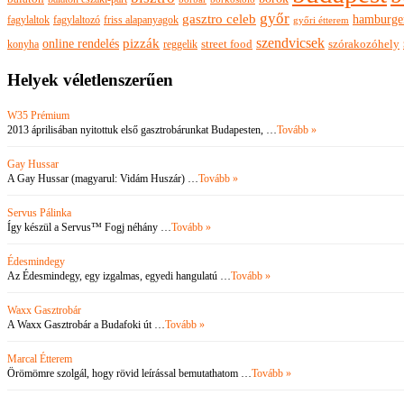
győr
gasztro celeb
hamburge
fagylaltok
fagylaltozó
friss alapanyagok
győri étterem
szendvicsek
pizzák
online rendelés
szórakozóhely
konyha
reggelik
street food
Helyek véletlenszerűen
W35 Prémium
2013 áprilisában nyitottuk első gasztrobárunkat Budapesten, …
Tovább »
Gay Hussar
A Gay Hussar (magyarul: Vidám Huszár) …
Tovább »
Servus Pálinka
Így készül a Servus™ Fogj néhány …
Tovább »
Édesmindegy
Az Édesmindegy, egy izgalmas, egyedi hangulatú …
Tovább »
Waxx Gasztrobár
A Waxx Gasztrobár a Budafoki út …
Tovább »
Marcal Étterem
Örömömre szolgál, hogy rövid leírással bemutathatom …
Tovább »