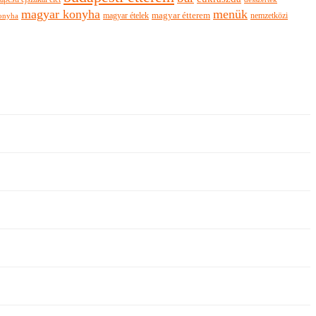
magyar konyha
menük
magyar ételek
magyar étterem
nemzetközi
onyha