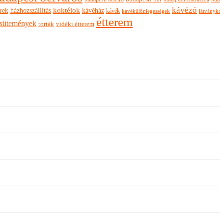
kávézó
rek
koktélok
házhozszállítás
kávéház
kávék
látványk
kávékülönlegességek
étterem
sütemények
torták
vidéki étterem