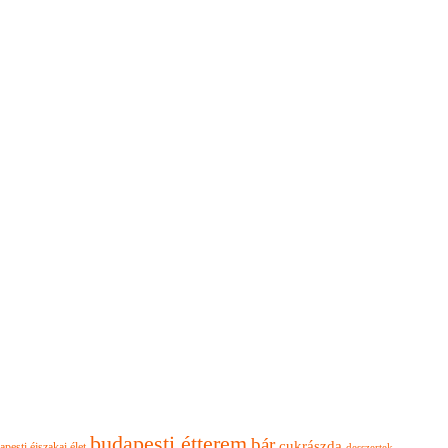
budapesti étterem
bár
cukrászda
apesti éjszakai élet
desszertek