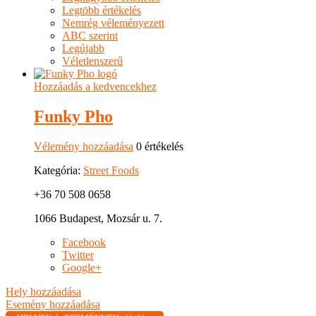
Legtöbb értékelés
Nemrég véleményezett
ABC szerint
Legújabb
Véletlenszerű
Hozzáadás a kedvencekhez
Funky Pho
Vélemény hozzáadása
0 értékelés
Kategória:
Street Foods
+36 70 508 0658
1066 Budapest, Mozsár u. 7.
Facebook
Twitter
Google+
Hely hozzáadása
Esemény hozzáadása