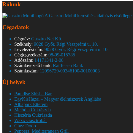
Rólunk
A Gasztro Mobil kereső és adatbázis elsődleges
Cégadatok
Cégnév:
Gasztro Net Kft.
Székhely:
9028 Győr, Régi Veszprémi u. 10.
Levelezési cím:
9028 Győr, Régi Veszprémi u. 10.
Cégjegyzékszám:
08-09-015785
Adószám:
14171341-2-08
Számlavezető bank:
Raiffeisen Bank
Számlaszám:
12096729-00346100-00100003
Új helyek
Paradise Shisha Bar
EgyKisHazai – Magyar élelmiszerek Angliába
Albapark Étterem
Melódia Cukrászda
Hisztéria Cukrászda
Waxx Gasztrobár
Chez Dodo
Peppers! Mediterranean Grill