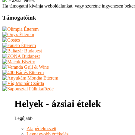
»
ázsiai ételek
Ha támogatni kívánja weboldalunkat, vagy szeretne ingyenesen beker
Támogatóink
Helyek - ázsiai ételek
Legújabb
Alapértelmezett
Legnagyobb értékelés