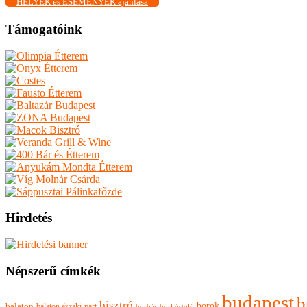
HELYEK és ESEMÉNYEK ajánlása
Támogatóink
Hirdetés
Népszerű címkék
budapest
b
bisztró
borok
balaton
balaton északi-part
borkóstoló
borbár