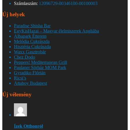
Számlaszám:
12096729-00346100-00100003
Új helyek
Paradise Shisha Bar
EgyKisHazai – Magyar élelmiszerek Angliába
Albapark Étterem
Melódia Cukrászda
Hisztéria Cukrászda
Waxx Gasztrobár
Chez Dodo
Peppers! Mediterranean Grill
Paulaner Sörház MOM Park
Gyradiko Flórián
Ricsi’s
Attaboy Budapest
Új vélemény
Ízek Otthonról