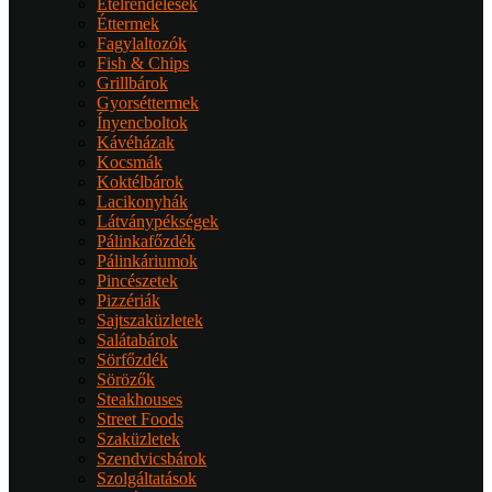
Ételrendelések
Éttermek
Fagylaltozók
Fish & Chips
Grillbárok
Gyorséttermek
Ínyencboltok
Kávéházak
Kocsmák
Koktélbárok
Lacikonyhák
Látványpékségek
Pálinkafőzdék
Pálinkáriumok
Pincészetek
Pizzériák
Sajtszaküzletek
Salátabárok
Sörfőzdék
Sörözők
Steakhouses
Street Foods
Szaküzletek
Szendvicsbárok
Szolgáltatások