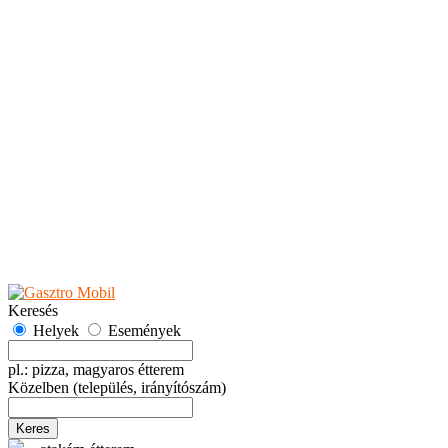
Teaházak
Tejbárok
Vendéglők
Események
Akciók
Fesztiválok
Kiállítások
Programok
Rendezvények
Ünnepek
Hely hozzáadása
Esemény hozzáadása
Ajánlás
Hirdetők részére
GYIK
Keresés
Helyek
Események
pl.: pizza, magyaros étterem
Közelben
(település, irányítószám)
Keres