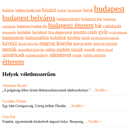
budapest
bisztró
borok
balaton
balaton északi-part
borkóstoló
borbár
budapest belváros
budapesti bisztró
budapesti bár
budapesti
budapesti étterem
bár
cukrászda
budapesti éjszakai élet
cukrászda
győr
gasztro celeb
fagylaltok
fagylaltozó
friss alapanyagok
győri étterem
desszertek
hamburgerek
koktélok
házhozszállítás
kávéház
kávék
kávékülönlegességek
magyar konyha
kávézó
magyar ételek
magyar étterem
látványkonyha
menük
pizzák
online rendelés
nemzetközi konyha
reggelik
street food
szendvicsek
sütemények
szórakozóhely
torták
vidéki étterem
étterem
Helyek véletlenszerűen
Almárium Bisztró
„A polgárság féltve őrzött élelmiszerkincseinek tálalószekrénye.” …
Tovább »
Gyradiko Flórián
Egy falat Görögország. Görög ételbár Óbudán. …
Tovább »
Yolo Pub
Fiatalok, egyetemisták közkedvelt alapozó helye. Beerpong, …
Tovább »