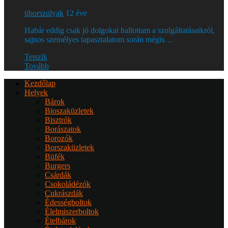
tiborszulyak
12 éve
Habár eddig csak jó dolgokat hallottam a szolgáltatásaikról,
sajnos személyes tapasztalatom során mégis…
Tetszik
Tovább
Kezdőlap
Helyek
Bárok
Bioszaküzletek
Bisztrók
Borászatok
Borozók
Borszaküzletek
Büfék
Burgers
Csárdák
Csokoládézók
Cukrászdák
Édességboltok
Élelmiszerboltok
Ételbárok