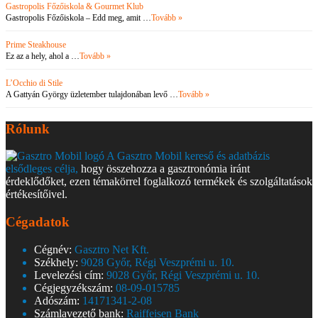
Gastropolis Főzőiskola & Gourmet Klub
Gastropolis Főzőiskola – Edd meg, amit …
Tovább »
Prime Steakhouse
Ez az a hely, ahol a …
Tovább »
L’Occhio di Stile
A Gattyán György üzletember tulajdonában levő …
Tovább »
Rólunk
A Gasztro Mobil kereső és adatbázis
elsődleges célja,
hogy összehozza a gasztronómia iránt
érdeklődőket, ezen témakörrel foglalkozó termékek és szolgáltatások
értékesítőivel.
Cégadatok
Cégnév:
Gasztro Net Kft.
Székhely:
9028 Győr, Régi Veszprémi u. 10.
Levelezési cím:
9028 Győr, Régi Veszprémi u. 10.
Cégjegyzékszám:
08-09-015785
Adószám:
14171341-2-08
Számlavezető bank:
Raiffeisen Bank