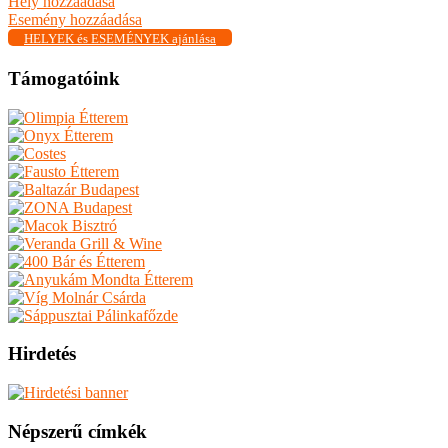
Hely hozzáadása
Esemény hozzáadása
HELYEK és ESEMÉNYEK ajánlása
Támogatóink
Hirdetés
Népszerű címkék