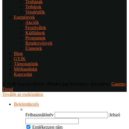
Teaházak
Tejbárok
Vendéglők
Események
Akciók
Fesztiválok
Kiállítások
Programok
Rendezvények
Ünnepek
Blog
GYIK
Támogatóink
Médiaajánlat
Kapcsolat
© 2026 Gasztro Mobil - Minden jog fenntartva - Készítette:
Gasztro
Trend
Tovább az eszköztárra
Bejelentkezés
Felhasználónév
Jelszó
Emlékezzen rám