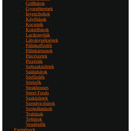
Grillbárok
Gyorséttermek
Ínyencboltok
Kávéházak
Kocsmák
Koktélbárok
Lacikonyhák
Látványpékségek
Pálinkafőzdék
Pálinkáriumok
Pincészetek
Pizzériák
Sajtszaküzletek
Salátabárok
Sörfőzdék
Sörözők
Steakhouses
Street Foods
Szaküzletek
Szendvicsbárok
Szolgáltatások
Teaházak
Tejbárok
Vendéglők
Események