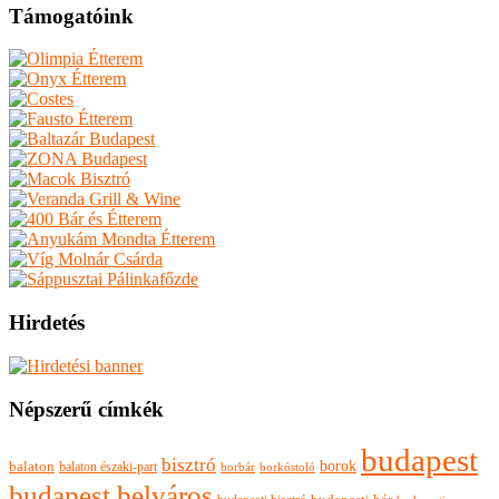
Támogatóink
Hirdetés
Népszerű címkék
budapest
bisztró
borok
balaton
balaton északi-part
borkóstoló
borbár
budapest belváros