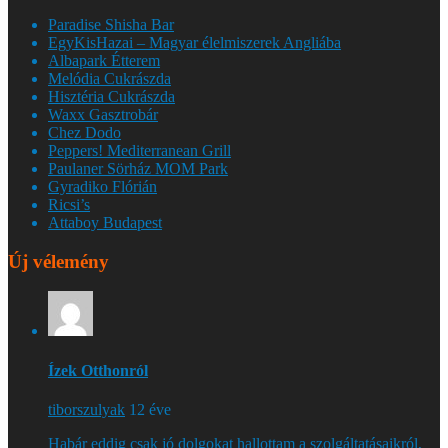
Paradise Shisha Bar
EgyKisHazai – Magyar élelmiszerek Angliába
Albapark Étterem
Melódia Cukrászda
Hisztéria Cukrászda
Waxx Gasztrobár
Chez Dodo
Peppers! Mediterranean Grill
Paulaner Sörház MOM Park
Gyradiko Flórián
Ricsi’s
Attaboy Budapest
Új vélemény
Ízek Otthonról
tiborszulyak
12 éve
Habár eddig csak jó dolgokat hallottam a szolgáltatásaikról,