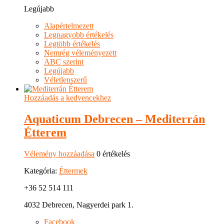
Legújabb
Alapértelmezett
Legnagyobb értékelés
Legtöbb értékelés
Nemrég véleményezett
ABC szerint
Legújabb
Véletlenszerű
Hozzáadás a kedvencekhez
Aquaticum Debrecen – Mediterrán
Étterem
Vélemény hozzáadása
0 értékelés
Kategória:
Éttermek
+36 52 514 111
4032 Debrecen, Nagyerdei park 1.
Facebook