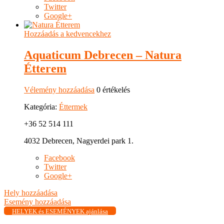
Twitter
Google+
Hozzáadás a kedvencekhez
Aquaticum Debrecen – Natura
Étterem
Vélemény hozzáadása
0 értékelés
Kategória:
Éttermek
+36 52 514 111
4032 Debrecen, Nagyerdei park 1.
Facebook
Twitter
Google+
Hely hozzáadása
Esemény hozzáadása
HELYEK és ESEMÉNYEK ajánlása