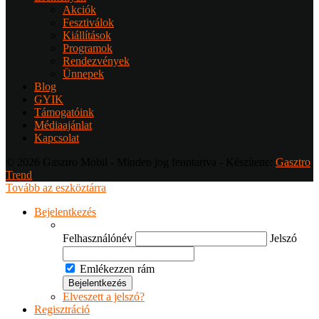
Akciók
Fesztiválok
Kiállítások
Programok
Rendezvények
Ünnepek
Blog
GYIK
Támogatóink
Médiaajánlat
Kapcsolat
© 2026 Gasztro Mobil - Minden jog fenntartva - Készítette:
Gasztro
Trend
Tovább az eszköztárra
Bejelentkezés
Felhasználónév
Jelszó
Emlékezzen rám
Elveszett a jelszó?
Regisztráció