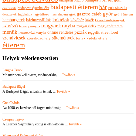
budapesti bisztró
budapesti bár
budapesti
budapesti étterem
bár
cukrászda
budapesti éjszakai élet
cukrászda
győr
gasztro celeb
fagylaltok
fagylaltozó
friss alapanyagok
győri étterem
desszertek
hamburgerek
koktélok
házhozszállítás
kávéház
kávék
kávékülönlegességek
magyar konyha
kávézó
magyar ételek
magyar étterem
látványkonyha
menük
pizzák
online rendelés
nemzetközi konyha
reggelik
street food
szendvicsek
sütemények
szórakozóhely
torták
vidéki étterem
étterem
Helyek véletlenszerűen
Langos Truck
Ma már nem kell piacra, vidámparkba, …
Tovább »
Budapest Bägel
A Budapest Bägel, a Kálvin térnél, …
Tovább »
Gizi Csárda
Az 1990-es kezdetektől fogva mind máig …
Tovább »
Cserpes Tejivó
A Cserpes Sajtműhely eddig is elhivatottan …
Tovább »
Mannatural Ételmanufaktúra