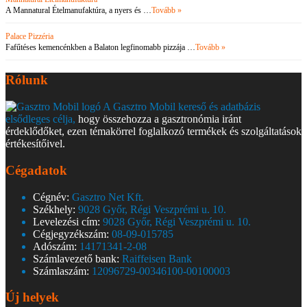
A Mannatural Ételmanufaktúra, a nyers és …
Tovább »
Palace Pizzéria
Fafűtéses kemencénkben a Balaton legfinomabb pizzája …
Tovább »
Rólunk
A Gasztro Mobil kereső és adatbázis
elsődleges célja,
hogy összehozza a gasztronómia iránt
érdeklődőket, ezen témakörrel foglalkozó termékek és szolgáltatások
értékesítőivel.
Cégadatok
Cégnév:
Gasztro Net Kft.
Székhely:
9028 Győr, Régi Veszprémi u. 10.
Levelezési cím:
9028 Győr, Régi Veszprémi u. 10.
Cégjegyzékszám:
08-09-015785
Adószám:
14171341-2-08
Számlavezető bank:
Raiffeisen Bank
Számlaszám:
12096729-00346100-00100003
Új helyek