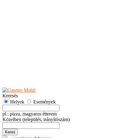
Teaházak
Tejbárok
Vendéglők
Események
Akciók
Fesztiválok
Kiállítások
Programok
Rendezvények
Ünnepek
Hely hozzáadása
Esemény hozzáadása
Ajánlás
Hirdetők részére
GYIK
Keresés
Helyek
Események
pl.: pizza, magyaros étterem
Közelben
(település, irányítószám)
Keres