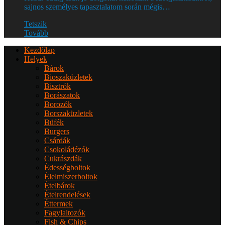
sajnos személyes tapasztalatom során mégis…
Tetszik
Tovább
Kezdőlap
Helyek
Bárok
Bioszaküzletek
Bisztrók
Borászatok
Borozók
Borszaküzletek
Büfék
Burgers
Csárdák
Csokoládézók
Cukrászdák
Édességboltok
Élelmiszerboltok
Ételbárok
Ételrendelések
Éttermek
Fagylaltozók
Fish & Chips