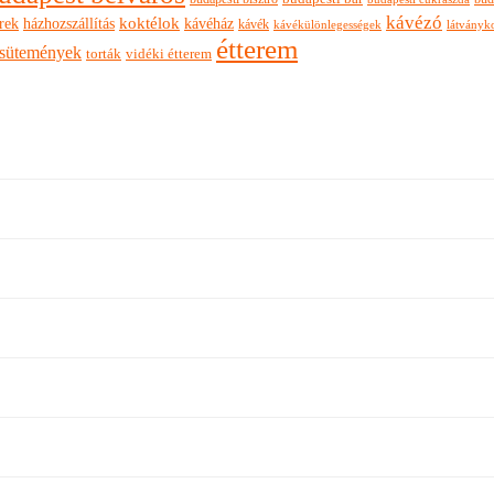
kávézó
rek
koktélok
házhozszállítás
kávéház
kávék
látványk
kávékülönlegességek
étterem
sütemények
torták
vidéki étterem