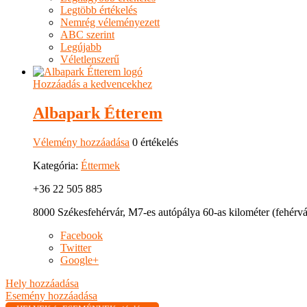
Legtöbb értékelés
Nemrég véleményezett
ABC szerint
Legújabb
Véletlenszerű
Hozzáadás a kedvencekhez
Albapark Étterem
Vélemény hozzáadása
0 értékelés
Kategória:
Éttermek
+36 22 505 885
8000 Székesfehérvár, M7-es autópálya 60-as kilométer (fehérvá
Facebook
Twitter
Google+
Hely hozzáadása
Esemény hozzáadása