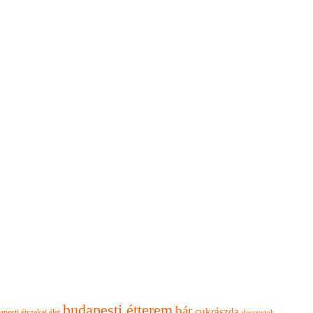
budapesti étterem
bár
cukrászda
apesti éjszakai élet
desszertek