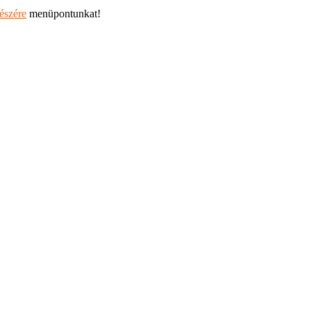
részére
menüpontunkat!