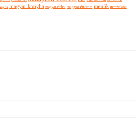
magyar konyha
menük
magyar ételek
magyar étterem
nemzetközi
onyha