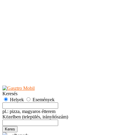
Teaházak
Tejbárok
Vendéglők
Események
Akciók
Fesztiválok
Kiállítások
Programok
Rendezvények
Ünnepek
Hely hozzáadása
Esemény hozzáadása
Ajánlás
Hirdetők részére
GYIK
Keresés
Helyek
Események
pl.: pizza, magyaros étterem
Közelben
(település, irányítószám)
Keres