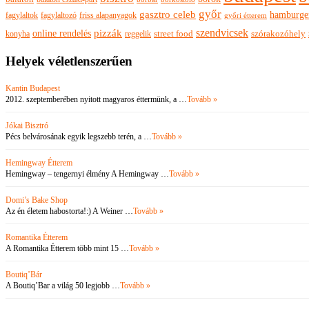
győr
gasztro celeb
hamburge
fagylaltok
fagylaltozó
friss alapanyagok
győri étterem
szendvicsek
pizzák
online rendelés
szórakozóhely
konyha
reggelik
street food
Helyek véletlenszerűen
Kantin Budapest
2012. szeptemberében nyitott magyaros éttermünk, a …
Tovább »
Jókai Bisztró
Pécs belvárosának egyik legszebb terén, a …
Tovább »
Hemingway Étterem
Hemingway – tengernyi élmény A Hemingway …
Tovább »
Domi’s Bake Shop
Az én életem habostorta!:) A Weiner …
Tovább »
Romantika Étterem
A Romantika Étterem több mint 15 …
Tovább »
Boutiq’Bár
A Boutiq’Bar a világ 50 legjobb …
Tovább »