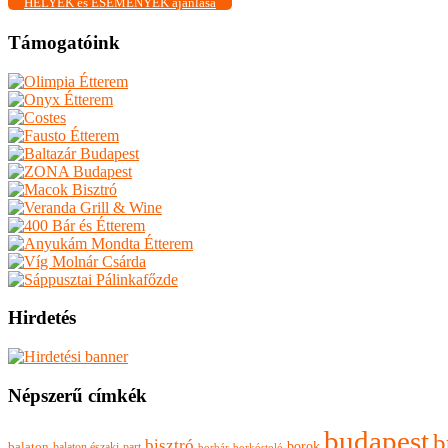
HELYEK és ESEMÉNYEK ajánlása
Támogatóink
Hirdetés
Népszerű címkék
budapest
b
bisztró
borok
balaton
balaton északi-part
borkóstoló
borbár