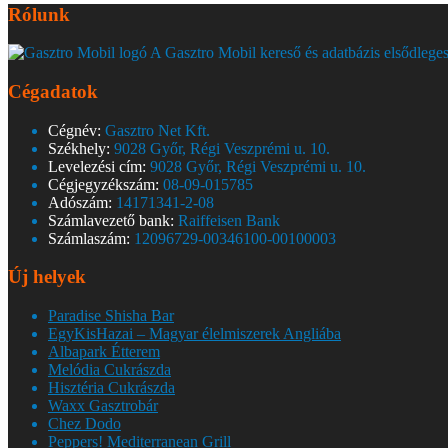
Rólunk
A Gasztro Mobil kereső és adatbázis elsődleges
Cégadatok
Cégnév:
Gasztro Net Kft.
Székhely:
9028 Győr, Régi Veszprémi u. 10.
Levelezési cím:
9028 Győr, Régi Veszprémi u. 10.
Cégjegyzékszám:
08-09-015785
Adószám:
14171341-2-08
Számlavezető bank:
Raiffeisen Bank
Számlaszám:
12096729-00346100-00100003
Új helyek
Paradise Shisha Bar
EgyKisHazai – Magyar élelmiszerek Angliába
Albapark Étterem
Melódia Cukrászda
Hisztéria Cukrászda
Waxx Gasztrobár
Chez Dodo
Peppers! Mediterranean Grill