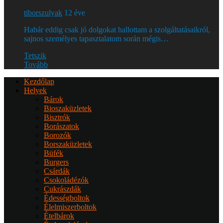
tiborszulyak
12 éve
Habár eddig csak jó dolgokat hallottam a szolgáltatásaikról,
sajnos személyes tapasztalatom során mégis…
Tetszik
Tovább
Kezdőlap
Helyek
Bárok
Bioszaküzletek
Bisztrók
Borászatok
Borozók
Borszaküzletek
Büfék
Burgers
Csárdák
Csokoládézók
Cukrászdák
Édességboltok
Élelmiszerboltok
Ételbárok