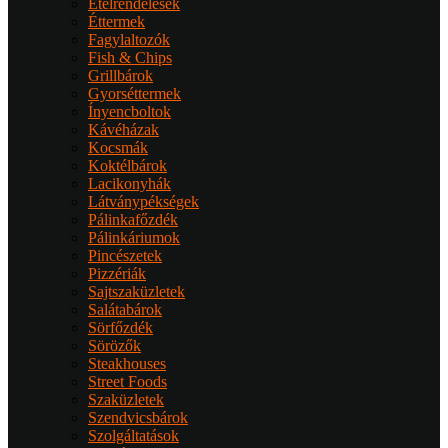
Ételrendelések
Éttermek
Fagylaltozók
Fish & Chips
Grillbárok
Gyorséttermek
Ínyencboltok
Kávéházak
Kocsmák
Koktélbárok
Lacikonyhák
Látványpékségek
Pálinkafőzdék
Pálinkáriumok
Pincészetek
Pizzériák
Sajtszaküzletek
Salátabárok
Sörfőzdék
Sörözők
Steakhouses
Street Foods
Szaküzletek
Szendvicsbárok
Szolgáltatások