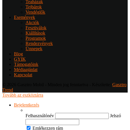
Teaházak
Tejbárok
Vendéglők
Események
Akciók
Fesztiválok
Kiállítások
Programok
Rendezvények
Ünnepek
Blog
GYIK
Támogatóink
Médiaajánlat
Kapcsolat
© 2026 Gasztro Mobil - Minden jog fenntartva - Készítette:
Gasztro
Trend
Tovább az eszköztárra
Bejelentkezés
Felhasználónév
Jelszó
Emlékezzen rám