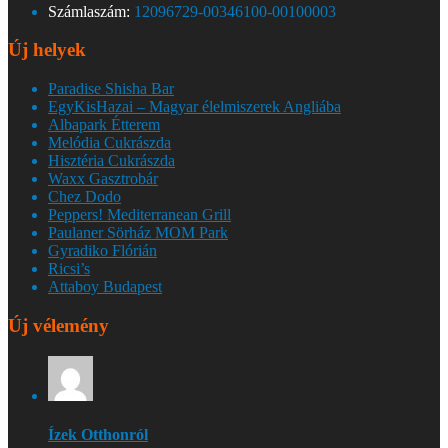
Számlaszám:
12096729-00346100-00100003
Új helyek
Paradise Shisha Bar
EgyKisHazai – Magyar élelmiszerek Angliába
Albapark Étterem
Melódia Cukrászda
Hisztéria Cukrászda
Waxx Gasztrobár
Chez Dodo
Peppers! Mediterranean Grill
Paulaner Sörház MOM Park
Gyradiko Flórián
Ricsi’s
Attaboy Budapest
Új vélemény
Ízek Otthonról