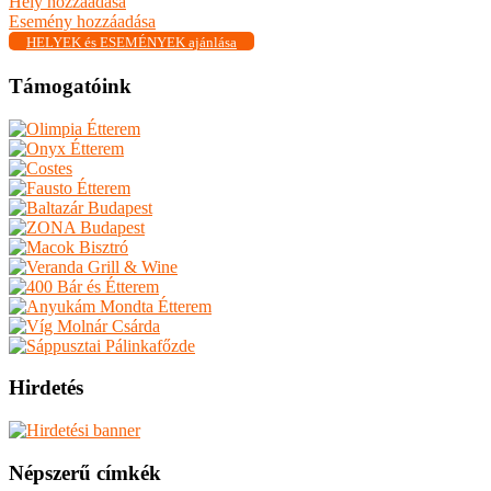
Hely hozzáadása
Esemény hozzáadása
HELYEK és ESEMÉNYEK ajánlása
Támogatóink
Hirdetés
Népszerű címkék