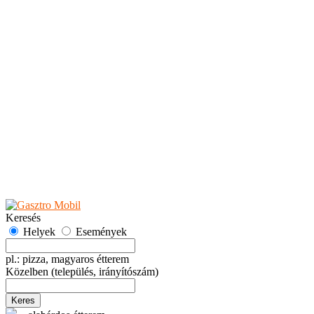
Teaházak
Tejbárok
Vendéglők
Események
Akciók
Fesztiválok
Kiállítások
Programok
Rendezvények
Ünnepek
Hely hozzáadása
Esemény hozzáadása
Ajánlás
Hirdetők részére
GYIK
Keresés
Helyek
Események
pl.: pizza, magyaros étterem
Közelben
(település, irányítószám)
Keres