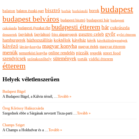
budapest
bisztró
borok
balaton
balaton északi-part
borkóstoló
borbár
budapest belváros
budapesti bisztró
budapesti bár
budapesti
budapesti étterem
bár
cukrászda
budapesti éjszakai élet
cukrászda
győr
gasztro celeb
fagylaltok
fagylaltozó
friss alapanyagok
győri étterem
desszertek
hamburgerek
koktélok
házhozszállítás
kávéház
kávék
kávékülönlegességek
magyar konyha
kávézó
magyar ételek
magyar étterem
látványkonyha
menük
pizzák
online rendelés
nemzetközi konyha
reggelik
street food
szendvicsek
sütemények
szórakozóhely
torták
vidéki étterem
étterem
Helyek véletlenszerűen
Budapest Bägel
A Budapest Bägel, a Kálvin térnél, …
Tovább »
Öreg Kőrössy Halászcsárda
Szegednek ebbe a Sárgának nevezett Tisza-parti …
Tovább »
Champs Sziget
A Champs a Holdudvar és a …
Tovább »