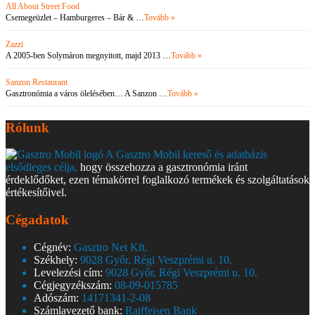
All About Street Food
Csemegeüzlet – Hamburgeres – Bár & …
Tovább »
Zazzi
A 2005-ben Solymáron megnyitott, majd 2013 …
Tovább »
Sanzon Restaurant
Gasztronómia a város ölelésében… A Sanzon …
Tovább »
Rólunk
A Gasztro Mobil kereső és adatbázis
elsődleges célja,
hogy összehozza a gasztronómia iránt
érdeklődőket, ezen témakörrel foglalkozó termékek és szolgáltatások
értékesítőivel.
Cégadatok
Cégnév:
Gasztro Net Kft.
Székhely:
9028 Győr, Régi Veszprémi u. 10.
Levelezési cím:
9028 Győr, Régi Veszprémi u. 10.
Cégjegyzékszám:
08-09-015785
Adószám:
14171341-2-08
Számlavezető bank:
Raiffeisen Bank