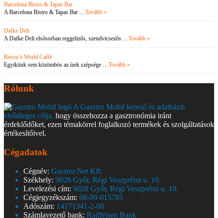
Barcelona Bistro & Tapas Bar
A Barcelona Bistro & Tapas Bar …
Tovább »
Dafke Deli
A Dafke Deli elsősorban reggelizős, szendvicsezős …
Tovább »
Rocco’s World Caffé
Egyikünk sem közömbös az ízek szépsége …
Tovább »
Rólunk
A Gasztro Mobil kereső és adatbázis
elsődleges célja,
hogy összehozza a gasztronómia iránt
érdeklődőket, ezen témakörrel foglalkozó termékek és szolgáltatások
értékesítőivel.
Cégadatok
Cégnév:
Gasztro Net Kft.
Székhely:
9028 Győr, Régi Veszprémi u. 10.
Levelezési cím:
9028 Győr, Régi Veszprémi u. 10.
Cégjegyzékszám:
08-09-015785
Adószám:
14171341-2-08
Számlavezető bank:
Raiffeisen Bank