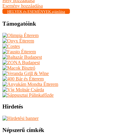
Hely hozzáadása
Esemény hozzáadása
HELYEK és ESEMÉNYEK ajánlása
Támogatóink
Hirdetés
Népszerű címkék