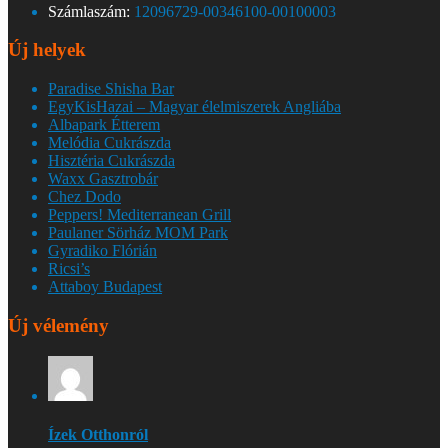
Számlaszám:
12096729-00346100-00100003
Új helyek
Paradise Shisha Bar
EgyKisHazai – Magyar élelmiszerek Angliába
Albapark Étterem
Melódia Cukrászda
Hisztéria Cukrászda
Waxx Gasztrobár
Chez Dodo
Peppers! Mediterranean Grill
Paulaner Sörház MOM Park
Gyradiko Flórián
Ricsi’s
Attaboy Budapest
Új vélemény
Ízek Otthonról