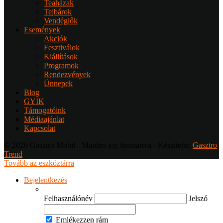
Teaházak
Tejbárok
Vendéglők
Események
Akciók
Fesztiválok
Kiállítások
Programok
Rendezvények
Ünnepek
Blog
GYIK
Támogatóink
Médiaajánlat
Kapcsolat
© 2026 Gasztro Mobil - Minden jog fenntartva - Készítette:
Gasztro
Trend
Tovább az eszköztárra
Bejelentkezés
Felhasználónév
Jelszó
Emlékezzen rám