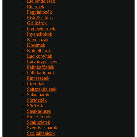
Ételrendelések
Éttermek
Fagylaltozók
Fish & Chips
Grillbárok
Gyorséttermek
Ínyencboltok
Kávéházak
Kocsmák
Koktélbárok
Lacikonyhák
Látványpékségek
Pálinkafőzdék
Pálinkáriumok
Pincészetek
Pizzériák
Sajtszaküzletek
Salátabárok
Sörfőzdék
Sörözők
Steakhouses
Street Foods
Szaküzletek
Szendvicsbárok
Szolgáltatások