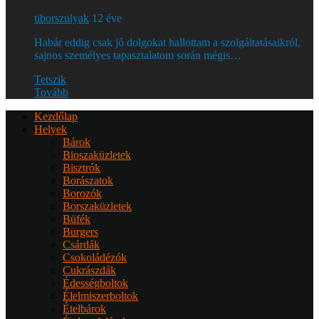
tiborszulyak
12 éve
Habár eddig csak jó dolgokat hallottam a szolgáltatásaikról,
sajnos személyes tapasztalatom során mégis…
Tetszik
Tovább
Kezdőlap
Helyek
Bárok
Bioszaküzletek
Bisztrók
Borászatok
Borozók
Borszaküzletek
Büfék
Burgers
Csárdák
Csokoládézók
Cukrászdák
Édességboltok
Élelmiszerboltok
Ételbárok