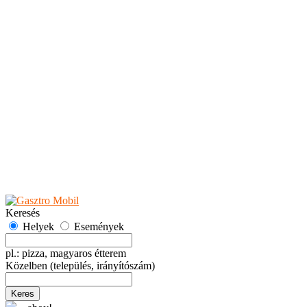
Teaházak
Tejbárok
Vendéglők
Események
Akciók
Fesztiválok
Kiállítások
Programok
Rendezvények
Ünnepek
Hely hozzáadása
Esemény hozzáadása
Ajánlás
Hirdetők részére
GYIK
Keresés
Helyek
Események
pl.: pizza, magyaros étterem
Közelben
(település, irányítószám)
Keres