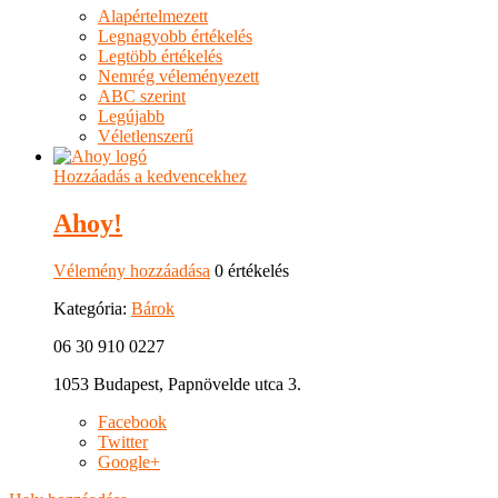
Alapértelmezett
Legnagyobb értékelés
Legtöbb értékelés
Nemrég véleményezett
ABC szerint
Legújabb
Véletlenszerű
Hozzáadás a kedvencekhez
Ahoy!
Vélemény hozzáadása
0 értékelés
Kategória:
Bárok
06 30 910 0227
1053 Budapest, Papnövelde utca 3.
Facebook
Twitter
Google+