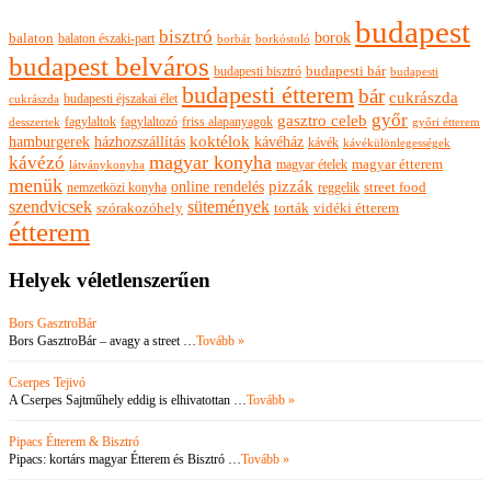
budapest
bisztró
borok
balaton
balaton északi-part
borkóstoló
borbár
budapest belváros
budapesti bisztró
budapesti bár
budapesti
budapesti étterem
bár
cukrászda
budapesti éjszakai élet
cukrászda
győr
gasztro celeb
fagylaltok
fagylaltozó
friss alapanyagok
győri étterem
desszertek
hamburgerek
koktélok
házhozszállítás
kávéház
kávék
kávékülönlegességek
magyar konyha
kávézó
magyar ételek
magyar étterem
látványkonyha
menük
pizzák
online rendelés
nemzetközi konyha
reggelik
street food
szendvicsek
sütemények
szórakozóhely
torták
vidéki étterem
étterem
Helyek véletlenszerűen
Bors GasztroBár
Bors GasztroBár – avagy a street …
Tovább »
Cserpes Tejivó
A Cserpes Sajtműhely eddig is elhivatottan …
Tovább »
Pipacs Étterem & Bisztró
Pipacs: kortárs magyar Étterem és Bisztró …
Tovább »