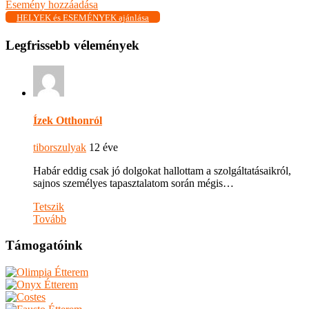
Esemény hozzáadása
HELYEK és ESEMÉNYEK ajánlása
Legfrissebb vélemények
Ízek Otthonról
tiborszulyak
12 éve
Habár eddig csak jó dolgokat hallottam a szolgáltatásaikról,
sajnos személyes tapasztalatom során mégis…
Tetszik
Tovább
Támogatóink