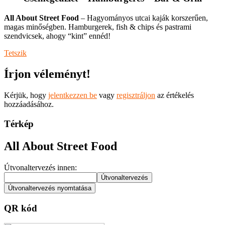
All About Street Food
– Hagyományos utcai kaják korszerűen,
magas minőségben. Hamburgerek, fish & chips és pastrami
szendvicsek, ahogy “kint” ennéd!
Tetszik
Írjon véleményt!
Kérjük, hogy
jelentkezzen be
vagy
regisztráljon
az értékelés
hozzáadásához.
Térkép
All About Street Food
Útvonaltervezés innen:
QR kód