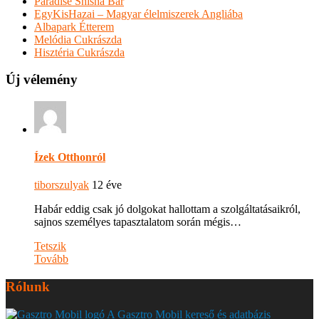
Paradise Shisha Bar
EgyKisHazai – Magyar élelmiszerek Angliába
Albapark Étterem
Melódia Cukrászda
Hisztéria Cukrászda
Új vélemény
Ízek Otthonról
tiborszulyak
12 éve
Habár eddig csak jó dolgokat hallottam a szolgáltatásaikról,
sajnos személyes tapasztalatom során mégis…
Tetszik
Tovább
Rólunk
A Gasztro Mobil kereső és adatbázis