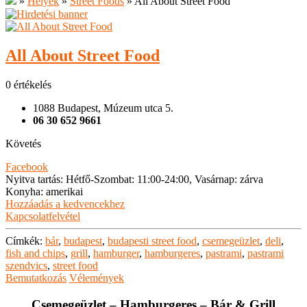
»
Helyek
»
Street Foods
»
All About Street Food
All About Street Food
0 értékelés
1088 Budapest, Múzeum utca 5.
06 30 652 9661
Követés
Facebook
Nyitva tartás
:
Hétfő-Szombat: 11:00-24:00, Vasárnap: zárva
Konyha
:
amerikai
Hozzáadás a kedvencekhez
Kapcsolatfelvétel
Címkék:
bár
,
budapest
,
budapesti street food
,
csemegeüzlet
,
deli
,
fish and chips
,
grill
,
hamburger
,
hamburgeres
,
pastrami
,
pastrami
szendvics
,
street food
Bemutatkozás
Vélemények
Csemegeüzlet – Hamburgeres – Bár & Grill