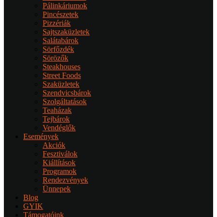
Pálinkáriumok
Pincészetek
Pizzériák
Sajtszaküzletek
Salátabárok
Sörfőzdék
Sörözők
Steakhouses
Street Foods
Szaküzletek
Szendvicsbárok
Szolgáltatások
Teaházak
Tejbárok
Vendéglők
Események
Akciók
Fesztiválok
Kiállítások
Programok
Rendezvények
Ünnepek
Blog
GYIK
Támogatóink