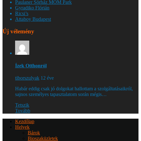
Paulaner Sörház MOM Park
Gyradiko Flórián
Ricsi’s
Attaboy Budapest
Új vélemény
Ízek Otthonról
tiborszulyak
12 éve
Habár eddig csak jó dolgokat hallottam a szolgáltatásaikról,
sajnos személyes tapasztalatom során mégis…
Tetszik
Tovább
Kezdőlap
Helyek
Bárok
Bioszaküzletek