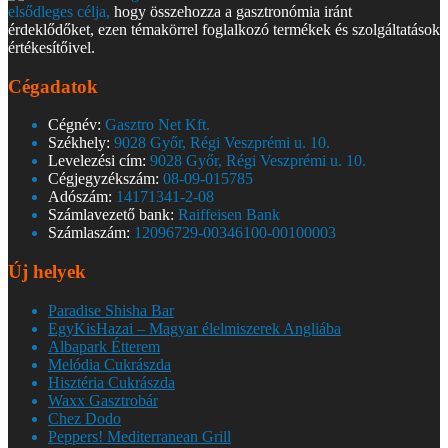
elsődleges célja,
hogy összehozza a gasztronómia iránt
érdeklődőket, ezen témakörrel foglalkozó termékek és szolgáltatások
értékesítőivel.
Cégadatok
Cégnév:
Gasztro Net Kft.
Székhely:
9028 Győr, Régi Veszprémi u. 10.
Levelezési cím:
9028 Győr, Régi Veszprémi u. 10.
Cégjegyzékszám:
08-09-015785
Adószám:
14171341-2-08
Számlavezető bank:
Raiffeisen Bank
Számlaszám:
12096729-00346100-00100003
Új helyek
Paradise Shisha Bar
EgyKisHazai – Magyar élelmiszerek Angliába
Albapark Étterem
Melódia Cukrászda
Hisztéria Cukrászda
Waxx Gasztrobár
Chez Dodo
Peppers! Mediterranean Grill