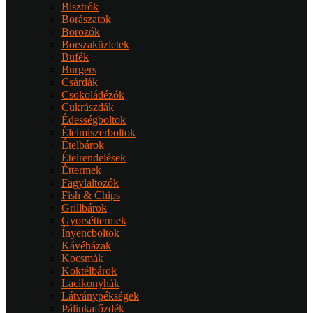
Bisztrók
Borászatok
Borozók
Borszaküzletek
Büfék
Burgers
Csárdák
Csokoládézók
Cukrászdák
Édességboltok
Élelmiszerboltok
Ételbárok
Ételrendelések
Éttermek
Fagylaltozók
Fish & Chips
Grillbárok
Gyorséttermek
Ínyencboltok
Kávéházak
Kocsmák
Koktélbárok
Lacikonyhák
Látványpékségek
Pálinkafőzdék