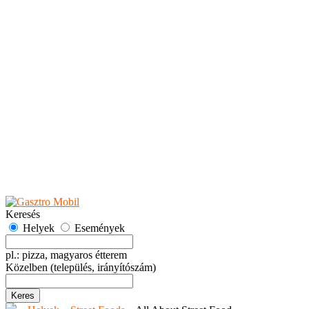
Teaházak
Tejbárok
Vendéglők
Események
Akciók
Fesztiválok
Kiállítások
Programok
Rendezvények
Ünnepek
Hely hozzáadása
Esemény hozzáadása
Ajánlás
Hirdetők részére
GYIK
Keresés
Helyek
Események
pl.: pizza, magyaros étterem
Közelben
(település, irányítószám)
Keres