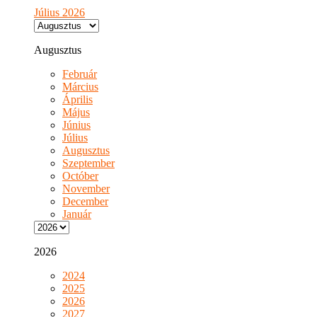
Július 2026
Augusztus
Február
Március
Április
Május
Június
Július
Augusztus
Szeptember
Octóber
November
December
Január
2026
2024
2025
2026
2027