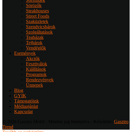
Sörfőzdék
Sörözők
Steakhouses
Street Foods
Szaküzletek
Szendvicsbárok
Szolgáltatások
Teaházak
Tejbárok
Vendéglők
Események
Akciók
Fesztiválok
Kiállítások
Programok
Rendezvények
Ünnepek
Blog
GYIK
Támogatóink
Médiaajánlat
Kapcsolat
© 2026 Gasztro Mobil - Minden jog fenntartva - Készítette:
Gasztro
Trend