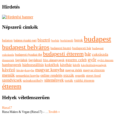
Hirdetés
Népszerű címkék
budapest
bisztró
borok
balaton
balaton északi-part
borkóstoló
borbár
budapest belváros
budapesti bisztró
budapesti bár
budapesti
budapesti étterem
bár
cukrászda
budapesti éjszakai élet
cukrászda
győr
gasztro celeb
fagylaltok
fagylaltozó
friss alapanyagok
győri étterem
desszertek
hamburgerek
koktélok
házhozszállítás
kávéház
kávék
kávékülönlegességek
magyar konyha
kávézó
magyar ételek
magyar étterem
látványkonyha
menük
pizzák
online rendelés
nemzetközi konyha
reggelik
street food
szendvicsek
sütemények
szórakozóhely
torták
vidéki étterem
étterem
Helyek véletlenszerűen
Rizsa17
Rizsa Makro & Vegan (Rizsa17) – …
Tovább »