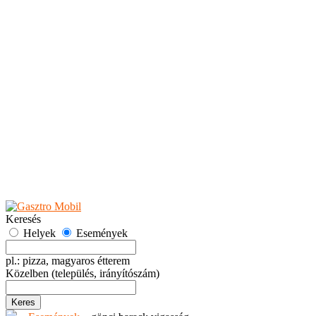
Teaházak
Tejbárok
Vendéglők
Események
Akciók
Fesztiválok
Kiállítások
Programok
Rendezvények
Ünnepek
Hely hozzáadása
Esemény hozzáadása
Ajánlás
Hirdetők részére
GYIK
Keresés
Helyek
Események
pl.: pizza, magyaros étterem
Közelben
(település, irányítószám)
Keres