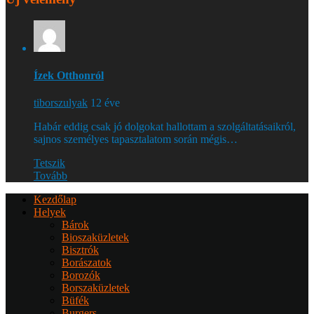
Ízek Otthonról
tiborszulyak
12 éve
Habár eddig csak jó dolgokat hallottam a szolgáltatásaikról,
sajnos személyes tapasztalatom során mégis…
Tetszik
Tovább
Kezdőlap
Helyek
Bárok
Bioszaküzletek
Bisztrók
Borászatok
Borozók
Borszaküzletek
Büfék
Burgers