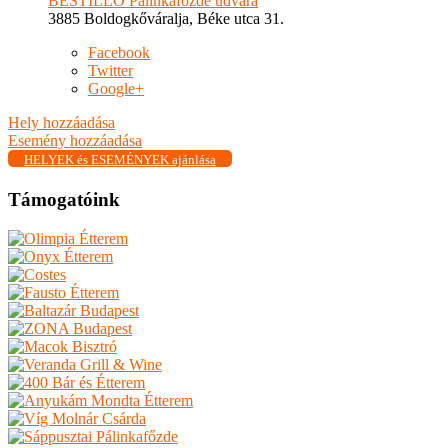
BESTILLO Pálinkafőzde udvara
3885 Boldogkőváralja, Béke utca 31.
Facebook
Twitter
Google+
Hely hozzáadása
Esemény hozzáadása
HELYEK és ESEMÉNYEK ajánlása
Támogatóink