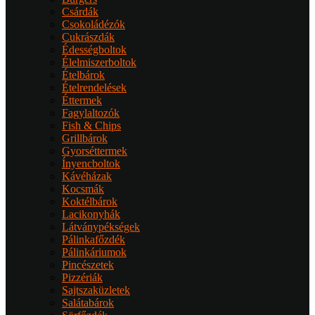
Csárdák
Csokoládézók
Cukrászdák
Édességboltok
Élelmiszerboltok
Ételbárok
Ételrendelések
Éttermek
Fagylaltozók
Fish & Chips
Grillbárok
Gyorséttermek
Ínyencboltok
Kávéházak
Kocsmák
Koktélbárok
Lacikonyhák
Látványpékségek
Pálinkafőzdék
Pálinkáriumok
Pincészetek
Pizzériák
Sajtszaküzletek
Salátabárok