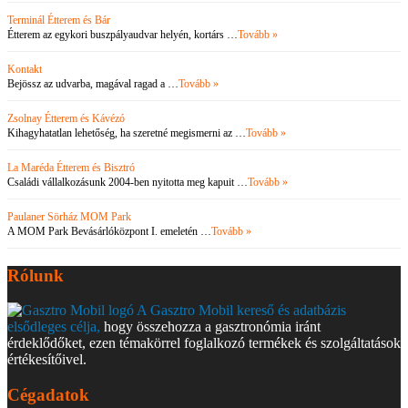
Terminál Étterem és Bár
Étterem az egykori buszpályaudvar helyén, kortárs …
Tovább »
Kontakt
Bejössz az udvarba, magával ragad a …
Tovább »
Zsolnay Étterem és Kávézó
Kihagyhatatlan lehetőség, ha szeretné megismerni az …
Tovább »
La Maréda Étterem és Bisztró
Családi vállalkozásunk 2004-ben nyitotta meg kapuit …
Tovább »
Paulaner Sörház MOM Park
A MOM Park Bevásárlóközpont I. emeletén …
Tovább »
Rólunk
A Gasztro Mobil kereső és adatbázis
elsődleges célja,
hogy összehozza a gasztronómia iránt
érdeklődőket, ezen témakörrel foglalkozó termékek és szolgáltatások
értékesítőivel.
Cégadatok