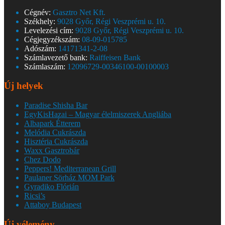
Cégnév:
Gasztro Net Kft.
Székhely:
9028 Győr, Régi Veszprémi u. 10.
Levelezési cím:
9028 Győr, Régi Veszprémi u. 10.
Cégjegyzékszám:
08-09-015785
Adószám:
14171341-2-08
Számlavezető bank:
Raiffeisen Bank
Számlaszám:
12096729-00346100-00100003
Új helyek
Paradise Shisha Bar
EgyKisHazai – Magyar élelmiszerek Angliába
Albapark Étterem
Melódia Cukrászda
Hisztéria Cukrászda
Waxx Gasztrobár
Chez Dodo
Peppers! Mediterranean Grill
Paulaner Sörház MOM Park
Gyradiko Flórián
Ricsi’s
Attaboy Budapest
Új vélemény