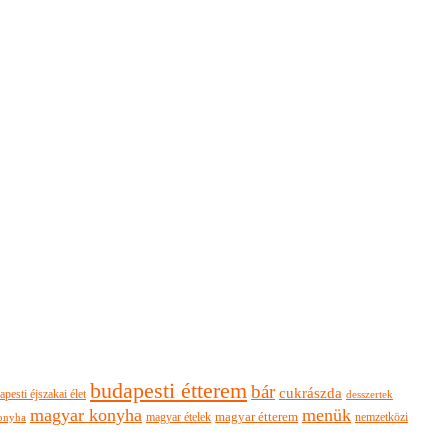
budapesti étterem
bár
cukrászda
apesti éjszakai élet
desszertek
magyar konyha
menük
magyar ételek
magyar étterem
nemzetközi
onyha