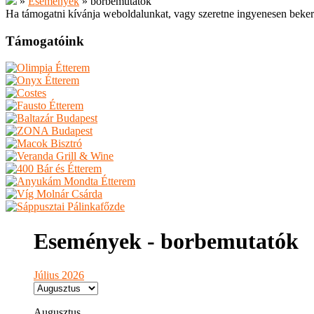
»
Események
»
borbemutatók
Ha támogatni kívánja weboldalunkat, vagy szeretne ingyenesen beker
Támogatóink
Események - borbemutatók
Július 2026
Augusztus