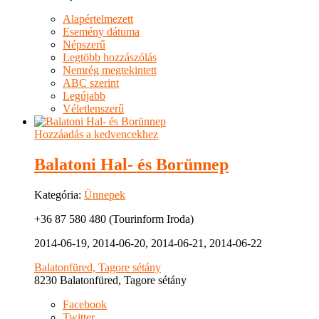
Alapértelmezett
Esemény dátuma
Népszerű
Legtöbb hozzászólás
Nemrég megtekintett
ABC szerint
Legújabb
Véletlenszerű
Hozzáadás a kedvencekhez
Balatoni Hal- és Borünnep
Kategória:
Ünnepek
+36 87 580 480 (Tourinform Iroda)
2014-06-19, 2014-06-20, 2014-06-21, 2014-06-22
Balatonfüred, Tagore sétány
8230 Balatonfüred, Tagore sétány
Facebook
Twitter