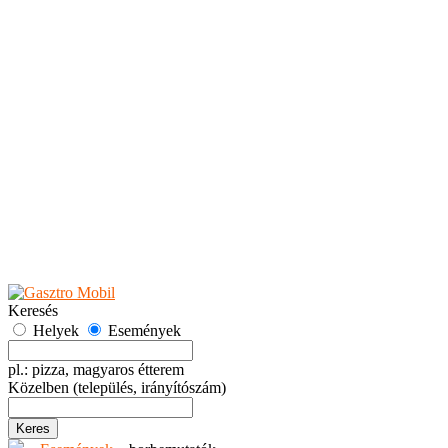
Teaházak
Tejbárok
Vendéglők
Események
Akciók
Fesztiválok
Kiállítások
Programok
Rendezvények
Ünnepek
Hely hozzáadása
Esemény hozzáadása
Ajánlás
Hirdetők részére
GYIK
Keresés
Helyek
Események
pl.: pizza, magyaros étterem
Közelben
(település, irányítószám)
Keres