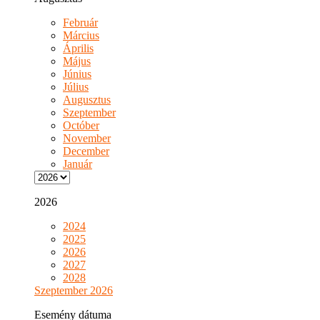
Február
Március
Április
Május
Június
Július
Augusztus
Szeptember
Octóber
November
December
Január
2026
2024
2025
2026
2027
2028
Szeptember 2026
Esemény dátuma