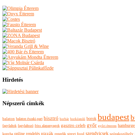
Hirdetés
Népszerű címkék
budapest
b
bisztró
borok
balaton
balaton északi-part
borkóstoló
borbár
győr
gasztro celeb
hamburge
fagylaltok
fagylaltozó
friss alapanyagok
győri étterem
szendvicsek
pizzák
online rendelés
szórakozóhely
konyha
reggelik
street food