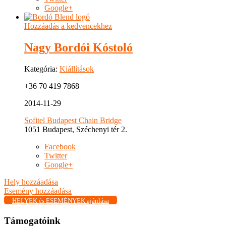
Google+
Hozzáadás a kedvencekhez
Nagy Bordói Kóstoló
Kategória:
Kiállítások
+36 70 419 7868
2014-11-29
Sofitel Budapest Chain Bridge
1051 Budapest, Széchenyi tér 2.
Facebook
Twitter
Google+
Hely hozzáadása
Esemény hozzáadása
HELYEK és ESEMÉNYEK ajánlása
Támogatóink