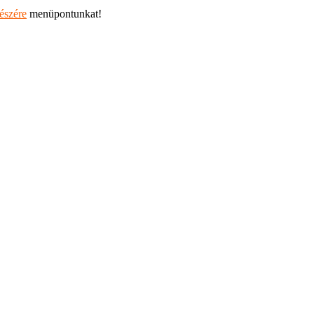
részére
menüpontunkat!